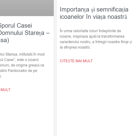
Importanța și semnificația
icoanelor în viața noastră
Sporul Casei
În urma celorlalte roluri îndeplinite de
Domnului Stareța –
icoane, inspirația ajută la transformarea
ssa)
caracterului nostru, a întregii noastre fiinţe și
Ia sfinţirea noastră.
i Stareța, intitulată în mod
ul Casei”, este o icoană
CITEȘTE MAI MULT
minuni, de origine greacă ce
stirii Pantocrator de pe
s.
I MULT