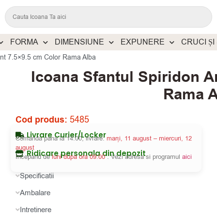
FORMA
DIMENSIUNE
EXPUNERE
CRUCI ȘI
gint 7.5×9.5 cm Color Rama Alba
Icoana Sfantul Spiridon A
Rama A
Cod produs:
5485
Livrare Curier/Locker
Comanda pana la 14:00, livrare:
marți, 11 august – miercuri, 12
august
Ridicare personala din depozit
Incepand de
luni dupa ora 09:00
. Vezi adresa si programul
aici
Specificatii
Ambalare
Intretinere