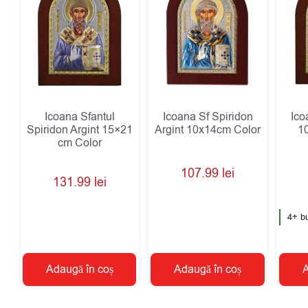
Icoana Sfantul
Icoana Sf Spiridon
Ico
Spiridon Argint 15×21
Argint 10x14cm Color
1
cm Color
107.99
lei
131.99
lei
4+ bu
Adaugă în coș
Adaugă în coș
A