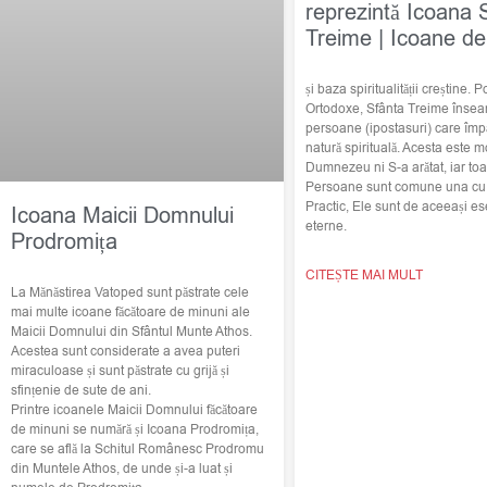
reprezintă Icoana 
Treime | Icoane de
și baza spiritualității creștine. Po
Ortodoxe, Sfânta Treime însea
persoane (ipostasuri) care împ
natură spirituală. Acesta este m
Dumnezeu ni S-a arătat, iar toat
Persoane sunt comune una cu c
Practic, Ele sunt de aceeași ese
Icoana Maicii Domnului
eterne.
Prodromița
CITEȘTE MAI MULT
La Mănăstirea Vatoped sunt păstrate cele
mai multe icoane făcătoare de minuni ale
Maicii Domnului din Sfântul Munte Athos.
Acestea sunt considerate a avea puteri
miraculoase și sunt păstrate cu grijă și
sfințenie de sute de ani.
Printre icoanele Maicii Domnului făcătoare
de minuni se numără și Icoana Prodromița,
care se află la Schitul Românesc Prodromu
din Muntele Athos, de unde și-a luat și