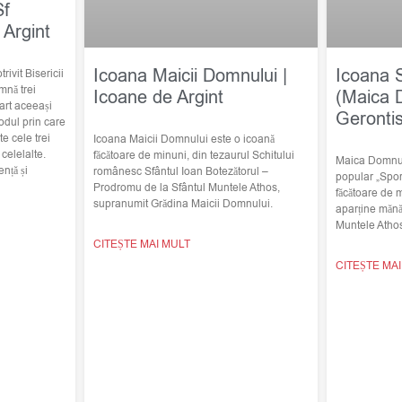
Sf
 Argint
Icoana Maicii Domnului |
Icoana 
trivit Bisericii
mnă trei
Icoane de Argint
(Maica 
art aceeași
Geronti
odul prin care
e cele trei
Icoana Maicii Domnului este o icoană
elelalte.
făcătoare de minuni, din tezaurul Schitului
Maica Domnulu
nță și
românesc Sfântul Ioan Botezătorul –
popular „Spor
Prodromu de la Sfântul Muntele Athos,
făcătoare de 
supranumit Grădina Maicii Domnului.
aparține mănă
Muntele Atho
CITEȘTE MAI MULT
CITEȘTE MA