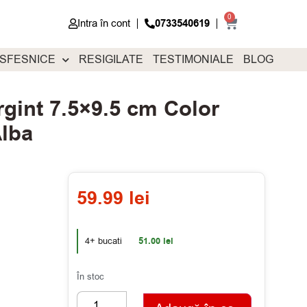
0
Intra în cont
0733540619
 SFESNICE
RESIGILATE
TESTIMONIALE
BLOG
rgint 7.5×9.5 cm Color
lba
59.99
lei
4+ bucati
51.00
lei
În stoc