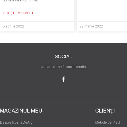
numele de Prodromița.
CITEȘTE MAI MULT
5 aprilie 2022
22 martie 2022
SOCIAL
Urmarește-ne în social media
MAGAZINUL MEU
CLIENȚI
Despre IcoaneDeArgint
Metode de Plată