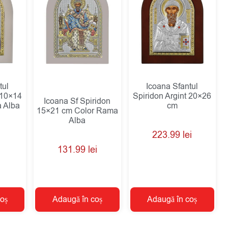
tul
Icoana Sfantul
 10×14
Spiridon Argint 20×26
Icoana Sf Spiridon
 Alba
cm
15×21 cm Color Rama
Alba
223.99
lei
131.99
lei
oș
Adaugă în coș
Adaugă în coș