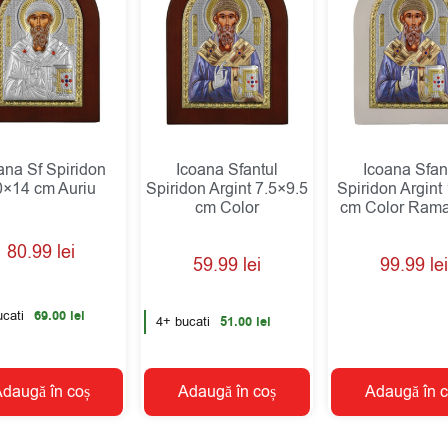
ana Sf Spiridon
Icoana Sfantul
Icoana Sfan
0×14 cm Auriu
Spiridon Argint 7.5×9.5
Spiridon Argint
cm Color
cm Color Rama
80.99
lei
59.99
lei
99.99
lei
cati
69.00
lei
4+ bucati
51.00
lei
daugă în coș
Adaugă în coș
Adaugă în c