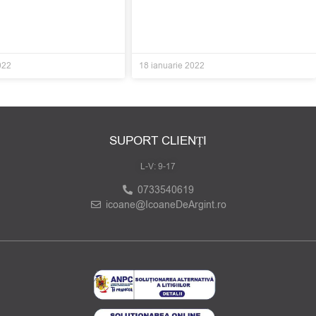
022
18 ianuarie 2022
SUPORT CLIENȚI
L-V: 9-17
0733540619
icoane@IcoaneDeArgint.ro