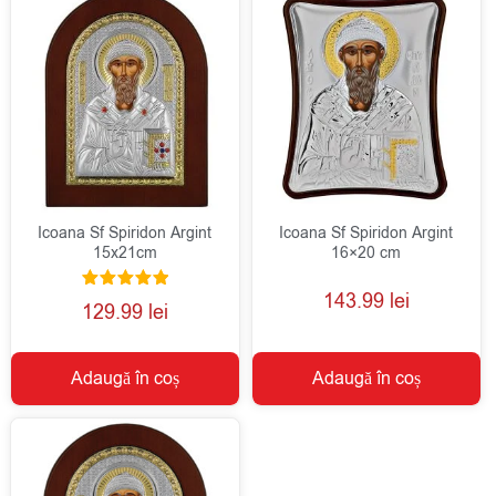
Icoana Sf Spiridon Argint
Icoana Sf Spiridon Argint
15x21cm
16×20 cm
143.99
lei
Evaluat la
129.99
lei
5.00
din 5
Adaugă în coș
Adaugă în coș