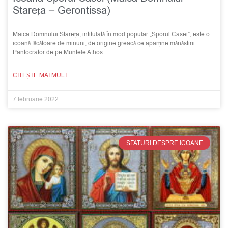
Stareța – Gerontissa)
Maica Domnului Stareța, intitulată în mod popular „Sporul Casei”, este o
icoană făcătoare de minuni, de origine greacă ce aparține mănăstirii
Pantocrator de pe Muntele Athos.
CITEȘTE MAI MULT
7 februarie 2022
SFATURI DESPRE ICOANE