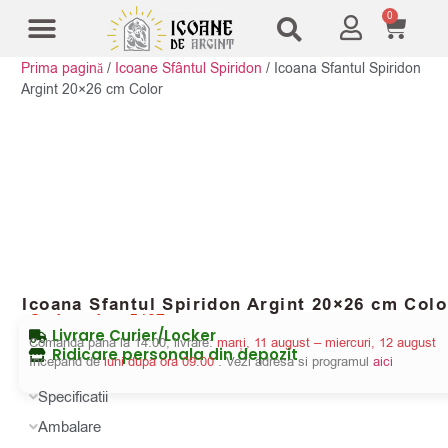
0
Prima pagină
/
Icoane Sfântul Spiridon
/
Icoana Sfantul Spiridon
Modele Icoane
Cruci și sfesnice
Argint 20×26 cm Color
Icoana Sfantul Spiridon Argint 20×26 cm Colo
Cod produs:
5487
Livrare Curier/Locker
Comanda pana la 14:00, livrare:
marți, 11 august – miercuri, 12 august
Ridicare personala din depozit
Incepand de
luni dupa ora 09:00
. Vezi adresa si programul
aici
Specificatii
Ambalare