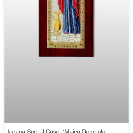
Icoana Sporul Casei (Maica Domnului