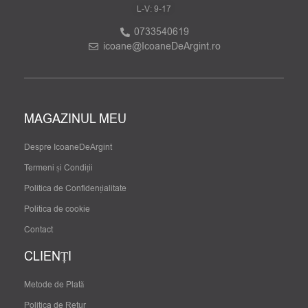
L-V: 9-17
0733540619
icoane@IcoaneDeArgint.ro
MAGAZINUL MEU
Despre IcoaneDeArgint
Termeni și Condiții
Politica de Confidențialitate
Politica de cookie
Contact
CLIENȚI
Metode de Plată
Politica de Retur