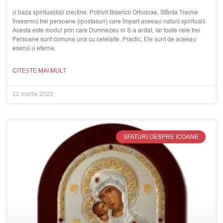
și baza spiritualității creștine. Potrivit Bisericii Ortodoxe, Sfânta Treime
înseamnă trei persoane (ipostasuri) care împart aceeași natură spirituală.
Acesta este modul prin care Dumnezeu ni S-a arătat, iar toate cele trei
Persoane sunt comune una cu celelalte. Practic, Ele sunt de aceeași
esență și eterne.
CITEȘTE MAI MULT
22 martie 2022
SFATURI DESPRE ICOANE