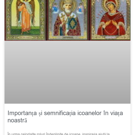
Importanța și semnificația icoanelor în viața
noastră
În urma celorlalte roluri îndeplinite de icoane, inspirația ajută la