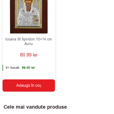
Icoana Sf Spiridon 10×14 cm
Auriu
80.99
lei
4+ bucati
69.00
lei
Adaugă în coș
Cele mai vandute produse