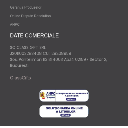
Garanția Produselor
Online Dispute Resolution
ANPC
DATE COMERCIALE
SC CLASS GIFT SRL
J2011003283408
CUI: 28208959
Sos. Pantelimon 113 Bl.400B Ap.14 021597 Sector 2,
Bucuresti
ClassGifts