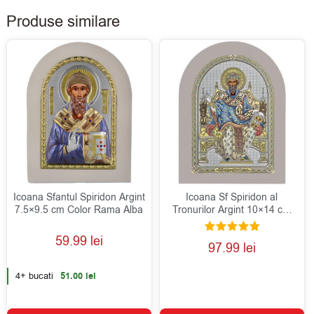
Produse similare
Icoana Sfantul Spiridon Argint
Icoana Sf Spiridon al
7.5×9.5 cm Color Rama Alba
Tronurilor Argint 10×14 cm
Color Rama Alba
59.99
lei
Evaluat la
97.99
lei
5.00
din 5
4+ bucati
51.00
lei