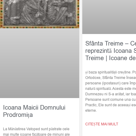
Sfânta Treime – C
reprezintă Icoana 
Treime | Icoane de
și baza spiritualității creștine. Po
Ortodoxe, Sfânta Treime însea
persoane (ipostasuri) care împ
natură spirituală. Acesta este m
Dumnezeu ni S-a arătat, iar toat
Persoane sunt comune una cu c
Practic, Ele sunt de aceeași ese
Icoana Maicii Domnului
eterne.
Prodromița
CITEȘTE MAI MULT
La Mănăstirea Vatoped sunt păstrate cele
mai multe icoane făcătoare de minuni ale