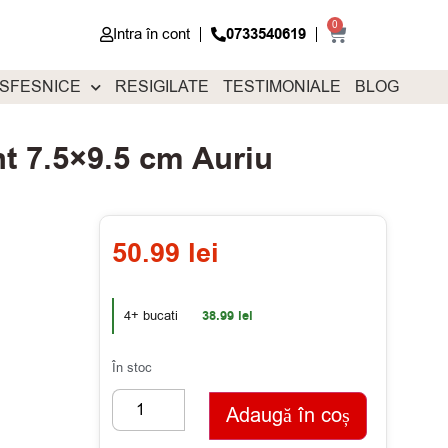
0
Intra în cont
0733540619
 SFESNICE
RESIGILATE
TESTIMONIALE
BLOG
nt 7.5×9.5 cm Auriu
50.99
lei
4+ bucati
38.99
lei
În stoc
Adaugă în coș