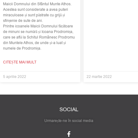
Maicii Domnului din Sfântul Munte Athos.
Acestea sunt considerate a avea puteri
miraculoase și sunt păstrate cu grijă și
sfințenie de sute de ani.
Printre icoanele Maicii Domnului făcătoare
de minuni se numără și Icoana Prodromița,
care se află la Schitul Românesc Prodromu
din Muntele Athos, de unde și-a luat și
numele de Prodromița.
CITEȘTE MAI MULT
5 aprilie 2022
22 martie 2022
SOCIAL
Urmarește-ne în social media