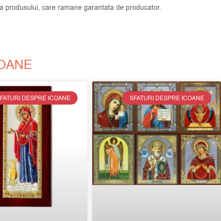
atea produsului, care ramane garantata de producator.
COANE
FATURI DESPRE ICOANE
SFATURI DESPRE ICOANE