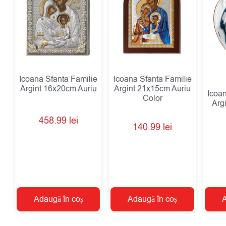
Icoana Sfanta Familie
Icoana Sfanta Familie
Argint 16x20cm Auriu
Argint 21x15cm Auriu
Icoa
Color
Arg
458.99
lei
140.99
lei
Adaugă în coș
Adaugă în coș
A