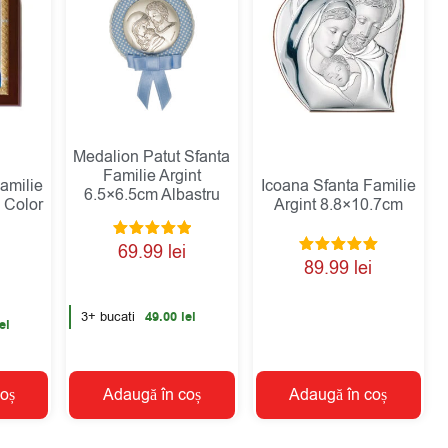
Medalion Patut Sfanta
Familie Argint
amilie
Icoana Sfanta Familie
6.5×6.5cm Albastru
 Color
Argint 8.8×10.7cm
Evaluat la
69.99
lei
5.00
Evaluat la
89.99
lei
din 5
5.00
din 5
3+ bucati
49.00
lei
ei
oș
Adaugă în coș
Adaugă în coș