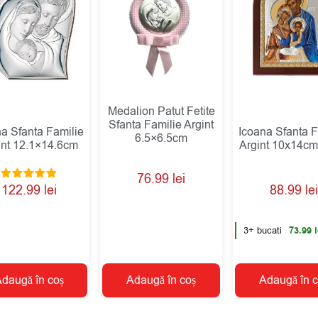
Medalion Patut Fetite
Sfanta Familie Argint
na Sfanta Familie
Icoana Sfanta F
6.5×6.5cm
int 12.1×14.6cm
Argint 10x14cm
76.99
lei
Evaluat la
122.99
lei
88.99
lei
5.00
din 5
3+ bucati
73.99
l
daugă în coș
Adaugă în coș
Adaugă în c