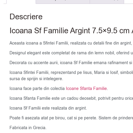
Descriere
Icoana Sf Familie Argint 7.5×9.5 cm 
Aceasta icoana a Sfintei Familii, realizata cu detalii fine din argint, 
Designul elegant este completat de rama din lemn nobil, oferind un 
Decorata cu accente aurii, icoana Sf Familie emana rafinament si d
Icoana Sfintei Familii, reprezentand pe Iisus, Maria si Iosif, simbo
sursa de sprijin si intelegere.
Icoana face parte din colectia
Icoane Sfanta Familie
.
Icoana Sfanta Familie este un cadou deosebit, potrivit pentru oric
Icoana Sf Familii este realizata din argint.
Poate fi asezata atat pe birou, cat si pe perete. Sistem de prinder
Fabricata in Grecia.