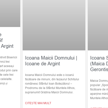
e
Sf
 Argint
Icoana Maicii Domnului |
Icoana 
trivit Bisericii
mnă trei
Icoane de Argint
(Maica 
art aceeași
Geronti
odul prin care
e cele trei
Icoana Maicii Domnului este o icoană
elelalte.
făcătoare de minuni, din tezaurul Schitului
Maica Domnulu
nță și
românesc Sfântul Ioan Botezătorul –
popular „Spor
Prodromu de la Sfântul Muntele Athos,
făcătoare de 
supranumit Grădina Maicii Domnului.
aparține mănă
Muntele Atho
CITEȘTE MAI MULT