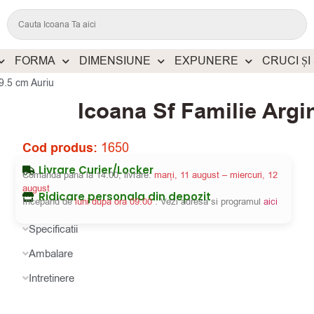
FORMA
DIMENSIUNE
EXPUNERE
CRUCI ȘI
×9.5 cm Auriu
Icoana Sf Familie Argi
Cod produs:
1650
Livrare Curier/Locker
Comanda pana la 14:00, livrare:
marți, 11 august – miercuri, 12
august
Ridicare personala din depozit
Incepand de
luni dupa ora 09:00
. Vezi adresa si programul
aici
Specificatii
Ambalare
Intretinere