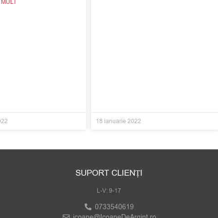
I MULT
022
18 ianuarie 2022
SUPORT CLIENȚI
L-V: 9-17
0733540619
icoane@IcoaneDeArgint.ro