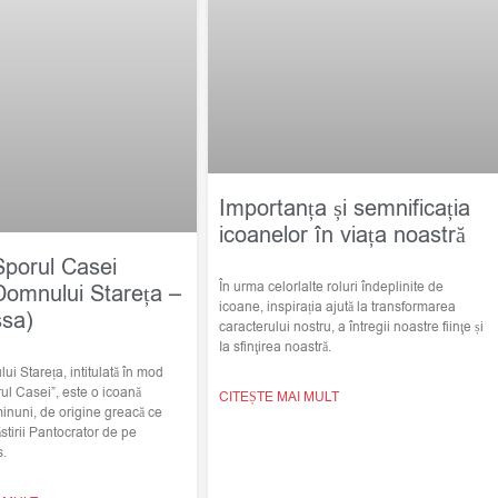
Importanța și semnificația
icoanelor în viața noastră
Sporul Casei
În urma celorlalte roluri îndeplinite de
Domnului Stareța –
icoane, inspirația ajută la transformarea
ssa)
caracterului nostru, a întregii noastre fiinţe și
Ia sfinţirea noastră.
i Stareța, intitulată în mod
ul Casei”, este o icoană
CITEȘTE MAI MULT
minuni, de origine greacă ce
stirii Pantocrator de pe
s.