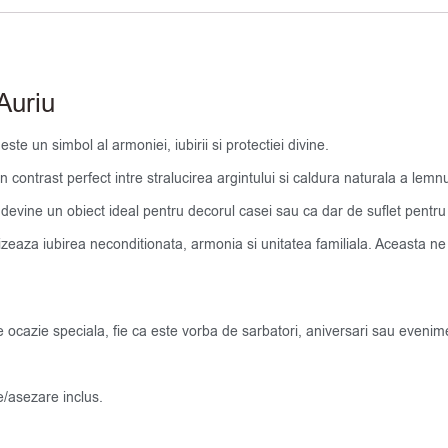
Auriu
este un simbol al armoniei, iubirii si protectiei divine.
contrast perfect intre stralucirea argintului si caldura naturala a lemnu
evine un obiect ideal pentru decorul casei sau ca dar de suflet pentru 
lizeaza iubirea neconditionata, armonia si unitatea familiala. Aceasta ne
e ocazie speciala, fie ca este vorba de sarbatori, aniversari sau evenime
e/asezare inclus.