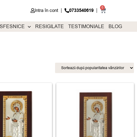
0
Intra în cont
0733540619
 SFESNICE
RESIGILATE
TESTIMONIALE
BLOG
-2%
-5%