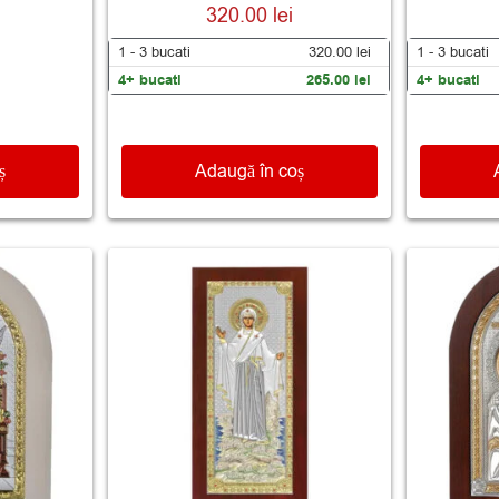
Evaluat la
320.00
lei
5.00
din 5
1 - 3
bucati
320.00
lei
1 - 3
bucati
4+ bucati
265.00
lei
4+ bucati
ș
Adaugă în coș