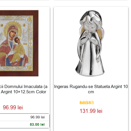
ii Domnului Imaculata (a
Ingeras Rugandu-se Statueta Argint 10
r) Argint 10×12.5cm Color
cm
96.99
lei
Evaluat la
131.99
lei
5.00
din 5
96.99
lei
83.00
lei