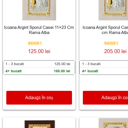
Icoana Argint Sporul Casei 11×23 Cm
Icoana Argint Sporul Ca
Rama Alba
cm Rama Alb
Evaluat la
Evaluat la
125.00
lei
205.00
lei
5.00
5.00
din 5
din 5
1 - 3
bucati
125.00
lei
1 - 3
bucati
4+ bucati
100.00
lei
4+ bucati
Adaugă în coș
Adaugă în co