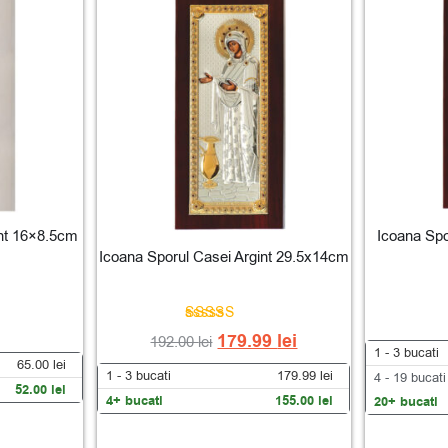
int 16×8.5cm
Icoana Spo
Icoana Sporul Casei Argint 29.5x14cm
Evaluat la
179.99
lei
192.00
lei
5.00
1 - 3
bucati
din 5
65.00
lei
1 - 3
bucati
179.99
lei
4 - 19 bucati
52.00
lei
4+ bucati
155.00
lei
20+ bucati