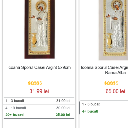
Icoana Sporul Casei Argint 5x9cm
Icoana Sporul Casei Arg
Rama Alba
Evaluat la
Evaluat la
31.99
lei
65.00
lei
4.91
4.88
din 5
din 5
1 - 3
bucati
31.99
lei
1 - 3
bucati
4 - 19 bucati
30.00
lei
4+ bucati
20+ bucati
25.00
lei