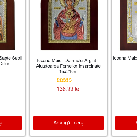
Sapte Sabii
Icoana Maic
Icoana Maicii Domnului Argint –
Color
Ajutatoarea Femeilor Insarcinate
15x21cm
Evaluat la
138.99
lei
5.00
din 5
ș
Adaugă în coș