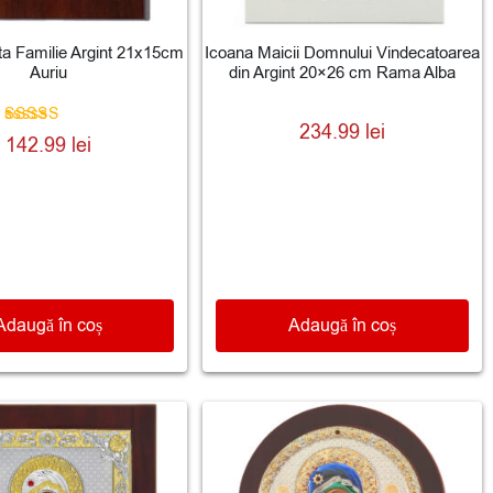
ta Familie Argint 21x15cm
Icoana Maicii Domnului Vindecatoarea
Auriu
din Argint 20×26 cm Rama Alba
234.99
lei
Evaluat la
142.99
lei
5.00
din 5
Adaugă în coș
Adaugă în coș