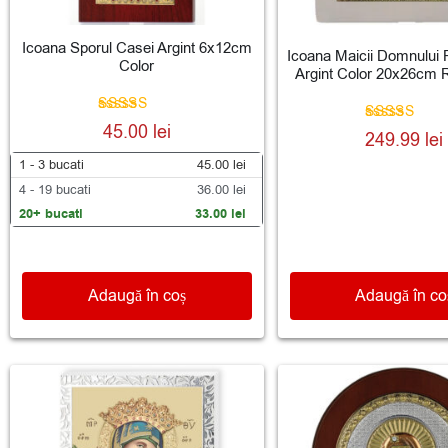
Icoana Sporul Casei Argint 6x12cm
Icoana Maicii Domnului
Color
Argint Color 20x26cm 
Evaluat la
45.00
lei
Evaluat la
249.99
lei
5.00
5.00
din 5
din 5
1 - 3
bucati
45.00
lei
4 - 19 bucati
36.00
lei
20+ bucati
33.00
lei
Adaugă în coș
Adaugă în co