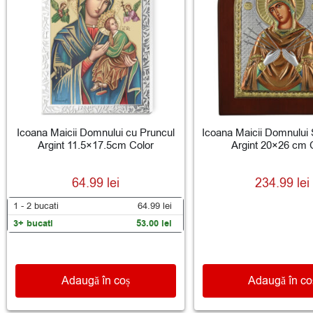
Icoana Maicii Domnului cu Pruncul
Icoana Maicii Domnului 
Argint 11.5×17.5cm Color
Argint 20×26 cm 
64.99
lei
234.99
lei
1 - 2
bucati
64.99
lei
3+ bucati
53.00
lei
Adaugă în coș
Adaugă în co