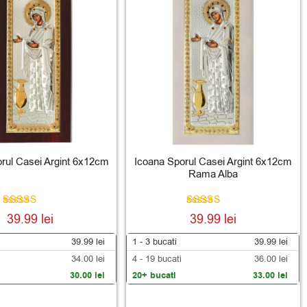
rul Casei Argint 6x12cm
Icoana Sporul Casei Argint 6x12cm
Rama Alba
Evaluat la
Evaluat la
39.99
lei
39.99
lei
5.00
5.00
din 5
din 5
39.99
lei
1 - 3
bucati
39.99
lei
34.00
lei
4 - 19 bucati
36.00
lei
30.00
lei
20+ bucati
33.00
lei