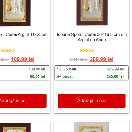
rul Casei Argint 11x23cm
Icoana Sporul Casei 36×16.5 cm din
Argint cu Auriu
Evaluat la
Evaluat la
109.99
lei
289.99
lei
.00
lei
304.00
lei
5.00
5.00
din 5
din 5
109.99
lei
1 - 3
bucati
289.99
lei
90.00
lei
4+ bucati
245.00
lei
Adaugă în coș
Adaugă în coș