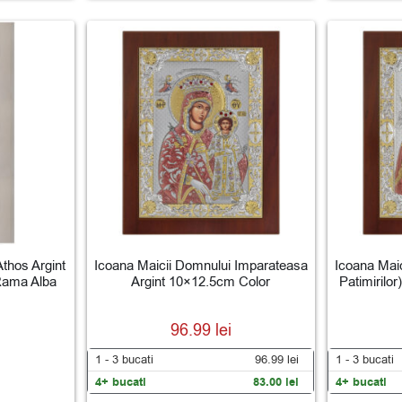
thos Argint
Icoana Maicii Domnului Imparateasa
Icoana Maic
Rama Alba
Argint 10×12.5cm Color
Patimirilo
96.99
lei
1 - 3
bucati
96.99
lei
1 - 3
bucati
4+ bucati
83.00
lei
4+ bucati