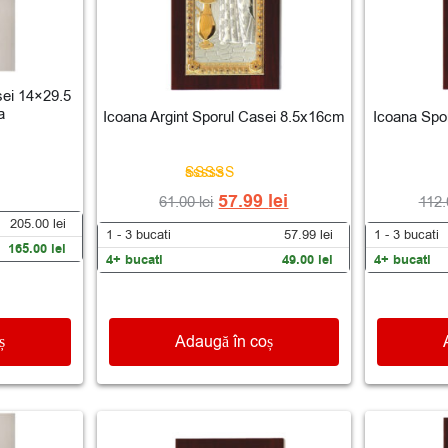
sei 14×29.5
a
Icoana Argint Sporul Casei 8.5x16cm
Icoana Spo
Evaluat la
57.99
lei
61.00
lei
112
4.98
din 5
205.00
lei
1 - 3
bucati
57.99
lei
1 - 3
bucati
165.00
lei
4+ bucati
49.00
lei
4+ bucati
ș
Adaugă în coș
-6%