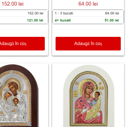
Evaluat la
Evaluat la
152.00
lei
64.00
lei
5.00
5.00
din 5
din 5
152.00
lei
1 - 3
bucati
64.00
lei
121.00
lei
4+ bucati
51.00
lei
Adaugă în coș
Adaugă în coș