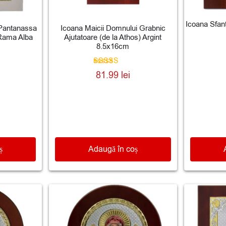
Icoana Sfan
 Pantanassa
Icoana Maicii Domnului Grabnic
Rama Alba
Ajutatoare (de la Athos) Argint
8.5x16cm
Evaluat la
81.99
lei
5.00
din 5
ș
Adaugă în coș