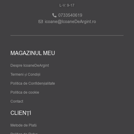
L-V: 9-17
0733540619
icoane@IcoaneDeArgint.ro
MAGAZINUL MEU
Despre IcoaneDeArgint
Termeni și Condiții
Politica de Confidențialitate
Politica de cookie
Contact
CLIENȚI
Metode de Plată