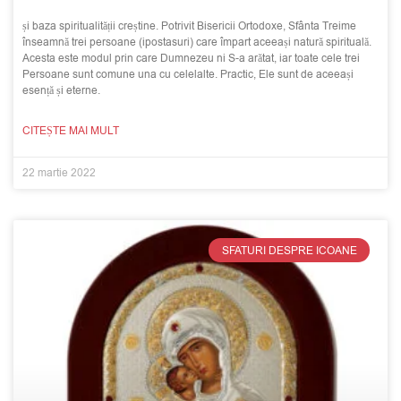
și baza spiritualității creștine. Potrivit Bisericii Ortodoxe, Sfânta Treime
înseamnă trei persoane (ipostasuri) care împart aceeași natură spirituală.
Acesta este modul prin care Dumnezeu ni S-a arătat, iar toate cele trei
Persoane sunt comune una cu celelalte. Practic, Ele sunt de aceeași
esență și eterne.
CITEȘTE MAI MULT
22 martie 2022
SFATURI DESPRE ICOANE