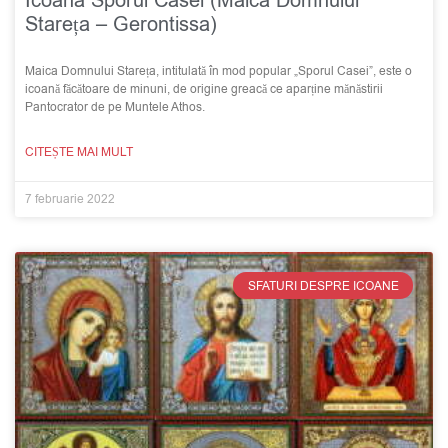
Icoana Sporul Casei (Maica Domnului
Stareța – Gerontissa)
Maica Domnului Stareța, intitulată în mod popular „Sporul Casei”, este o
icoană făcătoare de minuni, de origine greacă ce aparține mănăstirii
Pantocrator de pe Muntele Athos.
CITEȘTE MAI MULT
7 februarie 2022
SFATURI DESPRE ICOANE