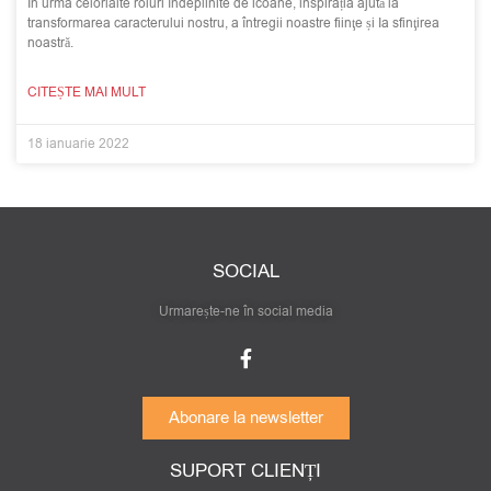
În urma celorlalte roluri îndeplinite de icoane, inspirația ajută la
transformarea caracterului nostru, a întregii noastre fiinţe și Ia sfinţirea
noastră.
CITEȘTE MAI MULT
18 ianuarie 2022
SOCIAL
Urmarește-ne în social media
Abonare la newsletter
SUPORT CLIENȚI