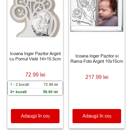
Icoana Inger Pazitor Argint
Icoana Inger Pazitor si
cu Pomul Vietii 14×15.5cm
Rama Foto Argint 10x15cm
72.99
lei
217.99
lei
1 - 2
bucati
72.99
lei
3+ bucati
58.00
lei
Adaugă în coș
Adaugă în coș