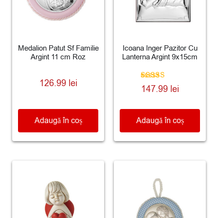
Medalion Patut Sf Familie
Icoana Inger Pazitor Cu
Argint 11 cm Roz
Lanterna Argint 9x15cm
126.99
lei
Evaluat la
147.99
lei
5.00
din 5
Adaugă în coș
Adaugă în coș