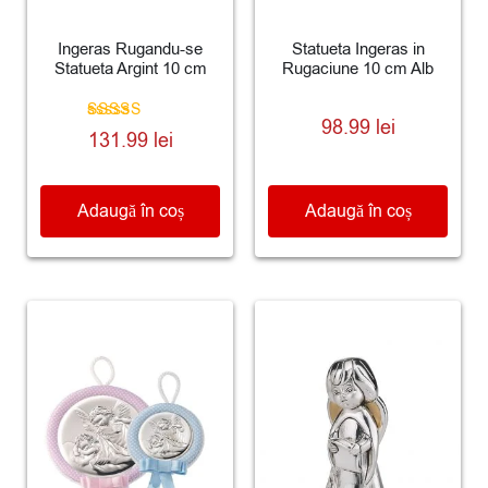
Ingeras Rugandu-se
Statueta Ingeras in
Statueta Argint 10 cm
Rugaciune 10 cm Alb
98.99
lei
Evaluat la
131.99
lei
5.00
din 5
Adaugă în coș
Adaugă în coș