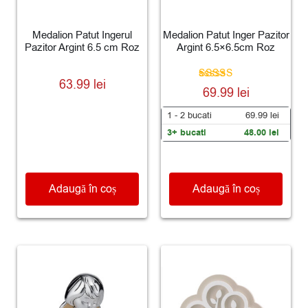
Medalion Patut Ingerul
Medalion Patut Inger Pazitor
Pazitor Argint 6.5 cm Roz
Argint 6.5×6.5cm Roz
63.99
lei
Evaluat la
69.99
lei
5.00
din 5
1 - 2
bucati
69.99
lei
3+ bucati
48.00
lei
Adaugă în coș
Adaugă în coș