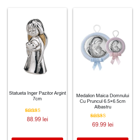
Statueta Inger Pazitor Argint
Medalion Maica Domnului
7cm
Cu Pruncul 6.5×6.5cm
Albastru
Evaluat la
88.99
lei
5.00
Evaluat la
69.99
lei
din 5
5.00
din 5