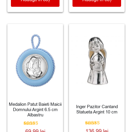
Medalion Patut Baieti Maicii
Inger Pazitor Cantand
Domnului Argint 6.5 cm
Statueta Argint 10 cm
Albastru
Evaluat la
Evaluat la
136.99
lei
69.99
lei