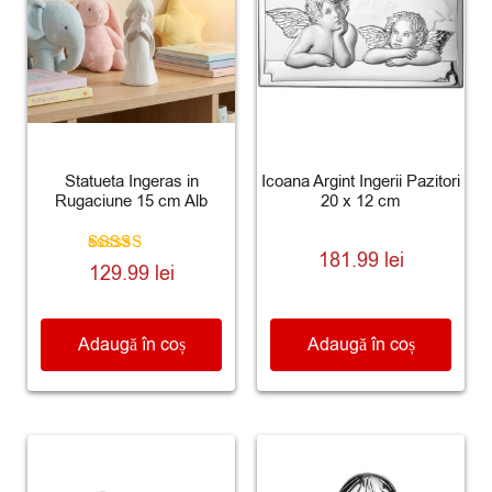
Statueta Ingeras in
Icoana Argint Ingerii Pazitori
Rugaciune 15 cm Alb
20 x 12 cm
181.99
lei
Evaluat la
129.99
lei
5.00
din 5
Adaugă în coș
Adaugă în coș