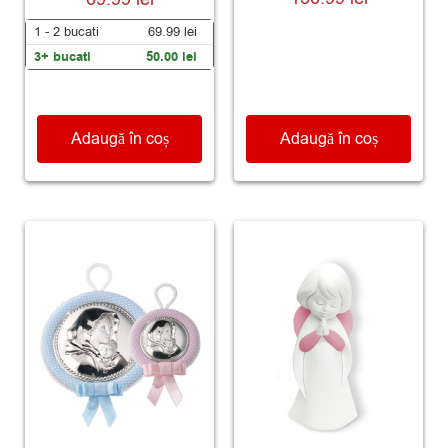
5.00
5.00
din 5
din 5
1 - 2
bucati
69.99
lei
3+ bucati
50.00
lei
Adaugă în coș
Adaugă în coș