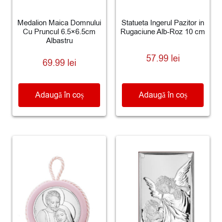
Medalion Maica Domnului
Statueta Ingerul Pazitor in
Cu Pruncul 6.5×6.5cm
Rugaciune Alb-Roz 10 cm
Albastru
57.99
lei
69.99
lei
Adaugă în coș
Adaugă în coș