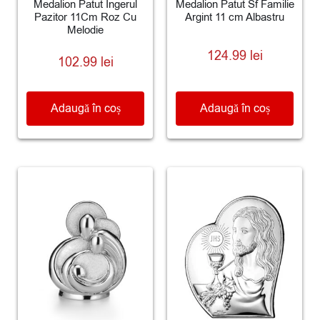
Medalion Patut Ingerul
Medalion Patut Sf Familie
Pazitor 11Cm Roz Cu
Argint 11 cm Albastru
Melodie
124.99
lei
102.99
lei
Adaugă în coș
Adaugă în coș