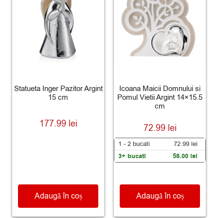
Statueta Inger Pazitor Argint
Icoana Maicii Domnului si
15 cm
Pomul Vietii Argint 14×15.5
cm
177.99
lei
72.99
lei
1 - 2
bucati
72.99
lei
3+ bucati
58.00
lei
Adaugă în coș
Adaugă în coș