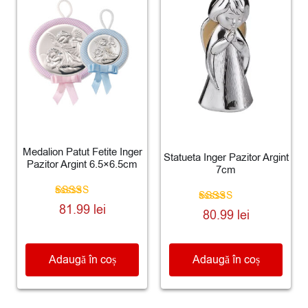
Medalion Patut Fetite Inger
Statueta Inger Pazitor Argint
Pazitor Argint 6.5×6.5cm
7cm
Evaluat la
81.99
lei
Evaluat la
80.99
lei
4.80
5.00
din 5
din 5
Adaugă în coș
Adaugă în coș