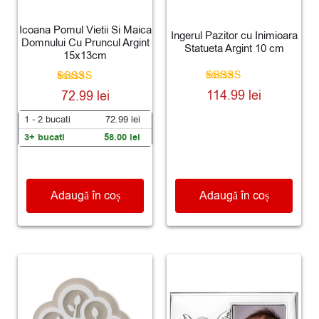
Icoana Pomul Vietii Si Maica
Ingerul Pazitor cu Inimioara
Domnului Cu Pruncul Argint
Statueta Argint 10 cm
15x13cm
Evaluat la
Evaluat la
114.99
lei
72.99
lei
5.00
5.00
din 5
din 5
1 - 2
bucati
72.99
lei
3+ bucati
58.00
lei
Adaugă în coș
Adaugă în coș