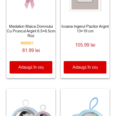
Medalion Maica Domnului
Icoana Ingerul Pazitor Argint
Cu Pruncul Argint 6.5×6.5cm
13×19 cm
Roz
105.99
lei
Evaluat la
81.99
lei
5.00
din 5
Adaugă în coș
Adaugă în coș