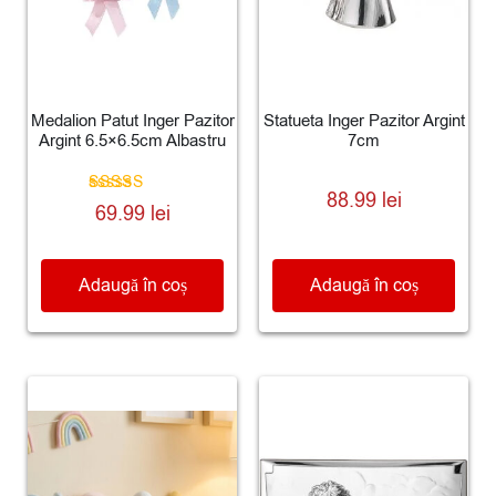
Medalion Patut Inger Pazitor
Statueta Inger Pazitor Argint
Argint 6.5×6.5cm Albastru
7cm
88.99
lei
Evaluat la
69.99
lei
5.00
din 5
Adaugă în coș
Adaugă în coș