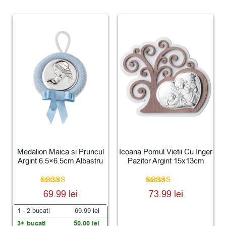
Medalion Maica si Pruncul
Icoana Pomul Vietii Cu Inger
Argint 6.5×6.5cm Albastru
Pazitor Argint 15x13cm
Evaluat la
Evaluat la
69.99
lei
73.99
lei
5.00
5.00
din 5
din 5
1 - 2
bucati
69.99
lei
3+ bucati
50.00
lei