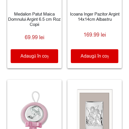
Medalion Patut Maica
Icoana Inger Pazitor Argint
Domnului Argint 6.5 cm Roz
14x14cm Albastru
Copii
169.99
lei
69.99
lei
Adaugă în coș
Adaugă în coș