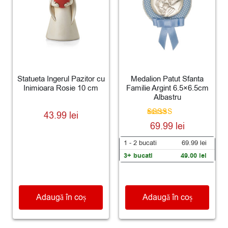
Statueta Ingerul Pazitor cu
Medalion Patut Sfanta
Inimioara Rosie 10 cm
Familie Argint 6.5×6.5cm
Albastru
43.99
lei
Evaluat la
69.99
lei
5.00
din 5
1 - 2
bucati
69.99
lei
3+ bucati
49.00
lei
Adaugă în coș
Adaugă în coș