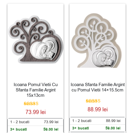
Icoana Pomul Vietii Cu
Icoana Sfanta Familie Argint
Sfanta Familie Argint
cu Pomul Vietii 14×15.5cm
15x13cm
Evaluat la
88.99
lei
Evaluat la
73.99
lei
5.00
5.00
din 5
din 5
1 - 2
bucati
88.99
lei
1 - 2
bucati
73.99
lei
3+ bucati
59.00
lei
3+ bucati
59.00
lei