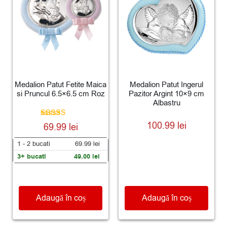
Medalion Patut Fetite Maica
Medalion Patut Ingerul
si Pruncul 6.5×6.5 cm Roz
Pazitor Argint 10×9 cm
Albastru
Evaluat la
100.99
lei
69.99
lei
5.00
din 5
1 - 2
bucati
69.99
lei
3+ bucati
49.00
lei
Adaugă în coș
Adaugă în coș