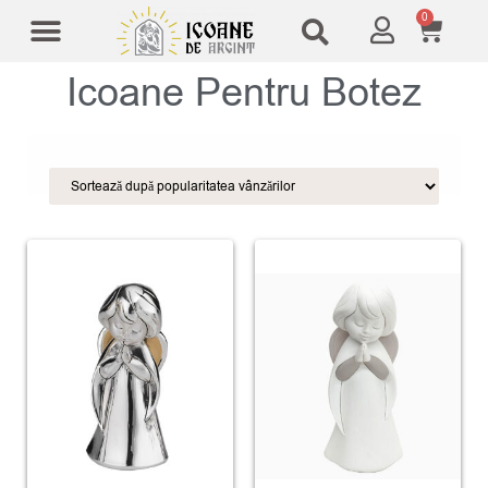
0
Modele Icoane
Cruci și sfesnice
Icoane Pentru Botez