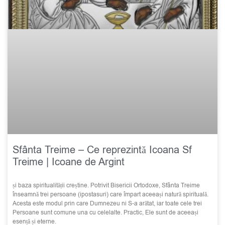
Sfânta Treime – Ce reprezintă Icoana Sf
Treime | Icoane de Argint
și baza spiritualității creștine. Potrivit Bisericii Ortodoxe, Sfânta Treime
înseamnă trei persoane (ipostasuri) care împart aceeași natură spirituală.
Acesta este modul prin care Dumnezeu ni S-a arătat, iar toate cele trei
Persoane sunt comune una cu celelalte. Practic, Ele sunt de aceeași
esență și eterne.