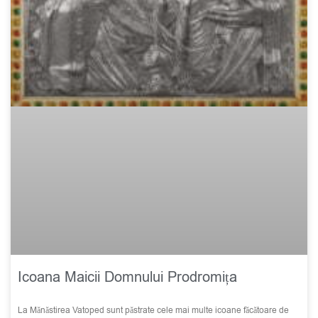
Icoana Maicii Domnului Prodromița
La Mănăstirea Vatoped sunt păstrate cele mai multe icoane făcătoare de