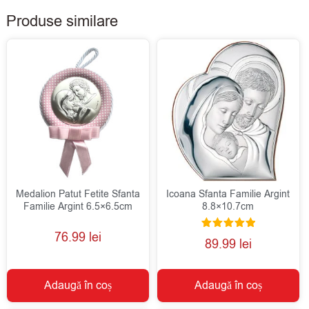
Produse similare
Medalion Patut Fetite Sfanta
Icoana Sfanta Familie Argint
Familie Argint 6.5×6.5cm
8.8×10.7cm
76.99
lei
Evaluat la
89.99
lei
5.00
din 5
Adaugă în coș
Adaugă în coș