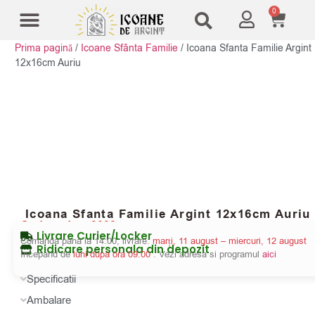
0
Prima pagină
/
Icoane Sfânta Familie
/
Icoana Sfanta Familie Argint
Modele Icoane
Cruci și sfesnice
12x16cm Auriu
Icoana Sfanta Familie Argint 12x16cm Auriu
Cod produs:
3832
Livrare Curier/Locker
Comanda pana la 14:00, livrare:
marți, 11 august – miercuri, 12 august
Ridicare personala din depozit
Incepand de
luni dupa ora 09:00
. Vezi adresa si programul
aici
Specificatii
Ambalare