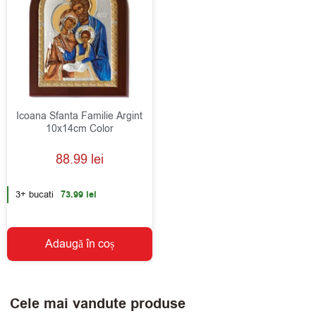
Icoana Sfanta Familie Argint
10x14cm Color
88.99
lei
3+ bucati
73.99
lei
Adaugă în coș
Cele mai vandute produse