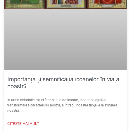
Importanța și semnificația icoanelor în viața
noastră
În urma celorlalte roluri îndeplinite de icoane, inspirația ajută la
transformarea caracterului nostru, a întregii noastre fiinţe și Ia sfinţirea
noastră.
CITEȘTE MAI MULT