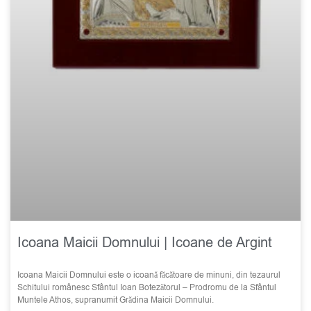
Icoana Maicii Domnului | Icoane de Argint
Icoana Maicii Domnului este o icoană făcătoare de minuni, din tezaurul
Schitului românesc Sfântul Ioan Botezătorul – Prodromu de la Sfântul
Muntele Athos, supranumit Grădina Maicii Domnului.