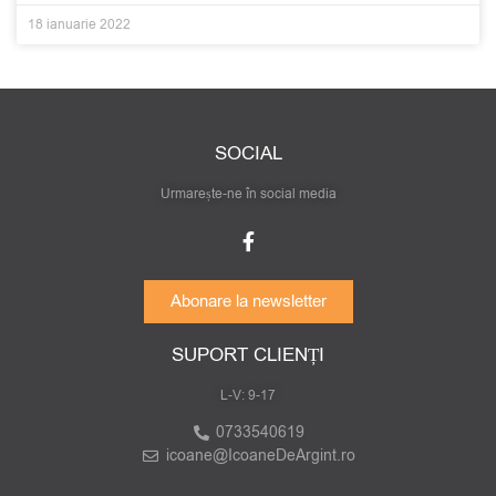
18 ianuarie 2022
SOCIAL
Urmarește-ne în social media
Abonare la newsletter
SUPORT CLIENȚI
L-V: 9-17
0733540619
icoane@IcoaneDeArgint.ro