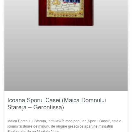
Icoana Sporul Casei (Maica Domnului
Stareța – Gerontissa)
Maica Domnului Stareța, intitulată în mod popular „Sporul Casei”, este o
icoană făcătoare de minuni, de origine greacă ce aparține mănăstirii
Pantocrator de pe Muntele Athos.