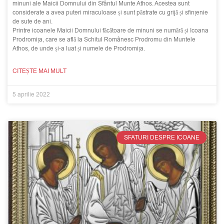
minuni ale Maicii Domnului din Sfântul Munte Athos. Acestea sunt
considerate a avea puteri miraculoase și sunt păstrate cu grijă și sfințenie
de sute de ani.
Printre icoanele Maicii Domnului făcătoare de minuni se numără și Icoana
Prodromița, care se află la Schitul Românesc Prodromu din Muntele
Athos, de unde și-a luat și numele de Prodromița.
CITEȘTE MAI MULT
5 aprilie 2022
SFATURI DESPRE ICOANE