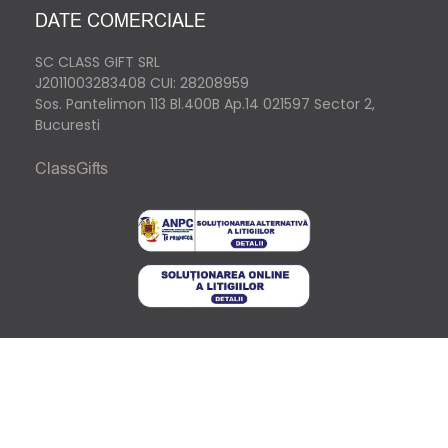
DATE COMERCIALE
SC CLASS GIFT SRL
J2011003283408
CUI: 28208959
Sos. Pantelimon 113 Bl.400B Ap.14 021597 Sector 2,
Bucuresti
ClassGifts