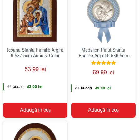
Icoana Sfanta Familie Argint
Medalion Patut Sfanta
9.5×7.5cm Auriu si Color
Familie Argint 6.5×6.5cm
Albastru
53.99
lei
Evaluat la
69.99
lei
5.00
din 5
4+ bucati
43.99
lei
3+ bucati
49.00
lei
Adaugă în coș
Adaugă în coș