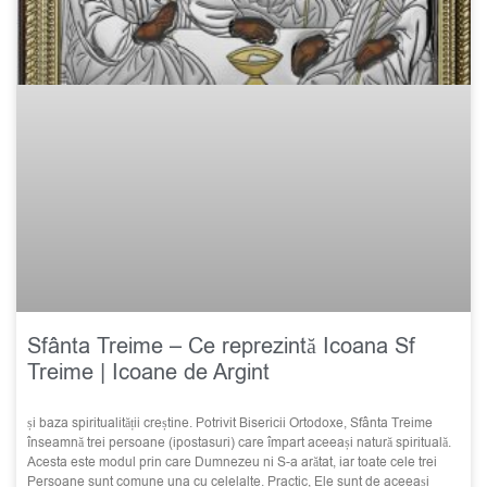
Sfânta Treime – Ce reprezintă Icoana Sf
Treime | Icoane de Argint
și baza spiritualității creștine. Potrivit Bisericii Ortodoxe, Sfânta Treime
înseamnă trei persoane (ipostasuri) care împart aceeași natură spirituală.
Acesta este modul prin care Dumnezeu ni S-a arătat, iar toate cele trei
Persoane sunt comune una cu celelalte. Practic, Ele sunt de aceeași