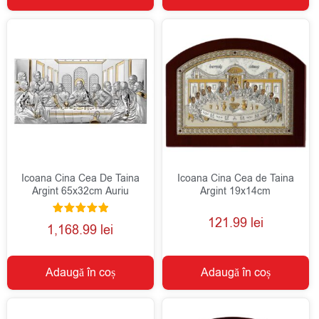
Icoana Cina Cea De Taina
Icoana Cina Cea de Taina
Argint 65x32cm Auriu
Argint 19x14cm
121.99
lei
Evaluat la
1,168.99
lei
5.00
din 5
Adaugă în coș
Adaugă în coș