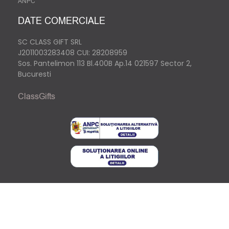
ANPC
DATE COMERCIALE
SC CLASS GIFT SRL
J2011003283408
CUI: 28208959
Sos. Pantelimon 113 Bl.400B Ap.14 021597 Sector 2,
Bucuresti
ClassGifts