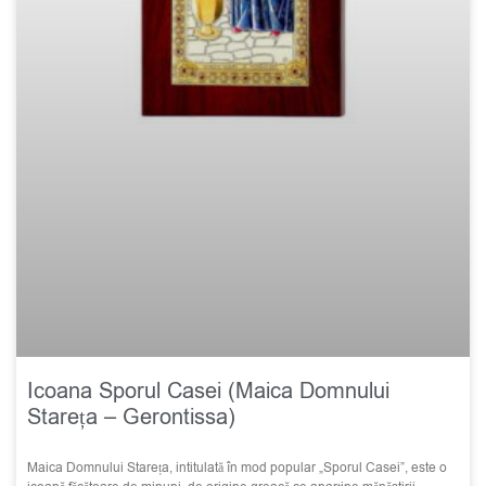
Icoana Sporul Casei (Maica Domnului
Stareța – Gerontissa)
Maica Domnului Stareța, intitulată în mod popular „Sporul Casei”, este o