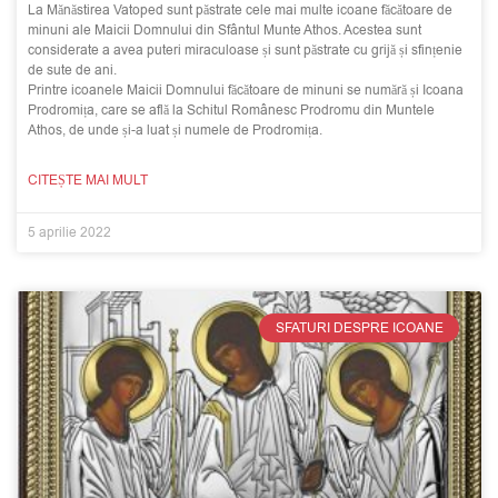
La Mănăstirea Vatoped sunt păstrate cele mai multe icoane făcătoare de
minuni ale Maicii Domnului din Sfântul Munte Athos. Acestea sunt
considerate a avea puteri miraculoase și sunt păstrate cu grijă și sfințenie
de sute de ani.
Printre icoanele Maicii Domnului făcătoare de minuni se numără și Icoana
Prodromița, care se află la Schitul Românesc Prodromu din Muntele
Athos, de unde și-a luat și numele de Prodromița.
CITEȘTE MAI MULT
5 aprilie 2022
SFATURI DESPRE ICOANE