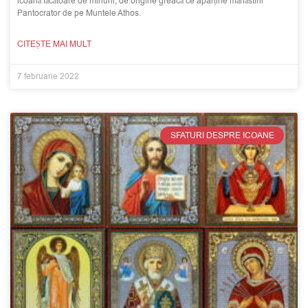
icoană făcătoare de minuni, de origine greacă ce aparține mănăstirii
Pantocrator de pe Muntele Athos.
CITEȘTE MAI MULT
7 februarie 2022
SFATURI DESPRE ICOANE