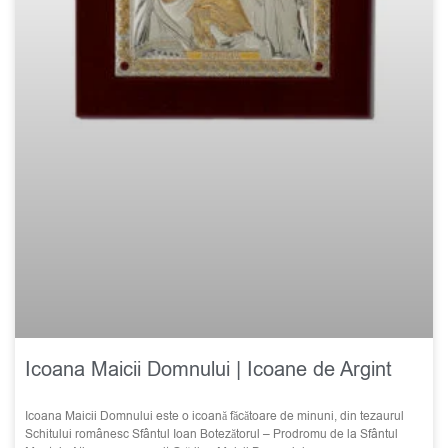
Icoana Maicii Domnului | Icoane de Argint
Icoana Maicii Domnului este o icoană făcătoare de minuni, din tezaurul
Schitului românesc Sfântul Ioan Botezătorul – Prodromu de la Sfântul