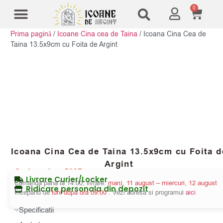
0
Prima pagină
/
Icoane Cina cea de Taina
/
Icoana Cina Cea de
Modele Icoane
Cruci și sfesnice
Taina 13.5x9cm cu Foita de Argint
Icoana Cina Cea de Taina 13.5x9cm cu Foita d
Argint
Cod produs:
5037
Livrare Curier/Locker
Comanda pana la 14:00, livrare:
marți, 11 august – miercuri, 12 august
Ridicare personala din depozit
Incepand de
luni dupa ora 09:00
. Vezi adresa si programul
aici
Specificatii