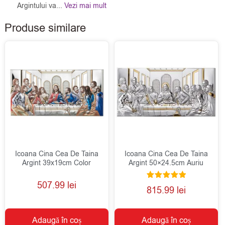
Argintului va...
Vezi mai mult
Produse similare
Icoana Cina Cea De Taina
Icoana Cina Cea De Taina
Argint 39x19cm Color
Argint 50×24.5cm Auriu
507.99
lei
Evaluat la
815.99
lei
5.00
din 5
Adaugă în coș
Adaugă în coș