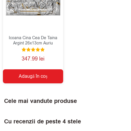
Icoana Cina Cea De Taina
Argint 26x13cm Auriu
Evaluat la
347.99
lei
5.00
din 5
Adaugă în coș
Cele mai vandute produse
Cu recenzii de peste 4 stele