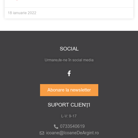
18 ianuarie 2022
SOCIAL
Urmarește-ne în social media
Abonare la newsletter
SUPORT CLIENȚI
L-V: 9-17
0733540619
icoane@IcoaneDeArgint.ro