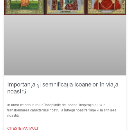
Importanța și semnificația icoanelor în viața
noastră
În urma celorlalte roluri îndeplinite de icoane, inspirația ajută la
transformarea caracterului nostru, a întregii noastre fiinţe și Ia sfinţirea
noastră.
CITEȘTE MAI MULT