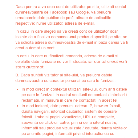
Daca pentru a va crea cont de utilizator pe site, utilizati contul
dumneavoastra de Facebook sau Google, va prelucra
urmatoarele date publice de profil afisate de aplicatiile
respective: nume utilizator, adresa de e-mail.
In cazul in care alegeti sa va creati cont de utilizator doar
inainte de a finaliza comanda unui produs disponibil pe site, se
va solicita adresa dumneavoastra de e-mail in baza careia va fi
creat automat un cont.
In cazul in care nu finalizati comanda, adresa de e-mail si
, iar contul creat va fi
celelalte date furnizate nu vor fi stocate
sters automat.
B. Daca sunteti vizitator al site-ului, va prelucra datele
dumneavoastra cu caracter personal pe care le furnizati:
In mod direct in contextul utilizarii site-ului, cum ar fi datele
pe care le furnizati in cadrul sectiunii de contact / intrebari /
reclamatii, in masura in care ne contactati in acest fel
In mod indirect, date precum: adresa IP, browser folosit,
durata navigarii, istoricul cautarilor, sistem de operare
folosit, limba si pagini vizualizate, URL-uri complete,
secventa de click-uri catre, prin si de la site-ul nostru,
informatii sau produse vizualizate / cautate, durata vizitelor
pe anumite pagini, informatii privind interactiunea cu