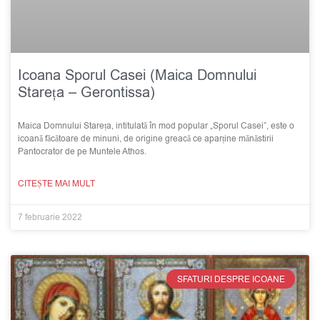
Icoana Sporul Casei (Maica Domnului
Stareța – Gerontissa)
Maica Domnului Stareța, intitulată în mod popular „Sporul Casei”, este o
icoană făcătoare de minuni, de origine greacă ce aparține mănăstirii
Pantocrator de pe Muntele Athos.
CITEȘTE MAI MULT
7 februarie 2022
SFATURI DESPRE ICOANE