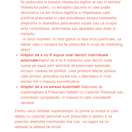
fie prelucrate in temeiul interesului legitim al sau in temeiul
interesului public, cu exceptia cazurilor in care poate
demonstra ca are motive legitime si imperioase care
justifica prelucarea si care prevaleaza asupra intereselor,
drepturilor si libertatilor persoanelor vizate sau ca scopul
este constatarea, exercitarea sau apararea unui drept in
instanta;
- in orice moment, in mod gratuit si fara nicio justificare, ca
datele care o vizeaza sa fie prelucrate in scop de marketing
direct.
dreptul de a nu fi supus unei decizii individuale
automate
dreptul de a nu fi subiectul unei decizii luate
numai pe baza unor activitati de prelucrare automate,
inclusiv crearea de profiluri, care produce efecte juridice
care privesc persoana vizata sau o afecteaza in mod
similar intr-o masura semnificativa;
dreptul de a va adresa Autoritatii
Nationale de
supraveghere a Prelucrarii Datelor cu Caracter Personal sau
instantelor competente, in masura in care considerati
necesar.
Pentru orice intrebari suplimentare cu privire la modul in care
datele cu caracter personal sunt prelucrate si pentru a va
exercita drepturile mentionate mai sus, va rugam sa va
adresati la adresa de email: