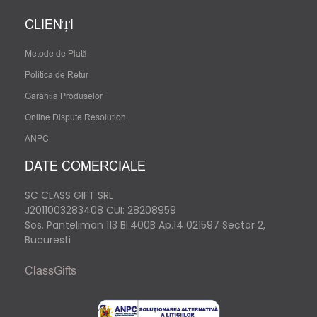
CLIENȚI
Metode de Plată
Politica de Retur
Garanția Produselor
Online Dispute Resolution
ANPC
DATE COMERCIALE
SC CLASS GIFT SRL
J2011003283408
CUI: 28208959
Sos. Pantelimon 113 Bl.400B Ap.14 021597 Sector 2,
Bucuresti
ClassGifts