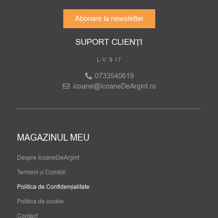
Abonare la newsletter
SUPORT CLIENȚI
L-V: 9-17
0733540619
icoane@IcoaneDeArgint.ro
MAGAZINUL MEU
Despre IcoaneDeArgint
Termeni și Condiții
Politica de Confidențialitate
Politica de cookie
Contact