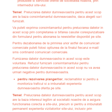
produsele si serviciile oferite de societatea noastra, prin
intermediul site-ului.
Temei
: Prelucrarea datelor dumneavoastra pentru acest scop
are la baza consimtamantul dumneavoastra, daca alegeti sa-l
furnizati.
Va puteti exprima consimtamantul pentru prelucrarea datelor in
acest scop prin completarea si bifarea casutei corespunzatoare
din formularul pentru abonarea la newsletter disponibil pe site.
Pentru dezabonarea de la primirea unor astfel de comunicari
comerciale puteti folosi optiunea de la finalul fiecarui e-mail/
sms continand comunicari comerciale.
Furnizarea datelor dumneavoastra in acest scop este
voluntara. Refuzul furnizarii consimtamantului pentru
prelucrarea datelor dumneavoastra in acest scop nu va avea
urmari negative pentru dumneavoastra.
pentru rezolvarea plangerilor
, reclamatiilor si pentru a
monitoriza traficul si a imbunatati experienta
dumneavoastra oferita pe site.
Temei
: Prelucrarea datelor dumneavoastra pentru acest scop
are la baza interesul legitim al societatii noastre de a asigura
functionarea corecta a site-ului, precum si pentru a imbunatati
permanent experienta vizitatorilor site-ului, inclusiv prin