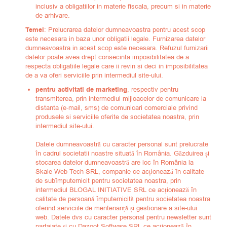
inclusiv a obligatiilor in materie fiscala, precum si in materie
de arhivare.
Temei
: Prelucrarea datelor dumneavoastra pentru acest scop
este necesara in baza unor obligatii legale. Furnizarea datelor
dumneavoastra in acest scop este necesara. Refuzul furnizarii
datelor poate avea drept consecinta imposibilitatea de a
respecta obligatiile legale care ii revin si deci in imposibilitatea
de a va oferi serviciile prin intermediul site-ului.
pentru activitati de marketing
, respectiv pentru
transmiterea, prin intermediul mijloacelor de comunicare la
distanta (e-mail, sms) de comunicari comerciale privind
produsele si serviciile oferite de societatea noastra, prin
intermediul site-ului.
Datele dumneavoastră cu caracter personal sunt prelucrate
în cadrul societatii noastre situată în România. Găzduirea și
stocarea datelor dumneavoastră are loc în România la
Skale Web Tech SRL, companie ce acționează în calitate
de subîmputernicit pentru societatea noastra, prin
intermediul BLOGAL INITIATIVE SRL ce acționează în
calitate de persoană împuternicită pentru societatea noastra
oferind serviciile de mentenanță și gestionare a site-ului
web. Datele dvs cu caracter personal pentru newsletter sunt
partajate și cu Dazoot Software SRL ce acționează în