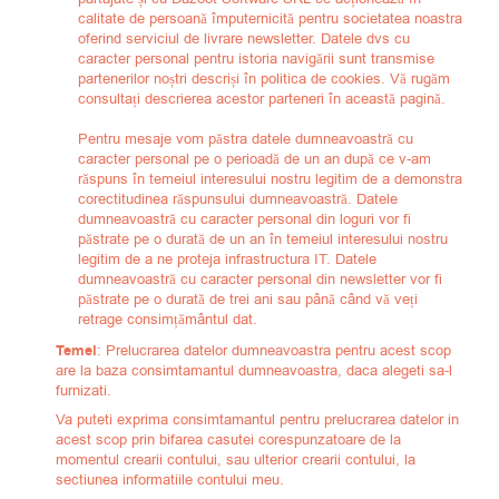
calitate de persoană împuternicită pentru societatea noastra
oferind serviciul de livrare newsletter. Datele dvs cu
caracter personal pentru istoria navigării sunt transmise
partenerilor noștri descriși în politica de cookies. Vă rugăm
consultați descrierea acestor parteneri în această pagină.
Pentru mesaje vom păstra datele dumneavoastră cu
caracter personal pe o perioadă de un an după ce v-am
răspuns în temeiul interesului nostru legitim de a demonstra
corectitudinea răspunsului dumneavoastră. Datele
dumneavoastră cu caracter personal din loguri vor fi
păstrate pe o durată de un an în temeiul interesului nostru
legitim de a ne proteja infrastructura IT. Datele
dumneavoastră cu caracter personal din newsletter vor fi
păstrate pe o durată de trei ani sau până când vă veți
retrage consimțământul dat.
Temei
: Prelucrarea datelor dumneavoastra pentru acest scop
are la baza consimtamantul dumneavoastra, daca alegeti sa-l
furnizati.
Va puteti exprima consimtamantul pentru prelucrarea datelor in
acest scop prin bifarea casutei corespunzatoare de la
momentul crearii contului, sau ulterior crearii contului, la
sectiunea informatiile contului meu.