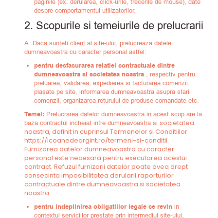
paginile (ex. derularea, click-urile, trecerile de mouse), date
despre comportamentul utilizatorilor.
2. Scopurile si temeiurile de prelucrarii
A. Daca sunteti client al site-ului, prelucreaza datele
dumneavoastra cu caracter personal astfel:
pentru desfasurarea relatiei contractuale dintre
dumneavoastra si societatea noastra
, respectiv pentru
preluarea, validarea, expedierea si facturarea comenzii
plasate pe site, informarea dumneavoastra asupra starii
comenzii, organizarea returului de produse comandate etc.
Temei:
Prelucrarea datelor dumneavoastra in acest scop are la
societatea
baza contractul incheiat intre dumneavoastra si
noastra
, definit in cuprinsul Termenelor si Conditiilor
https://icoanedeargint.ro/termeni-si-conditii.
Furnizarea datelor dumneavoastra cu caracter
personal este necesara pentru executarea acestui
contract. Refuzul furnizarii datelor poate avea drept
consecinta imposibilitatea derularii raporturilor
contractuale dintre dumneavoastra si
societatea
noastra
.
pentru indeplinirea obligatiilor legale ce revin
in
contextul serviciilor prestate prin intermediul site-ului,