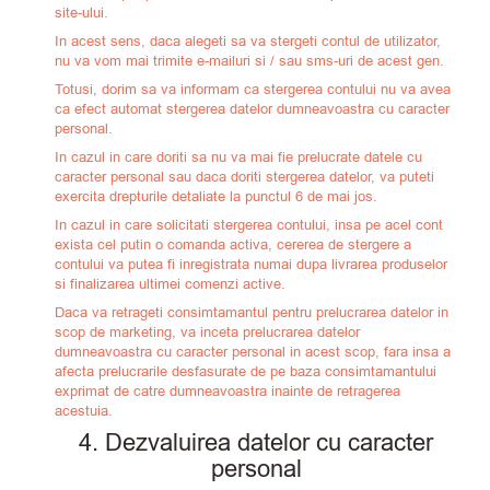
site-ului.
In acest sens, daca alegeti sa va stergeti contul de utilizator,
nu va vom mai trimite e-mailuri si / sau sms-uri de acest gen.
Totusi, dorim sa va informam ca stergerea contului nu va avea
ca efect automat stergerea datelor dumneavoastra cu caracter
personal.
In cazul in care doriti sa nu va mai fie prelucrate datele cu
caracter personal sau daca doriti stergerea datelor, va puteti
exercita drepturile detaliate la punctul 6 de mai jos.
In cazul in care solicitati stergerea contului, insa pe acel cont
exista cel putin o comanda activa, cererea de stergere a
contului va putea fi inregistrata numai dupa livrarea produselor
si finalizarea ultimei comenzi active.
Daca va retrageti consimtamantul pentru prelucrarea datelor in
scop de marketing, va inceta prelucrarea datelor
dumneavoastra cu caracter personal in acest scop, fara insa a
afecta prelucrarile desfasurate de pe baza consimtamantului
exprimat de catre dumneavoastra inainte de retragerea
acestuia.
4. Dezvaluirea datelor cu caracter
personal