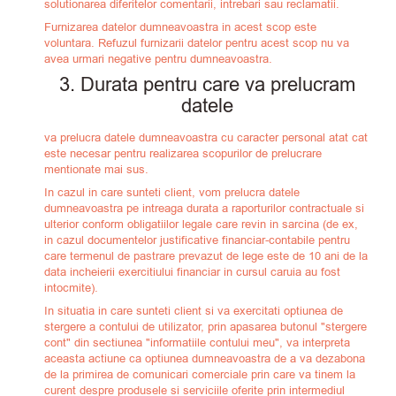
solutionarea diferitelor comentarii, intrebari sau reclamatii.
Furnizarea datelor dumneavoastra in acest scop este
voluntara. Refuzul furnizarii datelor pentru acest scop nu va
avea urmari negative pentru dumneavoastra.
3. Durata pentru care va prelucram
datele
va prelucra datele dumneavoastra cu caracter personal atat cat
este necesar pentru realizarea scopurilor de prelucrare
mentionate mai sus.
In cazul in care sunteti client, vom prelucra datele
dumneavoastra pe intreaga durata a raporturilor contractuale si
ulterior conform obligatiilor legale care revin in sarcina (de ex,
in cazul documentelor justificative financiar-contabile pentru
care termenul de pastrare prevazut de lege este de 10 ani de la
data incheierii exercitiului financiar in cursul caruia au fost
intocmite).
In situatia in care sunteti client si va exercitati optiunea de
stergere a contului de utilizator, prin apasarea butonul "stergere
cont" din sectiunea "informatiile contului meu", va interpreta
aceasta actiune ca optiunea dumneavoastra de a va dezabona
de la primirea de comunicari comerciale prin care va tinem la
curent despre produsele si serviciile oferite prin intermediul