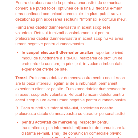
Pentru dezabonarea de la primirea unor astfel de comunicari
comerciale puteti folosi optiunea de la finalul fiecarui e-mail/
sms continand comunicari comerciale. In plus, puteti sa va
dezabonati prin accesarea sectiunii "Informatiile contului meu".
Furnizarea datelor dumneavoastra in acest scop este
voluntara. Refuzul furnizarii consimtamantului pentru
prelucrarea datelor dumneavoastra in acest scop nu va avea
urmari negative pentru dumneavoastra.
in scopul efectuarii diverselor analize
, raportari privind
modul de functionare a site-ului, realizarea de profiluri de
preferinte de consum, in principal, in vederea imbunatatiri
experientei oferite pe site.
Temei
: Prelucrarea datelor dumneavoastra pentru acest scop
are la baza interesul legitim al de a imbunatati permanent
experienta clientilor pe site. Furnizarea datelor dumneavoastra
in acest scop este voluntara. Refuzul furnizarii datelor pentru
acest scop nu va avea urmari negative pentru dumneavoastra.
B. Daca sunteti vizitator al site-ului, societatea noastra
prelucreaza datele dumneavoastra cu caracter personal astfel:
pentru activitati de marketing
, respectiv pentru
transmiterea, prin intermediul mijloacelor de comunicare la
distanta (e-mail, sms), de comunicari comerciale privind