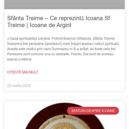
Sfânta Treime – Ce reprezintă Icoana Sf
Treime | Icoane de Argint
și baza spiritualității creștine. Potrivit Bisericii Ortodoxe, Sfânta Treime
înseamnă trei persoane (ipostasuri) care împart aceeași natură spirituală.
Acesta este modul prin care Dumnezeu ni S-a arătat, iar toate cele trei
Persoane sunt comune una cu celelalte. Practic, Ele sunt de aceeași
esență și eterne.
CITEȘTE MAI MULT
22 martie 2022
SFATURI DESPRE ICOANE