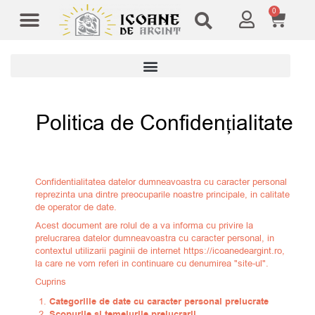
0
Modele Icoane
Cruci și sfesnice
Politica de Confidențialitate
Confidentialitatea datelor dumneavoastra cu caracter personal
reprezinta una dintre preocuparile noastre principale, in calitate
de operator de date.
Acest document are rolul de a va informa cu privire la
prelucrarea datelor dumneavoastra cu caracter personal, in
contextul utilizarii paginii de internet https://icoanedeargint.ro,
la care ne vom referi in continuare cu denumirea "site-ul".
Cuprins
Categoriile de date cu caracter personal prelucrate
Scopurile si temeiurile prelucrarii