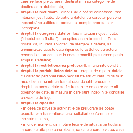
care se face prelucrarea, destinatarii sau categoriile de
destinatari ai datelor, etc;
dreptul la rectificare
- dreptul de a obtine corectarea, fara
intarzieri justificate, de catre a datelor cu caracter personal
inexacte/ nejustificate, precum si completarea datelor
incomplete;
dreptul la stergerea datelor
, fara intarzieri nejustificate,
("dreptul de a fi uitat") - se aplica anumite conditii; Este
posibil ca, in urma solicitarii de stergere a datelor, sa
anonimizeze aceste date (lipsindu-le astfel de caracterul
personal) si sa continue in aceste conditii prelucrarea pentru
scopuri statistice;
dreptul la restrictionarea prelucrarii
, in anumite conditii;
dreptul la portabilitatea datelor
- dreptul de a primi datele
cu caracter personal intr-o modalitate structurata, folosita in
mod obisnuit si intr-un format usor de citit, precum si
dreptul ca aceste date sa fie transmise de catre catre alt
operator de date, in masura in care sunt indeplinite conditiile
prevazute de lege;
dreptul la opozitie
- in ceea ce priveste activitatile de prelucrare se poate
exercita prin transmiterea unei solicitari conform celor
indicate mai jos;
- in orice moment, din motive legate de situatia particulara
in care se afla persoana vizata, ca datele care o vizeaza sa