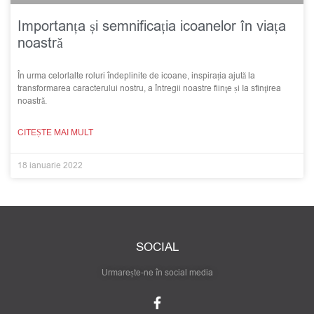
Importanța și semnificația icoanelor în viața
noastră
În urma celorlalte roluri îndeplinite de icoane, inspirația ajută la
transformarea caracterului nostru, a întregii noastre fiinţe și Ia sfinţirea
noastră.
CITEȘTE MAI MULT
18 ianuarie 2022
SOCIAL
Urmarește-ne în social media