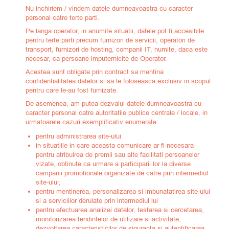
Nu inchiriem / vindem datele dumneavoastra cu caracter
personal catre terte parti.
Pe langa operator, in anumite situatii, datele pot fi accesibile
pentru terte parti precum furnizori de servicii, operatori de
transport, furnizori de hosting, companii IT, numite, daca este
necesar, ca persoane imputernicite de Operator.
Acestea sunt obligate prin contract sa mentina
confidentialitatea datelor si sa le foloseasca exclusiv in scopul
pentru care le-au fost furnizate.
De asemenea, am putea dezvalui datele dumneavoastra cu
caracter personal catre autoritatile publice centrale / locale, in
urmatoarele cazuri exemplificativ enumerate:
pentru administrarea site-ului
in situatiile in care aceasta comunicare ar fi necesara
pentru atribuirea de premii sau alte facilitati persoanelor
vizate, obtinute ca urmare a participarii lor la diverse
campanii promotionale organizate de catre prin intermediul
site-ului;
pentru mentinerea, personalizarea si imbunatatirea site-ului
si a serviciilor derulate prin intermediul lui
pentru efectuarea analizei datelor, testarea si cercetarea,
monitorizarea tendintelor de utilizare si activitate,
dezvoltarea caracteristicilor de siguranta si autentificarea