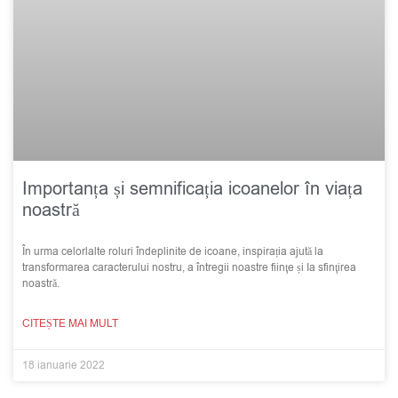
Importanța și semnificația icoanelor în viața
noastră
În urma celorlalte roluri îndeplinite de icoane, inspirația ajută la
transformarea caracterului nostru, a întregii noastre fiinţe și Ia sfinţirea
noastră.
CITEȘTE MAI MULT
18 ianuarie 2022