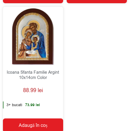
Icoana Sfanta Familie Argint
10x14cm Color
88.99
lei
3+ bucati
73.99
lei
Adaugă în coș