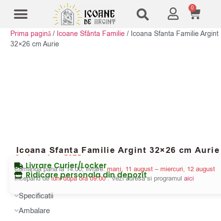
0
Prima pagină
/
Icoane Sfânta Familie
/
Icoana Sfanta Familie Argint
Modele Icoane
Cruci și sfesnice
32×26 cm Aurie
Icoana Sfanta Familie Argint 32×26 cm Aurie
Cod produs:
5875
Livrare Curier/Locker
Comanda pana la 14:00, livrare:
marți, 11 august – miercuri, 12 august
Ridicare personala din depozit
Incepand de
luni dupa ora 09:00
. Vezi adresa si programul
aici
Specificatii
Ambalare