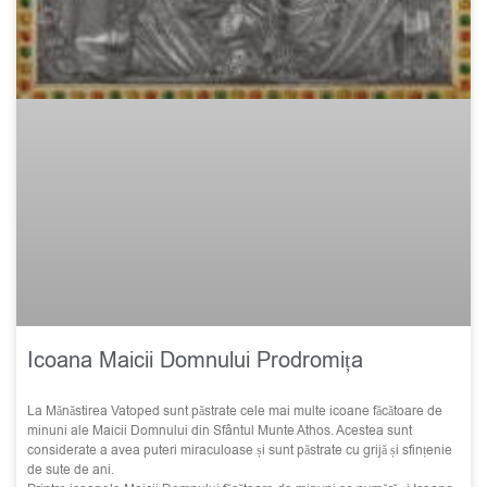
Icoana Maicii Domnului Prodromița
La Mănăstirea Vatoped sunt păstrate cele mai multe icoane făcătoare de
minuni ale Maicii Domnului din Sfântul Munte Athos. Acestea sunt
considerate a avea puteri miraculoase și sunt păstrate cu grijă și sfințenie
de sute de ani.