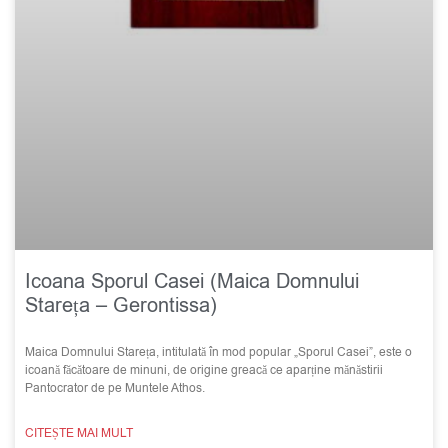
Icoana Sporul Casei (Maica Domnului
Stareța – Gerontissa)
Maica Domnului Stareța, intitulată în mod popular „Sporul Casei”, este o
icoană făcătoare de minuni, de origine greacă ce aparține mănăstirii
Pantocrator de pe Muntele Athos.
CITEȘTE MAI MULT