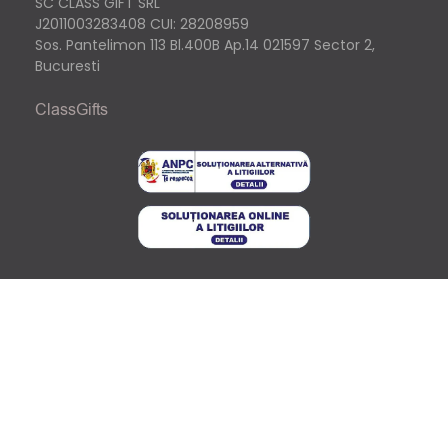
SC CLASS GIFT SRL
J2011003283408
CUI: 28208959
Sos. Pantelimon 113 Bl.400B Ap.14 021597 Sector 2,
Bucuresti
ClassGifts