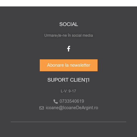
SOCIAL
Urmarește-ne în social media
Abonare la newsletter
SUPORT CLIENȚI
L-V: 9-17
0733540619
icoane@IcoaneDeArgint.ro