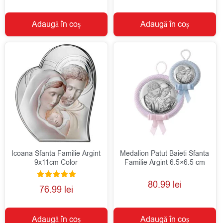
Adaugă în coș
Adaugă în coș
Icoana Sfanta Familie Argint
Medalion Patut Baieti Sfanta
9x11cm Color
Familie Argint 6.5×6.5 cm
80.99
lei
Evaluat la
76.99
lei
5.00
din 5
Adaugă în coș
Adaugă în coș