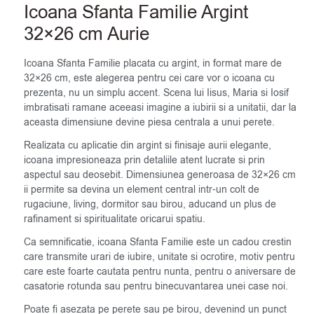
Icoana Sfanta Familie Argint
32×26 cm Aurie
Icoana Sfanta Familie placata cu argint, in format mare de
32×26 cm, este alegerea pentru cei care vor o icoana cu
prezenta, nu un simplu accent. Scena lui Iisus, Maria si Iosif
imbratisati ramane aceeasi imagine a iubirii si a unitatii, dar la
aceasta dimensiune devine piesa centrala a unui perete.
Realizata cu aplicatie din argint si finisaje aurii elegante,
icoana impresioneaza prin detaliile atent lucrate si prin
aspectul sau deosebit. Dimensiunea generoasa de 32×26 cm
ii permite sa devina un element central intr-un colt de
rugaciune, living, dormitor sau birou, aducand un plus de
rafinament si spiritualitate oricarui spatiu.
Ca semnificatie, icoana Sfanta Familie este un cadou crestin
care transmite urari de iubire, unitate si ocrotire, motiv pentru
care este foarte cautata pentru nunta, pentru o aniversare de
casatorie rotunda sau pentru binecuvantarea unei case noi.
Poate fi asezata pe perete sau pe birou, devenind un punct