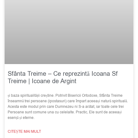
Sfânta Treime – Ce reprezintă Icoana Sf
Treime | Icoane de Argint
și baza spiritualității creștine. Potrivit Bisericii Ortodoxe, Sfânta Treime
înseamnă trei persoane (ipostasuri) care împart aceeași natură spirituală.
Acesta este modul prin care Dumnezeu ni S-a arătat, iar toate cele trei
Persoane sunt comune una cu celelalte. Practic, Ele sunt de aceeași
esență și eterne.
CITEȘTE MAI MULT