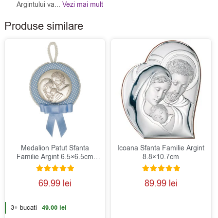
Argintului va...
Vezi mai mult
Produse similare
Medalion Patut Sfanta
Icoana Sfanta Familie Argint
Familie Argint 6.5×6.5cm
8.8×10.7cm
Albastru
Evaluat la
Evaluat la
69.99
lei
89.99
lei
5.00
5.00
din 5
din 5
3+ bucati
49.00
lei