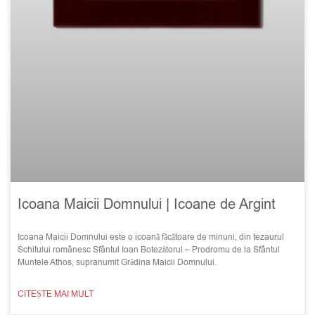
Icoana Maicii Domnului | Icoane de Argint
Icoana Maicii Domnului este o icoană făcătoare de minuni, din tezaurul
Schitului românesc Sfântul Ioan Botezătorul – Prodromu de la Sfântul
Muntele Athos, supranumit Grădina Maicii Domnului.
CITEȘTE MAI MULT