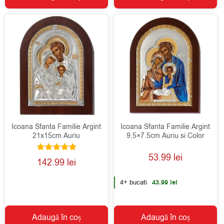
Icoana Sfanta Familie Argint
Icoana Sfanta Familie Argint
21x15cm Auriu
9.5×7.5cm Auriu si Color
53.99
lei
Evaluat la
142.99
lei
5.00
din 5
4+ bucati
43.99
lei
Adaugă în coș
Adaugă în coș