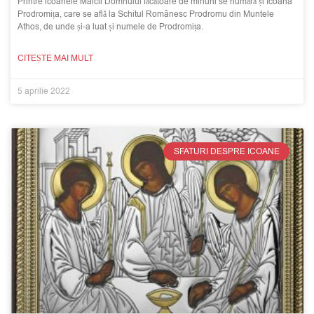
Printre icoanele Maicii Domnului făcătoare de minuni se numără și Icoana
Prodromița, care se află la Schitul Românesc Prodromu din Muntele
Athos, de unde și-a luat și numele de Prodromița.
CITEȘTE MAI MULT
5 aprilie 2022
SFATURI DESPRE ICOANE