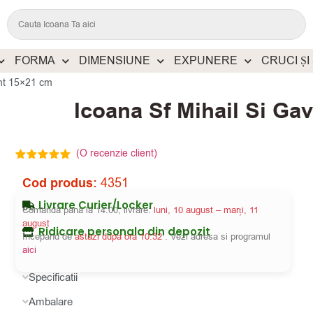
FORMA
DIMENSIUNE
EXPUNERE
CRUCI ȘI
int 15×21 cm
Icoana Sf Mihail Si Gav
(O recenzie client)
Evaluat la
5.00
din 5
Cod produs:
4351
pe baza
unei singure
Livrare Curier/Locker
evaluări
Comanda pana la 14:00, livrare:
luni, 10 august – marți, 11
august
Ridicare personala din depozit
Incepand de
astazi dupa ora 10:32
. Vezi adresa si programul
aici
Specificatii
Ambalare