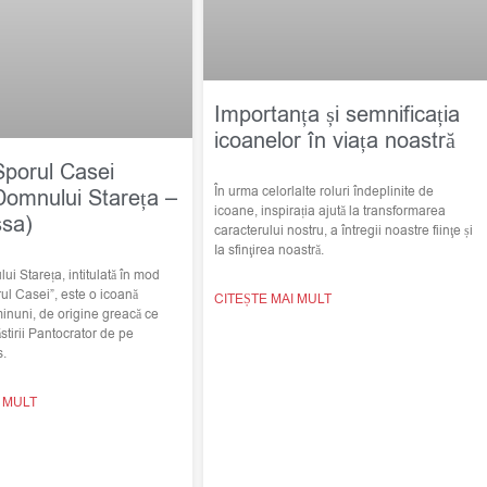
Importanța și semnificația
icoanelor în viața noastră
Sporul Casei
În urma celorlalte roluri îndeplinite de
Domnului Stareța –
icoane, inspirația ajută la transformarea
ssa)
caracterului nostru, a întregii noastre fiinţe și
Ia sfinţirea noastră.
i Stareța, intitulată în mod
ul Casei”, este o icoană
CITEȘTE MAI MULT
minuni, de origine greacă ce
stirii Pantocrator de pe
s.
I MULT