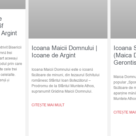
e
Sf
 Argint
Icoana Maicii Domnului |
Icoana 
trivit Bisericii
mnă trei
Icoane de Argint
(Maica 
art aceeași
Geronti
odul prin care
e cele trei
Icoana Maicii Domnului este o icoană
elelalte.
făcătoare de minuni, din tezaurul Schitului
Maica Domnulu
nță și
românesc Sfântul Ioan Botezătorul –
popular „Spor
Prodromu de la Sfântul Muntele Athos,
făcătoare de 
supranumit Grădina Maicii Domnului.
aparține mănă
Muntele Atho
CITEȘTE MAI MULT
CITEȘTE MA