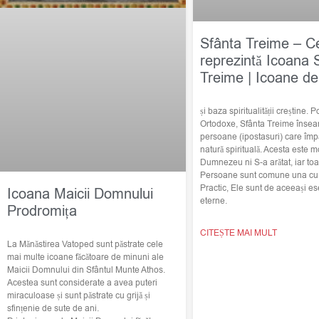
Sfânta Treime – C
reprezintă Icoana 
Treime | Icoane de
și baza spiritualității creștine. Po
Ortodoxe, Sfânta Treime însea
persoane (ipostasuri) care împ
natură spirituală. Acesta este m
Dumnezeu ni S-a arătat, iar toat
Persoane sunt comune una cu c
Practic, Ele sunt de aceeași ese
Icoana Maicii Domnului
eterne.
Prodromița
CITEȘTE MAI MULT
La Mănăstirea Vatoped sunt păstrate cele
mai multe icoane făcătoare de minuni ale
Maicii Domnului din Sfântul Munte Athos.
Acestea sunt considerate a avea puteri
miraculoase și sunt păstrate cu grijă și
sfințenie de sute de ani.