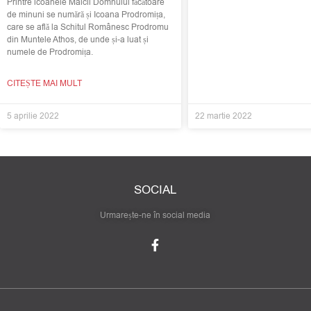
Printre icoanele Maicii Domnului făcătoare
de minuni se numără și Icoana Prodromița,
care se află la Schitul Românesc Prodromu
din Muntele Athos, de unde și-a luat și
numele de Prodromița.
CITEȘTE MAI MULT
5 aprilie 2022
22 martie 2022
SOCIAL
Urmarește-ne în social media