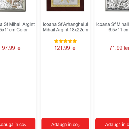
a Sf Mihail Argint
Icoana Sf Arhanghelul
Icoana Sf Mihail
.5x11cm Color
Mihail Argint 18x22cm
6.5×11 c
Evaluat la
97.99
lei
121.99
lei
71.99
lei
5.00
din 5
daugă în coș
Adaugă în coș
Adaugă în c