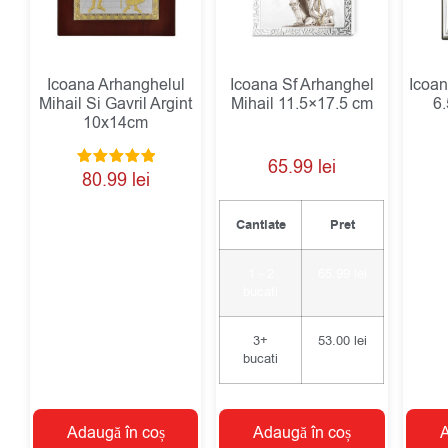
Icoana Arhanghelul
Icoana Sf Arhanghel
Icoan
Mihail Si Gavril Argint
Mihail 11.5×17.5 cm
6
10x14cm
65.99
lei
Evaluat la
80.99
lei
5.00
din 5
Cantiate
Pret
1 - 2
65.99
lei
bucati
3+
53.00
lei
bucati
Adaugă în coș
Adaugă în coș
A