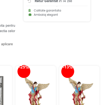
in 14 zile
Retur Garantat
Calitate garantata
Ambalaj elegant
vita pentru
ectia celor
 aplicare
-25%
-13%