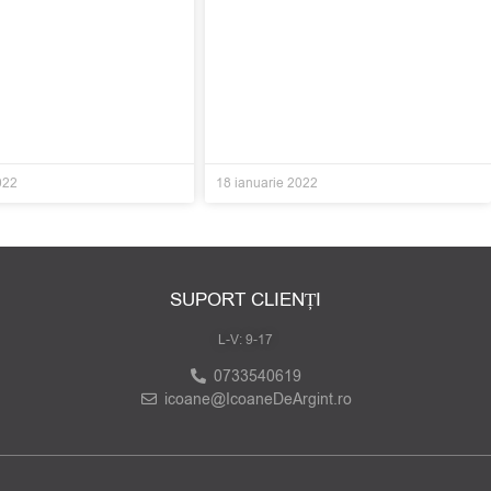
022
18 ianuarie 2022
SUPORT CLIENȚI
L-V: 9-17
0733540619
icoane@IcoaneDeArgint.ro