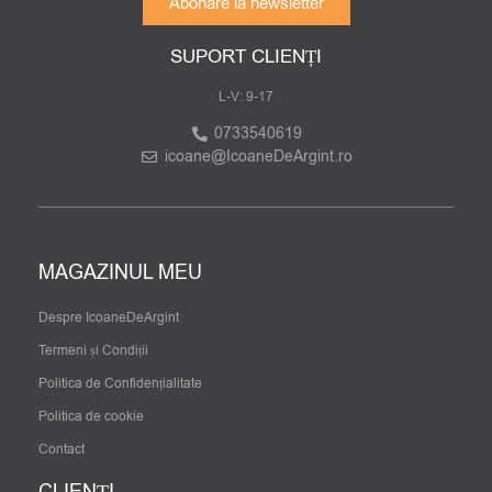
Abonare la newsletter
SUPORT CLIENȚI
L-V: 9-17
0733540619
icoane@IcoaneDeArgint.ro
MAGAZINUL MEU
Despre IcoaneDeArgint
Termeni și Condiții
Politica de Confidențialitate
Politica de cookie
Contact