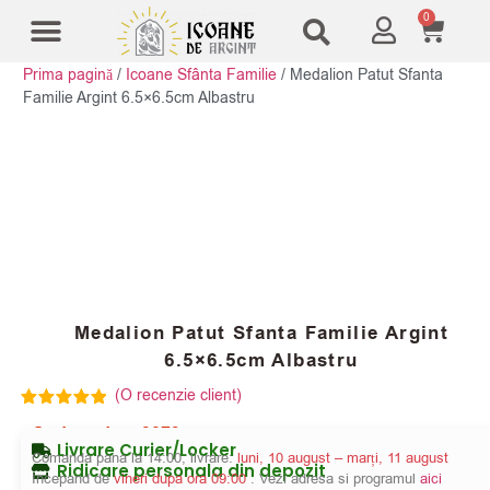
0
Prima pagină
/
Icoane Sfânta Familie
/
Medalion Patut Sfanta
Modele Icoane
Cruci și sfesnice
Familie Argint 6.5×6.5cm Albastru
Medalion Patut Sfanta Familie Argint
6.5×6.5cm Albastru
(O recenzie client)
Evaluat la
Cod produs:
3079
5.00
din 5
Livrare Curier/Locker
pe baza
Comanda pana la 14:00, livrare:
luni, 10 august – marți, 11 august
unei singure
Ridicare personala din depozit
Incepand de
vineri dupa ora 09:00
. Vezi adresa si programul
aici
evaluări