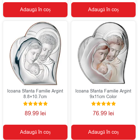
Adaugă în coș
Adaugă în coș
Icoana Sfanta Familie Argint
Icoana Sfanta Familie Argint
8.8×10.7cm
9x11cm Color
Evaluat la
Evaluat la
89.99
lei
76.99
lei
5.00
5.00
din 5
din 5
Adaugă în coș
Adaugă în coș