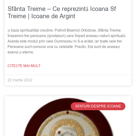
Sfânta Treime – Ce reprezintă Icoana Sf
Treime | Icoane de Argint
și baza spiritualității creștine. Potrivit Bisericii Ortodoxe, Sfânta Treime
înseamnă trei persoane (ipostasuri) care împart aceeași natură spirituală.
Acesta este modul prin care Dumnezeu ni S-a arătat, iar toate cele trei
Persoane sunt comune una cu celelalte. Practic, Ele sunt de aceeași
esență și eterne.
CITEȘTE MAI MULT
22 martie 2022
SFATURI DESPRE ICOANE