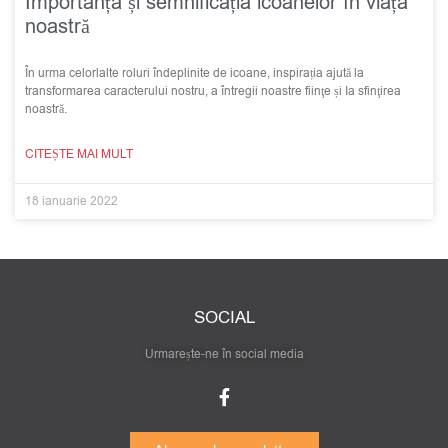
Importanța și semnificația icoanelor în viața
noastră
În urma celorlalte roluri îndeplinite de icoane, inspirația ajută la
transformarea caracterului nostru, a întregii noastre fiinţe și Ia sfinţirea
noastră.
CITEȘTE MAI MULT
18 ianuarie 2022
SOCIAL
Urmarește-ne în social media