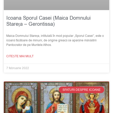
Icoana Sporul Casei (Maica Domnului
Stareța – Gerontissa)
Maica Domnului Stareța, intitulată în mod popular „Sporul Casei”, este o
icoană făcătoare de minuni, de origine greacă ce aparține mănăstirii
Pantocrator de pe Muntele Athos.
CITEȘTE MAI MULT
7 februarie 2022
SFATURI DESPRE ICOANE