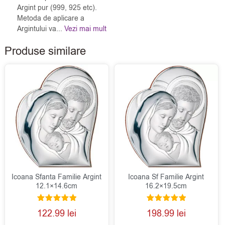
Argint pur (999, 925 etc).
Metoda de aplicare a
Argintului va...
Vezi mai mult
Produse similare
Icoana Sfanta Familie Argint
Icoana Sf Familie Argint
12.1×14.6cm
16.2×19.5cm
Evaluat la
Evaluat la
122.99
lei
198.99
lei
5.00
5.00
din 5
din 5