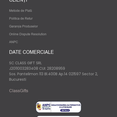
CLIENȚI
Metode de Plată
Politica de Retur
Garanția Produselor
Online Dispute Resolution
ANPC
DATE COMERCIALE
SC CLASS GIFT SRL
J2011003283408
CUI: 28208959
Sos. Pantelimon 113 Bl.400B Ap.14 021597 Sector 2,
Bucuresti
ClassGifts