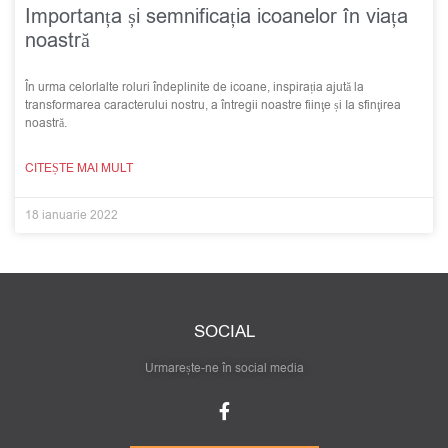
Importanța și semnificația icoanelor în viața
noastră
În urma celorlalte roluri îndeplinite de icoane, inspirația ajută la
transformarea caracterului nostru, a întregii noastre fiinţe și Ia sfinţirea
noastră.
CITEȘTE MAI MULT
18 ianuarie 2022
SOCIAL
Urmarește-ne în social media