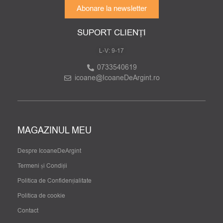
Abonare la newsletter
SUPORT CLIENȚI
L-V: 9-17
0733540619
icoane@IcoaneDeArgint.ro
MAGAZINUL MEU
Despre IcoaneDeArgint
Termeni și Condiții
Politica de Confidențialitate
Politica de cookie
Contact