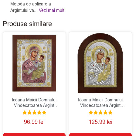
Metoda de aplicare a
Argintului va...
Vezi mai mult
Produse similare
Icoana Maicii Domnului
Icoana Maicii Domnului
Vindecatoarea Argint
Vindecatoarea Argint
10×12.5cm Color
15x21cm
Evaluat la
Evaluat la
96.99
lei
125.99
lei
5.00
5.00
din 5
din 5