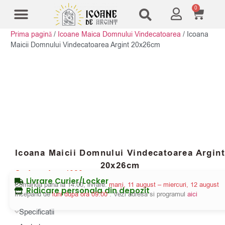
0
Prima pagină
/
Icoane Maica Domnului Vindecatoarea
/
Icoana
Modele Icoane
Cruci și sfesnice
Maicii Domnului Vindecatoarea Argint 20x26cm
Icoana Maicii Domnului Vindecatoarea Argin
20x26cm
Cod produs:
4080
Livrare Curier/Locker
Comanda pana la 14:00, livrare:
marți, 11 august – miercuri, 12 august
Ridicare personala din depozit
Incepand de
luni dupa ora 09:00
. Vezi adresa si programul
aici
Specificatii