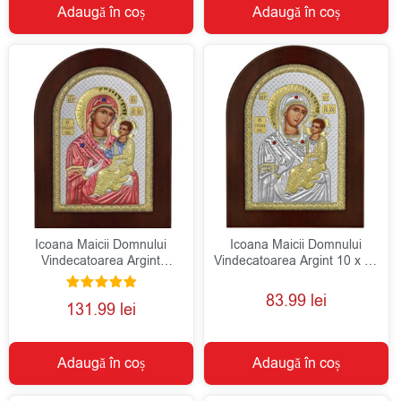
Adaugă în coș
Adaugă în coș
Icoana Maicii Domnului
Icoana Maicii Domnului
Vindecatoarea Argint
Vindecatoarea Argint 10 x 14
15x21cm Color
Cm Rama Maro
83.99
lei
Evaluat la
131.99
lei
5.00
din 5
Adaugă în coș
Adaugă în coș