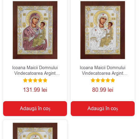
Icoana Maicii Domnului
Icoana Maicii Domnului
Vindecatoarea Argint
Vindecatoarea Argint
18x22cm Color
10×12.5cm
Evaluat la
Evaluat la
131.99
lei
80.99
lei
5.00
5.00
din 5
din 5
Adaugă în coș
Adaugă în coș