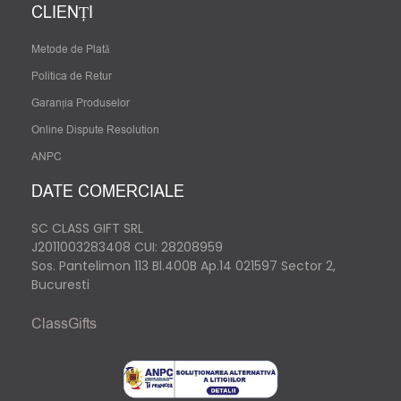
CLIENȚI
Metode de Plată
Politica de Retur
Garanția Produselor
Online Dispute Resolution
ANPC
DATE COMERCIALE
SC CLASS GIFT SRL
J2011003283408
CUI: 28208959
Sos. Pantelimon 113 Bl.400B Ap.14 021597 Sector 2,
Bucuresti
ClassGifts