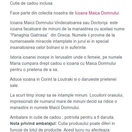
Cutie de cadou inclusa.
Face parte din colectia noastra de
Icoana Maica Domnului
.
Icoana Maicii Domnului Vindecatoarea sau Doctoriţa este
icoana facatoare de minuni de la manastirea cu acelasi nume
“Panaghia Giatrissa” din Grecia. Numele ii provine de la
numeroasele miracole intamplate in jurul ei in special
insanatosirea celor bolnavi si in suferinte.
Istoria icoanei incepe in Ierusalim unde o femeie, pe numele
Maria cumpara drept cadou o icoana cu Maica Domnului
pentru o prietena de a sa.
Aduce icoana in Corint la Loutraki si o daruieste prietenei
sale.
La scurt timp incep sa se intample minuni. Locuitorii orasului,
impresionati de numarul mare de minuni decid sa ridice o
manastire in numele Maicii Domnului.
Ambalare in cutie de cadou , potrivita pentru a fi daruita.
Nota privind ambalajul:
Cutia produsului poate diferi in
funcție de lotul de productie. Acest lucru nu afecteaza