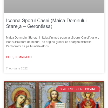
Icoana Sporul Casei (Maica Domnului
Stareța – Gerontissa)
Maica Domnului Stareța, intitulată în mod popular „Sporul Casei”, este o
icoană făcătoare de minuni, de origine greacă ce aparține mănăstirii
Pantocrator de pe Muntele Athos.
CITEȘTE MAI MULT
7 februarie 2022
SFATURI DESPRE ICOANE