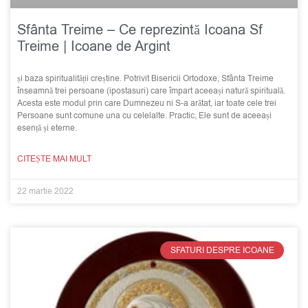
Sfânta Treime – Ce reprezintă Icoana Sf
Treime | Icoane de Argint
și baza spiritualității creștine. Potrivit Bisericii Ortodoxe, Sfânta Treime
înseamnă trei persoane (ipostasuri) care împart aceeași natură spirituală.
Acesta este modul prin care Dumnezeu ni S-a arătat, iar toate cele trei
Persoane sunt comune una cu celelalte. Practic, Ele sunt de aceeași
esență și eterne.
CITEȘTE MAI MULT
22 martie 2022
SFATURI DESPRE ICOANE