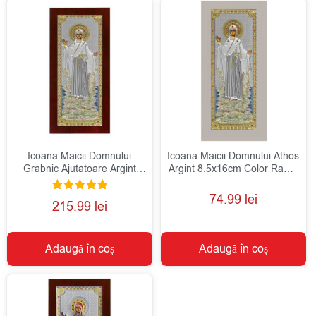
Icoana Maicii Domnului
Icoana Maicii Domnului Athos
Grabnic Ajutatoare Argint
Argint 8.5x16cm Color Rama
29.5x14cm
Alba
74.99
lei
Evaluat la
215.99
lei
5.00
din 5
Adaugă în coș
Adaugă în coș