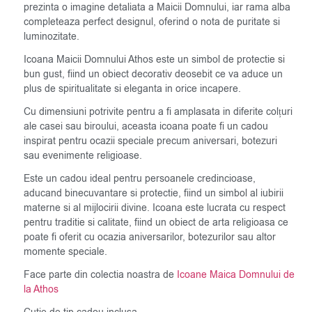
prezinta o imagine detaliata a Maicii Domnului, iar rama alba
completeaza perfect designul, oferind o nota de puritate si
luminozitate.
Icoana Maicii Domnului Athos este un simbol de protectie si
bun gust, fiind un obiect decorativ deosebit ce va aduce un
plus de spiritualitate si eleganta in orice incapere.
Cu dimensiuni potrivite pentru a fi amplasata in diferite colțuri
ale casei sau biroului, aceasta icoana poate fi un cadou
inspirat pentru ocazii speciale precum aniversari, botezuri
sau evenimente religioase.
Este un cadou ideal pentru persoanele credincioase,
aducand binecuvantare si protectie, fiind un simbol al iubirii
materne si al mijlocirii divine. Icoana este lucrata cu respect
pentru traditie si calitate, fiind un obiect de arta religioasa ce
poate fi oferit cu ocazia aniversarilor, botezurilor sau altor
momente speciale.
Face parte din colectia noastra de
Icoane Maica Domnului de
la Athos