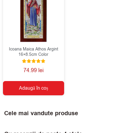
Icoana Maica Athos Argint
16×8.5cm Color
Evaluat la
74.99
lei
5.00
din 5
Adaugă în coș
Cele mai vandute produse