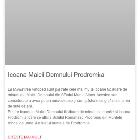
Icoana Maicii Domnului Prodromița
La Mănăstirea Vatoped sunt păstrate cele mai multe icoane făcătoare de
minuni ale Maicii Domnului din Sfântul Munte Athos. Acestea sunt
considerate a avea puteri miraculoase și sunt păstrate cu grijă și sfințenie
de sute de ani.
Printre icoanele Maicii Domnului făcătoare de minuni se numără și Icoana
Prodromița, care se află la Schitul Românesc Prodromu din Muntele
Athos, de unde și-a luat și numele de Prodromița.
CITEȘTE MAI MULT