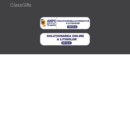
ClassGifts