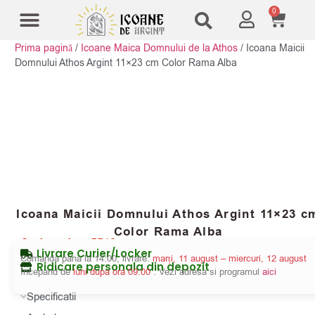
0
Prima pagină
/
Icoane Maica Domnului de la Athos
/
Icoana Maicii
Modele Icoane
Cruci și sfesnice
Domnului Athos Argint 11×23 cm Color Rama Alba
Icoana Maicii Domnului Athos Argint 11×23 c
Color Rama Alba
Cod produs:
5512
Livrare Curier/Locker
Comanda pana la 14:00, livrare:
marți, 11 august – miercuri, 12 august
Ridicare personala din depozit
Incepand de
luni dupa ora 09:00
. Vezi adresa si programul
aici
Specificatii