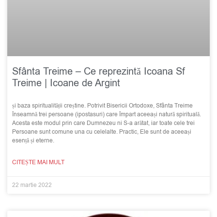
Sfânta Treime – Ce reprezintă Icoana Sf
Treime | Icoane de Argint
și baza spiritualității creștine. Potrivit Bisericii Ortodoxe, Sfânta Treime
înseamnă trei persoane (ipostasuri) care împart aceeași natură spirituală.
Acesta este modul prin care Dumnezeu ni S-a arătat, iar toate cele trei
Persoane sunt comune una cu celelalte. Practic, Ele sunt de aceeași
esență și eterne.
CITEȘTE MAI MULT
22 martie 2022