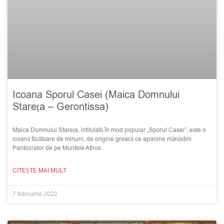
Icoana Sporul Casei (Maica Domnului
Stareța – Gerontissa)
Maica Domnului Stareța, intitulată în mod popular „Sporul Casei”, este o
icoană făcătoare de minuni, de origine greacă ce aparține mănăstirii
Pantocrator de pe Muntele Athos.
CITEȘTE MAI MULT
7 februarie 2022