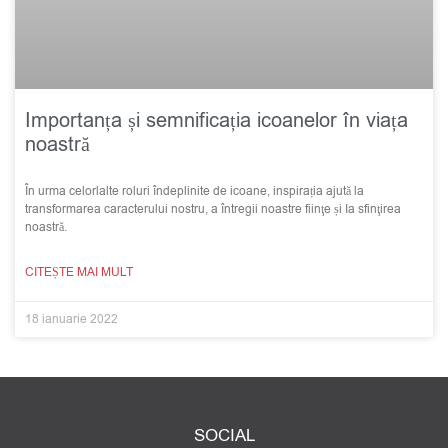
Importanța și semnificația icoanelor în viața
noastră
În urma celorlalte roluri îndeplinite de icoane, inspirația ajută la
transformarea caracterului nostru, a întregii noastre fiinţe și Ia sfinţirea
noastră.
CITEȘTE MAI MULT
18 ianuarie 2022
SOCIAL