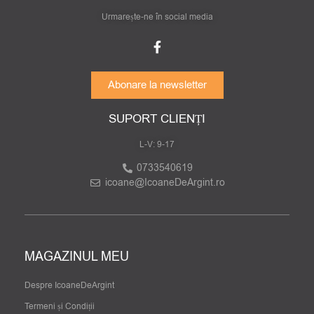
Urmarește-ne în social media
Abonare la newsletter
SUPORT CLIENȚI
L-V: 9-17
0733540619
icoane@IcoaneDeArgint.ro
MAGAZINUL MEU
Despre IcoaneDeArgint
Termeni și Condiții