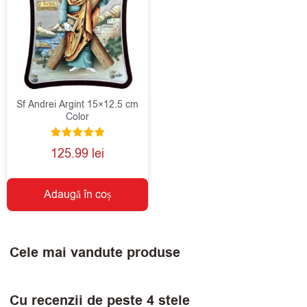
Sf Andrei Argint 15×12.5 cm
Color
Evaluat la
125.99
lei
5.00
din 5
Adaugă în coș
Cele mai vandute produse
Cu recenzii de peste 4 stele