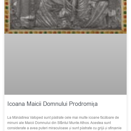
Icoana Maicii Domnului Prodromița
La Mănăstirea Vatoped sunt păstrate cele mai multe icoane făcătoare de
minuni ale Maicii Domnului din Sfântul Munte Athos. Acestea sunt
considerate a avea puteri miraculoase și sunt păstrate cu grijă și sfințenie