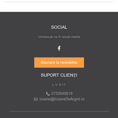
SOCIAL
Urmarește-ne în social media
Abonare la newsletter
SUPORT CLIENȚI
L-V: 9-17
0733540619
icoane@IcoaneDeArgint.ro