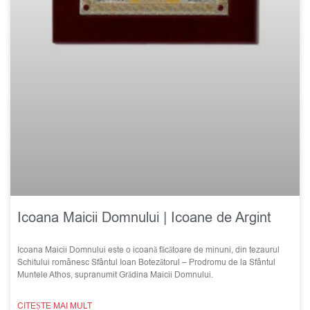
Icoana Maicii Domnului | Icoane de Argint
Icoana Maicii Domnului este o icoană făcătoare de minuni, din tezaurul
Schitului românesc Sfântul Ioan Botezătorul – Prodromu de la Sfântul
Muntele Athos, supranumit Grădina Maicii Domnului.
CITEȘTE MAI MULT