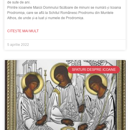
de sute de ani.
Printre icoanele Maicii Domnului făcătoare de minuni se numără și Icoana
Prodromița, care se află la Schitul Românesc Prodromu din Muntele
Athos, de unde și-a luat și numele de Prodromița.
CITEȘTE MAI MULT
5 aprilie 2022
SFATURI DESPRE ICOANE