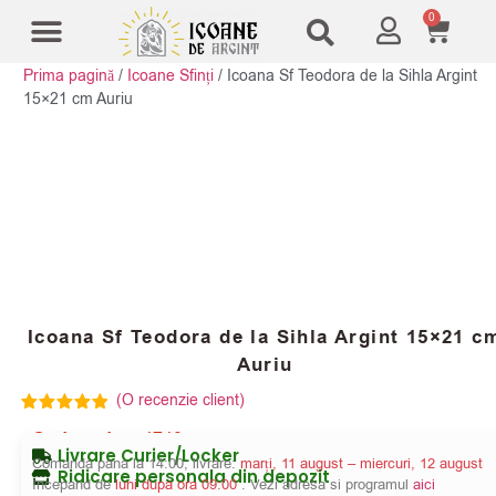
0
Prima pagină
/
Icoane Sfinți
/
Icoana Sf Teodora de la Sihla Argint
Modele Icoane
Cruci și sfesnice
15×21 cm Auriu
Icoana Sf Teodora de la Sihla Argint 15×21 c
Auriu
(O recenzie client)
Evaluat la
Cod produs:
4740
5.00
din 5
Livrare Curier/Locker
pe baza
Comanda pana la 14:00, livrare:
marți, 11 august – miercuri, 12 august
unei singure
Ridicare personala din depozit
Incepand de
luni dupa ora 09:00
. Vezi adresa si programul
aici
evaluări