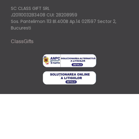
SC CLASS GIFT SRL
J2011003283408
CUI: 28208959
Sos. Pantelimon 113 Bl.400B Ap.14 021597 Sector 2,
Bucuresti
ClassGifts