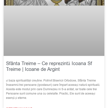
Sfânta Treime – Ce reprezintă Icoana Sf
Treime | Icoane de Argint
și baza spiritualității creștine. Potrivit Bisericii Ortodoxe, Sfânta Treime
înseamnă trei persoane (ipostasuri) care împart aceeași natură spirituală.
Acesta este modul prin care Dumnezeu ni S-a arătat, iar toate cele trei
Persoane sunt comune una cu celelalte. Practic, Ele sunt de aceeași
esență și eterne.