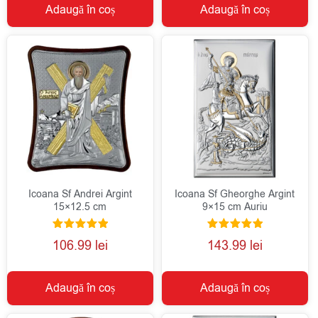
Adaugă în coș
Adaugă în coș
Icoana Sf Andrei Argint
Icoana Sf Gheorghe Argint
15×12.5 cm
9×15 cm Auriu
Evaluat la
Evaluat la
106.99
lei
143.99
lei
5.00
5.00
din 5
din 5
Adaugă în coș
Adaugă în coș