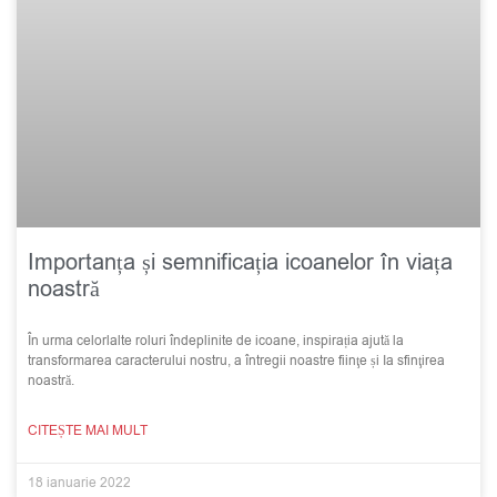
Importanța și semnificația icoanelor în viața
noastră
În urma celorlalte roluri îndeplinite de icoane, inspirația ajută la
transformarea caracterului nostru, a întregii noastre fiinţe și Ia sfinţirea
noastră.
CITEȘTE MAI MULT
18 ianuarie 2022