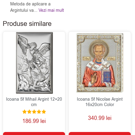
Metoda de aplicare a
Argintului va...
Vezi mai mult
Produse similare
Icoana Sf Mihail Argint 12×20
Icoana Sf Nicolae Argint
cm
16x20cm Color
340.99
lei
Evaluat la
186.99
lei
5.00
din 5