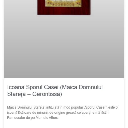
Icoana Sporul Casei (Maica Domnului
Stareța – Gerontissa)
Maica Domnului Stareța, intitulată în mod popular „Sporul Casei”, este o
icoană făcătoare de minuni, de origine greacă ce aparține mănăstirii
Pantocrator de pe Muntele Athos.