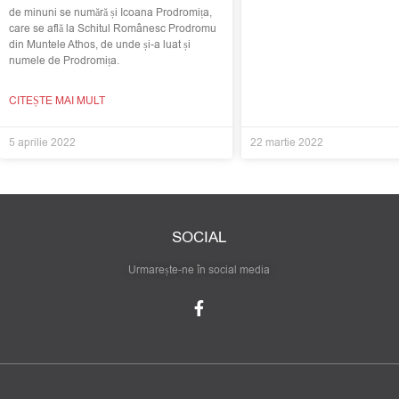
de minuni se numără și Icoana Prodromița,
care se află la Schitul Românesc Prodromu
din Muntele Athos, de unde și-a luat și
numele de Prodromița.
CITEȘTE MAI MULT
5 aprilie 2022
22 martie 2022
SOCIAL
Urmarește-ne în social media