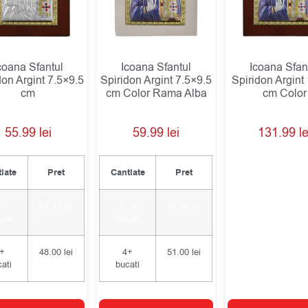
coana Sfantul
Icoana Sfantul
Icoana Sfan
don Argint 7.5×9.5
Spiridon Argint 7.5×9.5
Spiridon Argint
cm
cm Color Rama Alba
cm Color
55.99
lei
59.99
lei
131.99
le
iate
Pret
Cantiate
Pret
- 3
55.99
lei
1 - 3
59.99
lei
ati
bucati
+
48.00
lei
4+
51.00
lei
ati
bucati