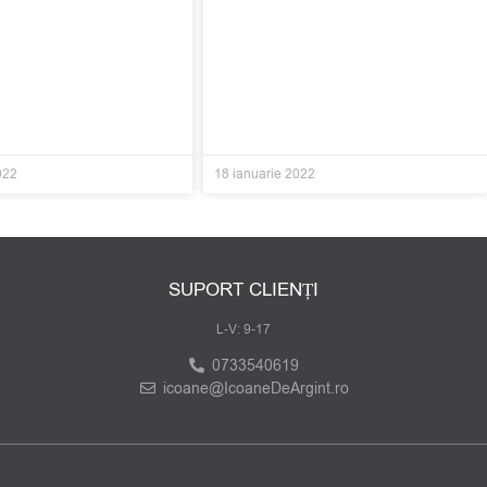
022
18 ianuarie 2022
SUPORT CLIENȚI
L-V: 9-17
0733540619
icoane@IcoaneDeArgint.ro