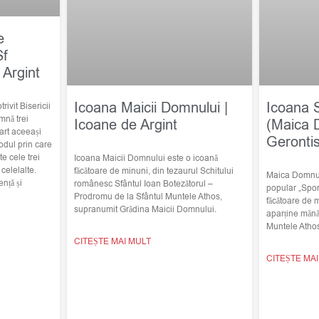
e
Sf
 Argint
Icoana Maicii Domnului |
Icoana 
trivit Bisericii
mnă trei
Icoane de Argint
(Maica 
art aceeași
Geronti
odul prin care
e cele trei
Icoana Maicii Domnului este o icoană
elelalte.
făcătoare de minuni, din tezaurul Schitului
Maica Domnulu
nță și
românesc Sfântul Ioan Botezătorul –
popular „Spor
Prodromu de la Sfântul Muntele Athos,
făcătoare de 
supranumit Grădina Maicii Domnului.
aparține mănă
Muntele Atho
CITEȘTE MAI MULT
CITEȘTE MA