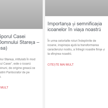
Importanța și semnificația
icoanelor în viața noastră
Sporul Casei
În urma celorlalte roluri îndeplinite de
Domnului Stareța –
icoane, inspirația ajută la transformarea
ssa)
caracterului nostru, a întregii noastre fiinţe și
Ia sfinţirea noastră.
i Stareța, intitulată în mod
ul Casei”, este o icoană
CITEȘTE MAI MULT
minuni, de origine greacă ce
stirii Pantocrator de pe
s.
I MULT