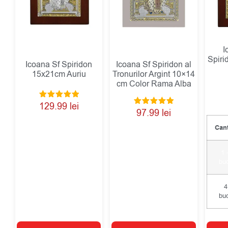
I
Spiri
Icoana Sf Spiridon
Icoana Sf Spiridon al
15x21cm Auriu
Tronurilor Argint 10×14
cm Color Rama Alba
Evaluat la
129.99
lei
Evaluat la
5.00
97.99
lei
5.00
din 5
din 5
Cant
1 
buc
4
buc