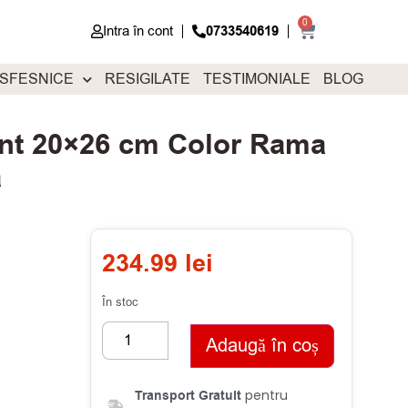
0
Intra în cont
0733540619
 SFESNICE
RESIGILATE
TESTIMONIALE
BLOG
int 20×26 cm Color Rama
a
234.99
lei
În stoc
Adaugă în coș
pentru
Transport Gratuit