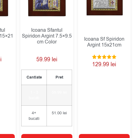
tul
Icoana Sfantul
 15×21
Spiridon Argint 7.5×9.5
Icoana Sf Spiridon
cm Color
Argint 15x21cm
i
59.99
lei
Evaluat la
129.99
lei
5.00
din 5
Cantiate
Pret
1 - 3
59.99
lei
bucati
4+
51.00
lei
bucati