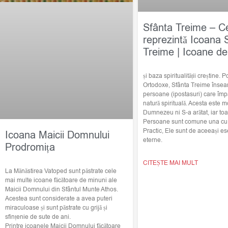
Sfânta Treime – C
reprezintă Icoana 
Treime | Icoane de
și baza spiritualității creștine. Po
Ortodoxe, Sfânta Treime însea
persoane (ipostasuri) care împ
natură spirituală. Acesta este m
Dumnezeu ni S-a arătat, iar toat
Persoane sunt comune una cu c
Practic, Ele sunt de aceeași ese
Icoana Maicii Domnului
eterne.
Prodromița
CITEȘTE MAI MULT
La Mănăstirea Vatoped sunt păstrate cele
mai multe icoane făcătoare de minuni ale
Maicii Domnului din Sfântul Munte Athos.
Acestea sunt considerate a avea puteri
miraculoase și sunt păstrate cu grijă și
sfințenie de sute de ani.
Printre icoanele Maicii Domnului făcătoare