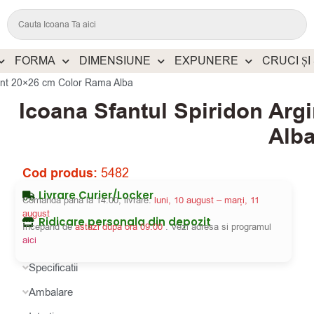
FORMA
DIMENSIUNE
EXPUNERE
CRUCI ȘI
gint 20×26 cm Color Rama Alba
Icoana Sfantul Spiridon Arg
Alb
Cod produs:
5482
Livrare Curier/Locker
Comanda pana la 14:00, livrare:
luni, 10 august – marți, 11
august
Ridicare personala din depozit
Incepand de
astazi dupa ora 09:00
. Vezi adresa si programul
aici
Specificatii
Ambalare