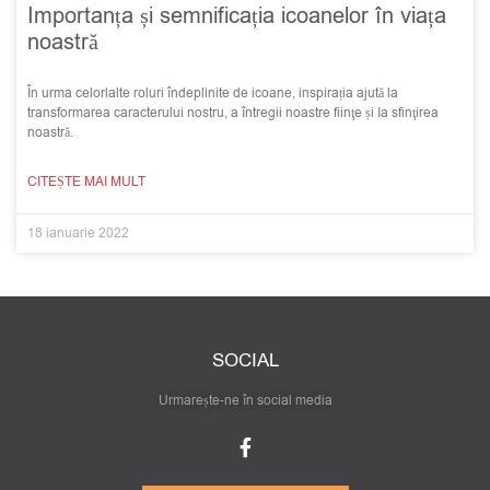
Importanța și semnificația icoanelor în viața
noastră
În urma celorlalte roluri îndeplinite de icoane, inspirația ajută la
transformarea caracterului nostru, a întregii noastre fiinţe și Ia sfinţirea
noastră.
CITEȘTE MAI MULT
18 ianuarie 2022
SOCIAL
Urmarește-ne în social media