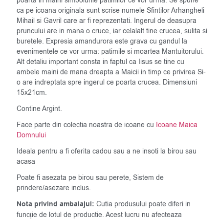
poarta in maini simbolurile patimilor ce vor urma. Se spune
ca pe icoana originala sunt scrise numele Sfintilor Arhangheli
Mihail si Gavril care ar fi reprezentati. Ingerul de deasupra
pruncului are in mana o cruce, iar celalalt tine crucea, sulita si
buretele. Expresia amandurora este grava cu gandul la
evenimentele ce vor urma: patimile si moartea Mantuitorului.
Alt detaliu important consta in faptul ca Iisus se tine cu
ambele maini de mana dreapta a Maicii in timp ce privirea Si-
o are indreptata spre ingerul ce poarta crucea. Dimensiuni
15x21cm.
Contine Argint.
Face parte din colectia noastra de icoane cu
Icoane Maica
Domnului
Ideala pentru a fi oferita cadou sau a ne insoti la birou sau
acasa
Poate fi asezata pe birou sau perete, Sistem de
prindere/asezare inclus.
Nota privind ambalajul:
Cutia produsului poate diferi in
funcție de lotul de productie. Acest lucru nu afecteaza