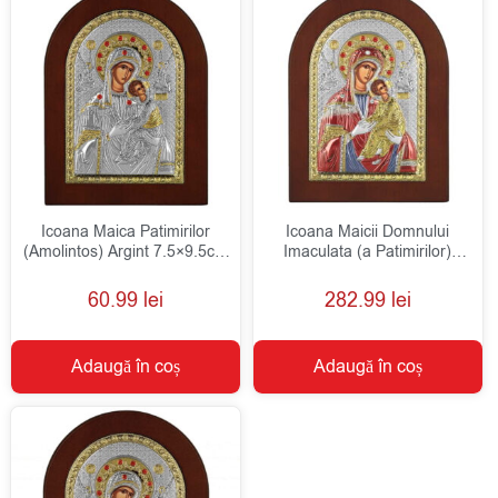
Icoana Maica Patimirilor
Icoana Maicii Domnului
(Amolintos) Argint 7.5×9.5cm
Imaculata (a Patimirilor)
Auriu
Argint 20×26 cm Color
60.99
lei
282.99
lei
Adaugă în coș
Adaugă în coș