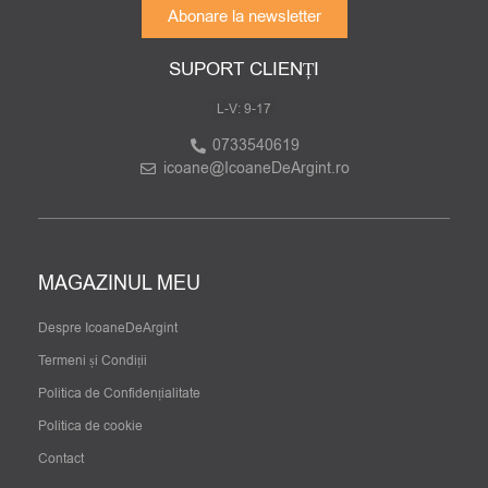
Abonare la newsletter
SUPORT CLIENȚI
L-V: 9-17
0733540619
icoane@IcoaneDeArgint.ro
MAGAZINUL MEU
Despre IcoaneDeArgint
Termeni și Condiții
Politica de Confidențialitate
Politica de cookie
Contact