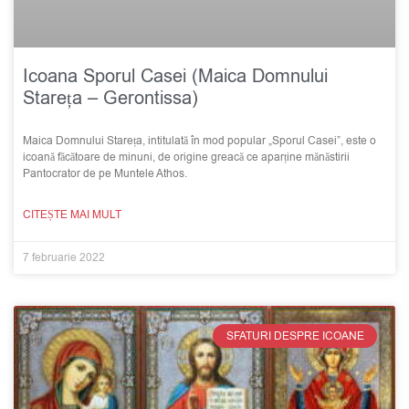
Icoana Sporul Casei (Maica Domnului
Stareța – Gerontissa)
Maica Domnului Stareța, intitulată în mod popular „Sporul Casei”, este o
icoană făcătoare de minuni, de origine greacă ce aparține mănăstirii
Pantocrator de pe Muntele Athos.
CITEȘTE MAI MULT
7 februarie 2022
SFATURI DESPRE ICOANE