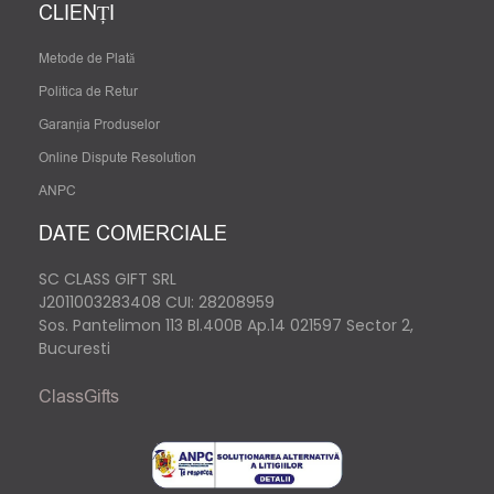
CLIENȚI
Metode de Plată
Politica de Retur
Garanția Produselor
Online Dispute Resolution
ANPC
DATE COMERCIALE
SC CLASS GIFT SRL
J2011003283408
CUI: 28208959
Sos. Pantelimon 113 Bl.400B Ap.14 021597 Sector 2,
Bucuresti
ClassGifts