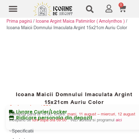
0
Prima pagină
/
Icoane Argint Maica Patimirilor ( Amolynthos )
/
Modele Icoane
Cruci și sfesnice
Icoana Maicii Domnului Imaculata Argint 15x21cm Auriu Color
Icoana Maicii Domnului Imaculata Argint
15x21cm Auriu Color
Cod produs:
1552
Livrare Curier/Locker
Comanda pana la 14:00, livrare:
marți, 11 august – miercuri, 12 august
Ridicare personala din depozit
Incepand de
luni dupa ora 09:00
. Vezi adresa si programul
aici
Specificatii