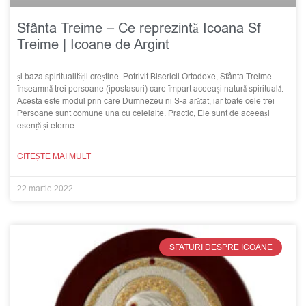
Sfânta Treime – Ce reprezintă Icoana Sf
Treime | Icoane de Argint
și baza spiritualității creștine. Potrivit Bisericii Ortodoxe, Sfânta Treime
înseamnă trei persoane (ipostasuri) care împart aceeași natură spirituală.
Acesta este modul prin care Dumnezeu ni S-a arătat, iar toate cele trei
Persoane sunt comune una cu celelalte. Practic, Ele sunt de aceeași
esență și eterne.
CITEȘTE MAI MULT
22 martie 2022
SFATURI DESPRE ICOANE