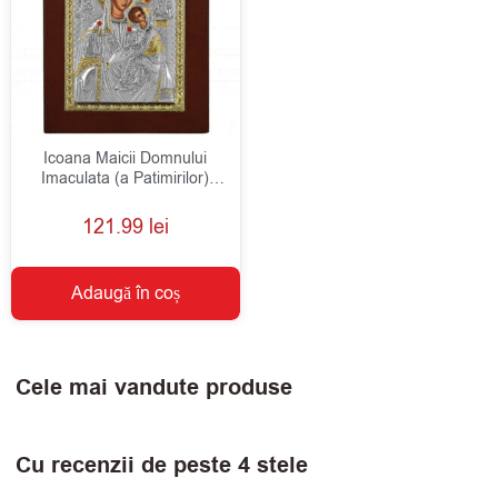
Icoana Maicii Domnului
Imaculata (a Patimirilor)
Argint 15x21cm Auriu
121.99
lei
Adaugă în coș
Cele mai vandute produse
Cu recenzii de peste 4 stele