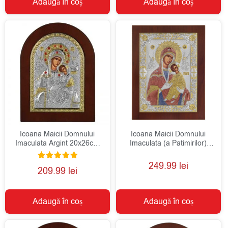
Adaugă în coș
Adaugă în coș
Icoana Maicii Domnului
Icoana Maicii Domnului
Imaculata Argint 20x26cm
Imaculata (a Patimirilor)
Auriu
Argint 20x26cm Color
249.99
lei
Evaluat la
209.99
lei
5.00
din 5
Adaugă în coș
Adaugă în coș