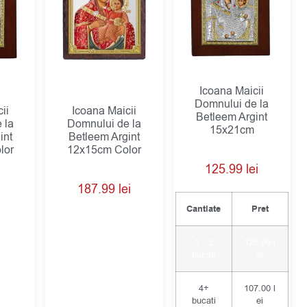
Icoana Maicii
Domnului de la
ii
Icoana Maicii
Betleem Argint
 la
Domnului de la
15x21cm
int
Betleem Argint
lor
12x15cm Color
125.99
lei
187.99
lei
Cantiate
Pret
1 - 3
125.99
l
bucati
ei
4+
107.00
l
bucati
ei