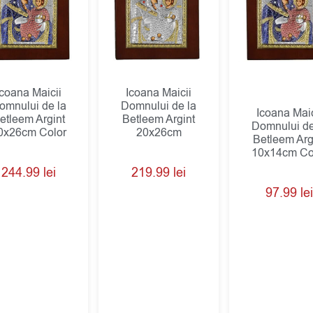
Icoana Maicii
Icoana Maicii
omnului de la
Domnului de la
Icoana Maic
etleem Argint
Betleem Argint
Domnului de
0x26cm Color
20x26cm
Betleem Arg
10x14cm Co
244.99
lei
219.99
lei
97.99
lei