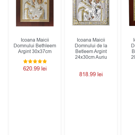
Icoana Maicii
Icoana Maicii
Domnului Bethleem
Domnului de la
D
Argint 30x37cm
Betleem Argint
B
24x30cm Auriu
2
Evaluat la
620.99
lei
5.00
818.99
lei
din 5