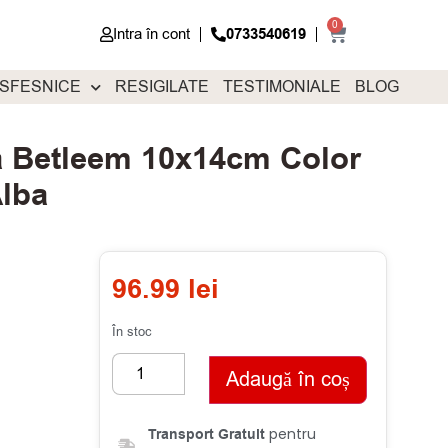
0
Intra în cont
0733540619
 SFESNICE
RESIGILATE
TESTIMONIALE
BLOG
a Betleem 10x14cm Color
lba
96.99
lei
În stoc
Adaugă în coș
pentru
Transport Gratuit