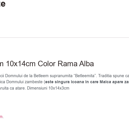
te
eem 10x14cm Color Rama Alba
cii Domnului de la Betleem supranumita “Betleemita”. Traditia spune ca 
Maica Domnului zambeste (
este singura icoana in care Maica apare z
daruita ca atare. Dimensiuni 10x14x3cm
em
.