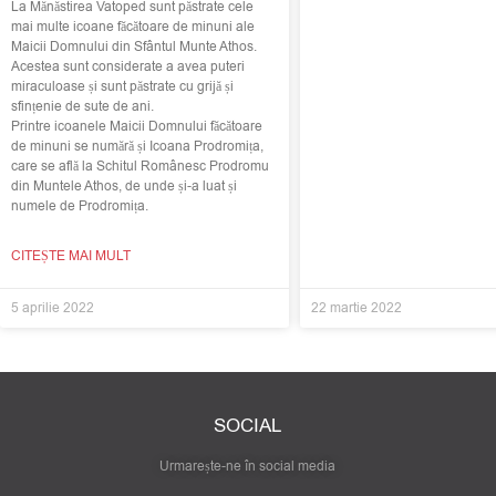
La Mănăstirea Vatoped sunt păstrate cele
mai multe icoane făcătoare de minuni ale
Maicii Domnului din Sfântul Munte Athos.
Acestea sunt considerate a avea puteri
miraculoase și sunt păstrate cu grijă și
sfințenie de sute de ani.
Printre icoanele Maicii Domnului făcătoare
de minuni se numără și Icoana Prodromița,
care se află la Schitul Românesc Prodromu
din Muntele Athos, de unde și-a luat și
numele de Prodromița.
CITEȘTE MAI MULT
5 aprilie 2022
22 martie 2022
SOCIAL
Urmarește-ne în social media