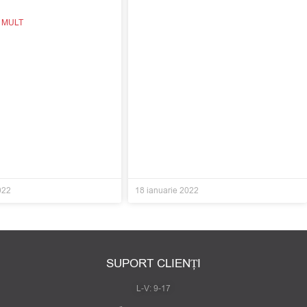
I MULT
022
18 ianuarie 2022
SUPORT CLIENȚI
L-V: 9-17