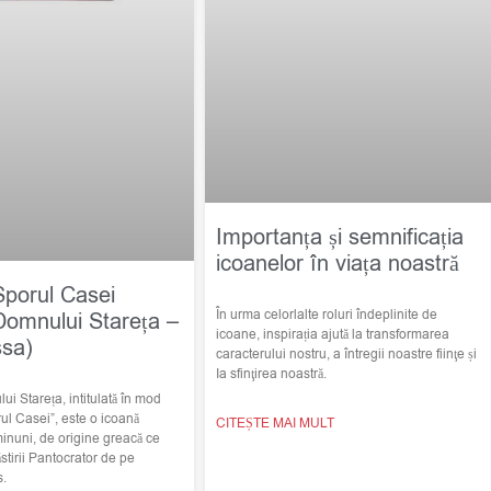
Importanța și semnificația
icoanelor în viața noastră
Sporul Casei
În urma celorlalte roluri îndeplinite de
Domnului Stareța –
icoane, inspirația ajută la transformarea
ssa)
caracterului nostru, a întregii noastre fiinţe și
Ia sfinţirea noastră.
i Stareța, intitulată în mod
ul Casei”, este o icoană
CITEȘTE MAI MULT
minuni, de origine greacă ce
stirii Pantocrator de pe
s.