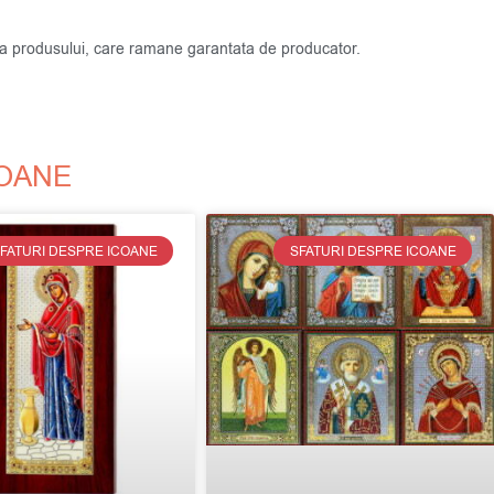
atea produsului, care ramane garantata de producator.
COANE
FATURI DESPRE ICOANE
SFATURI DESPRE ICOANE