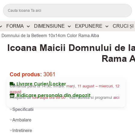
FORMA
DIMENSIUNE
EXPUNERE
CRUCI ȘI
ii Domnului de la Betleem 10x14cm Color Rama Alba
Icoana Maicii Domnului de l
Rama A
Cod produs:
3061
Livrare Curier/Locker
Comanda pana la 14:00, livrare:
marți, 11 august – miercuri, 12
august
Ridicare personala din depozit
Incepand de
luni dupa ora 09:00
. Vezi adresa si programul
aici
Specificatii
Ambalare
Intretinere