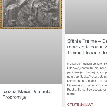
Sfânta Treime – C
reprezintă Icoana 
Treime | Icoane de
și baza spiritualității creștine. Po
Ortodoxe, Sfânta Treime însea
persoane (ipostasuri) care împ
natură spirituală. Acesta este m
Dumnezeu ni S-a arătat, iar toat
Persoane sunt comune una cu c
Practic, Ele sunt de aceeași ese
Icoana Maicii Domnului
eterne.
Prodromița
CITEȘTE MAI MULT