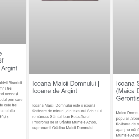
e
Sf
 Argint
Icoana Maicii Domnului |
Icoana 
trivit Bisericii
mnă trei
Icoane de Argint
(Maica 
art aceeași
Geronti
odul prin care
e cele trei
Icoana Maicii Domnului este o icoană
elelalte.
făcătoare de minuni, din tezaurul Schitului
Maica Domnulu
nță și
românesc Sfântul Ioan Botezătorul –
popular „Spor
Prodromu de la Sfântul Muntele Athos,
făcătoare de 
supranumit Grădina Maicii Domnului.
aparține mănă
Muntele Atho