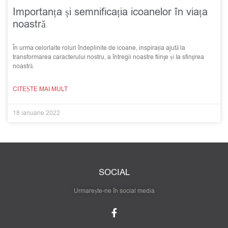
Importanța și semnificația icoanelor în viața
noastră
În urma celorlalte roluri îndeplinite de icoane, inspirația ajută la
transformarea caracterului nostru, a întregii noastre fiinţe și Ia sfinţirea
noastră.
CITEȘTE MAI MULT
18 ianuarie 2022
SOCIAL
Urmarește-ne în social media