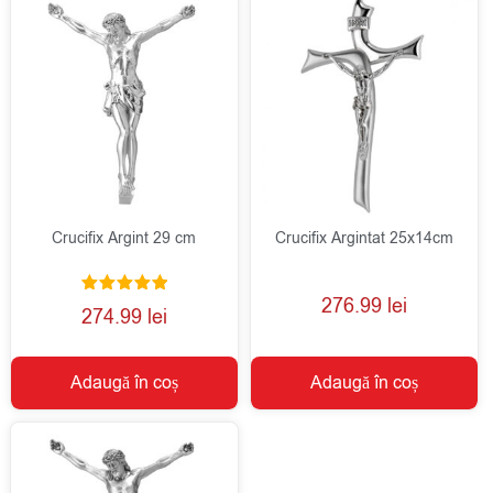
Crucifix Argint 29 cm
Crucifix Argintat 25x14cm
276.99
lei
Evaluat la
274.99
lei
5.00
din 5
Adaugă în coș
Adaugă în coș