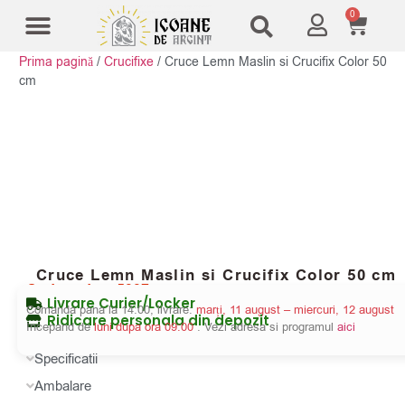
0
Prima pagină
/
Crucifixe
/
Cruce Lemn Maslin si Crucifix Color 50
Modele Icoane
Cruci și sfesnice
cm
Cruce Lemn Maslin si Crucifix Color 50 cm
Cod produs:
5887
Livrare Curier/Locker
Comanda pana la 14:00, livrare:
marți, 11 august – miercuri, 12 august
Ridicare personala din depozit
Incepand de
luni dupa ora 09:00
. Vezi adresa si programul
aici
Specificatii
Ambalare