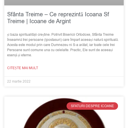
Sfânta Treime – Ce reprezintă Icoana Sf
Treime | Icoane de Argint
și baza spiritualității creștine. Potrivit Bisericii Ortodoxe, Sfânta Treime
înseamnă trei persoane (ipostasuri) care împart aceeași natură spirituală.
Acesta este modul prin care Dumnezeu ni S-a arătat, iar toate cele trei
Persoane sunt comune una cu celelalte. Practic, Ele sunt de aceeași
esență și eterne.
CITEȘTE MAI MULT
22 martie 2022
SFATURI DESPRE ICOANE