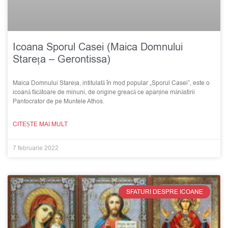
Icoana Sporul Casei (Maica Domnului
Stareța – Gerontissa)
Maica Domnului Stareța, intitulată în mod popular „Sporul Casei”, este o
icoană făcătoare de minuni, de origine greacă ce aparține mănăstirii
Pantocrator de pe Muntele Athos.
CITEȘTE MAI MULT
7 februarie 2022
SFATURI DESPRE ICOANE