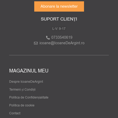
Abonare la newsletter
SUPORT CLIENȚI
L-V: 9-17
0733540619
icoane@IcoaneDeArgint.ro
MAGAZINUL MEU
Despre IcoaneDeArgint
Termeni și Condiții
Politica de Confidențialitate
Politica de cookie
Contact