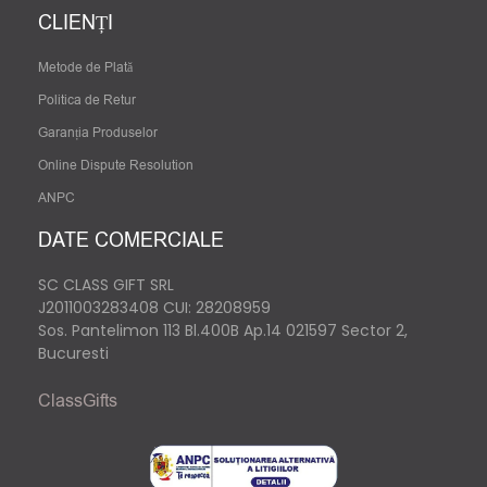
CLIENȚI
Metode de Plată
Politica de Retur
Garanția Produselor
Online Dispute Resolution
ANPC
DATE COMERCIALE
SC CLASS GIFT SRL
J2011003283408
CUI: 28208959
Sos. Pantelimon 113 Bl.400B Ap.14 021597 Sector 2,
Bucuresti
ClassGifts