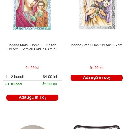
Icoana Maicii Domnului Kazan
Icoana Sfantul Iosif 11.5×17.5 cm
11.5×17.5cm cu Foita de Argint
64.99
lei
64.99
lei
1 - 2
bucati
64.99
lei
Adaugă în coș
3+ bucati
52.00
lei
Adaugă în coș