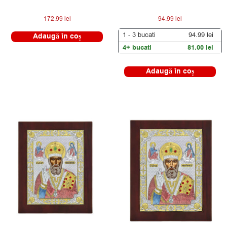
172.99
lei
94.99
lei
1 - 3
bucati
94.99
lei
Adaugă în coș
4+ bucati
81.00
lei
Adaugă în coș