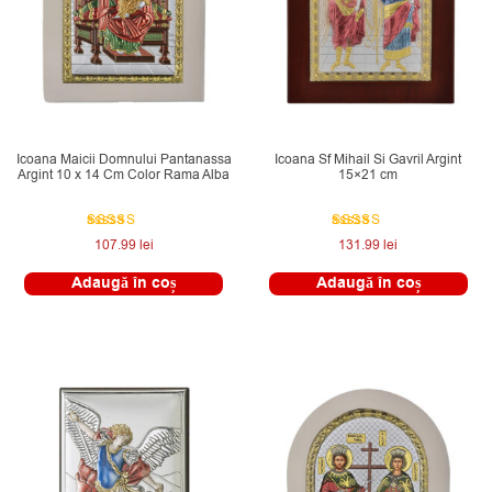
Icoana Maicii Domnului Pantanassa
Icoana Sf Mihail Si Gavril Argint
Argint 10 x 14 Cm Color Rama Alba
15×21 cm
Evaluat la
Evaluat la
107.99
lei
131.99
lei
5.00
5.00
din 5
din 5
Adaugă în coș
Adaugă în coș