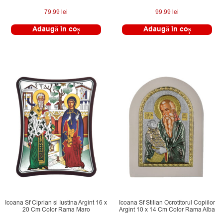
79.99
lei
99.99
lei
Adaugă în coș
Adaugă în coș
Icoana Sf Ciprian si Iustina Argint 16 x
Icoana Sf Stilian Ocrotitorul Copiilor
20 Cm Color Rama Maro
Argint 10 x 14 Cm Color Rama Alba