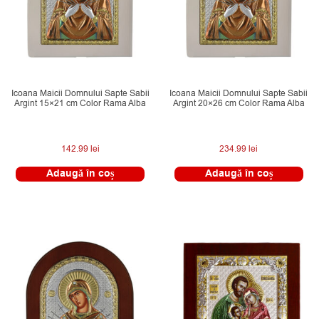
Icoana Maicii Domnului Sapte Sabii
Icoana Maicii Domnului Sapte Sabii
Argint 15×21 cm Color Rama Alba
Argint 20×26 cm Color Rama Alba
142.99
lei
234.99
lei
Adaugă în coș
Adaugă în coș