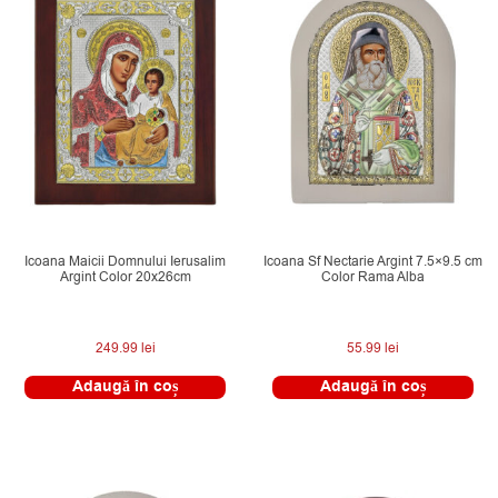
Icoana Maicii Domnului Ierusalim
Icoana Sf Nectarie Argint 7.5×9.5 cm
Argint Color 20x26cm
Color Rama Alba
249.99
lei
55.99
lei
Adaugă în coș
Adaugă în coș