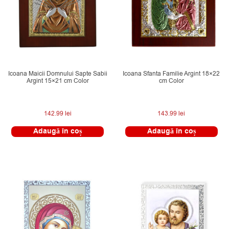
Icoana Maicii Domnului Sapte Sabii
Icoana Sfanta Familie Argint 18×22
Argint 15×21 cm Color
cm Color
142.99
lei
143.99
lei
Adaugă în coș
Adaugă în coș