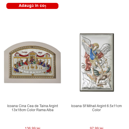
Adaugă în coș
Icoana Cina Cea de Taina Argint
Icoana Sf Mihail Argint 6.5x11cm
13x18cm Color Rama Alba
Color
136.99
lei
97.99
lei