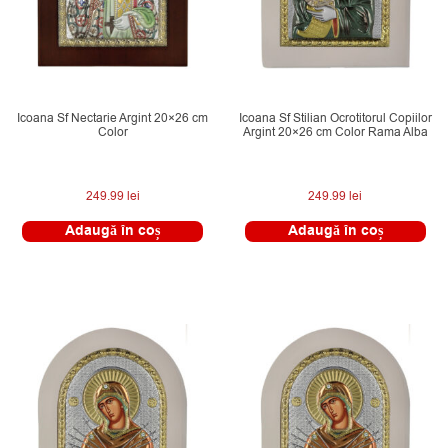
Icoana Sf Nectarie Argint 20×26 cm
Icoana Sf Stilian Ocrotitorul Copiilor
Color
Argint 20×26 cm Color Rama Alba
249.99
lei
249.99
lei
Adaugă în coș
Adaugă în coș