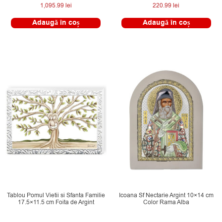
Evaluat la
1,095.99
lei
220.99
lei
5.00
din 5
Adaugă în coș
Adaugă în coș
Tablou Pomul Vietii si Sfanta Familie
Icoana Sf Nectarie Argint 10×14 cm
17.5×11.5 cm Foita de Argint
Color Rama Alba