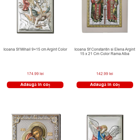
Icoana Sf Mihail 9×15 cm Argint Color
Icoana Sf Constantin si Elena Argint
15 x 21 Cm Color Rama Alba
174.99
lei
142.99
lei
Adaugă în coș
Adaugă în coș