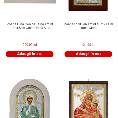
Icoana Cina Cea de Taina Argint
Icoana Sf Stilian Argint 15 x 21 Cm
19×24.5cm Color Rama Alba
Rama Maro
220.99
lei
121.99
lei
Adaugă în coș
Adaugă în coș