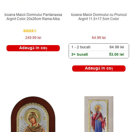
Icoana Maicii Domnului Pantanassa
Icoana Maicii Domnului cu Pruncul
Argint Color 20x26cm Rama Alba
Argint 11.5×17.5cm Color
Evaluat la
249.99
lei
64.99
lei
5.00
din 5
1 - 2
bucati
64.99
lei
Adaugă în coș
3+ bucati
53.00
lei
Adaugă în coș