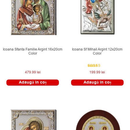
Icoana Sfanta Familie Argint 16x20cm
Icoana Sf Mihail Argint 12x20cm
Color
Color
Evaluat la
479.99
lei
199.99
lei
5.00
din 5
Adaugă în coș
Adaugă în coș