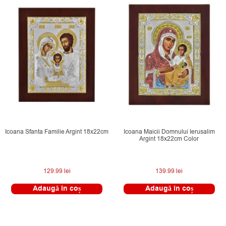
Icoana Sfanta Familie Argint 18x22cm
Icoana Maicii Domnului Ierusalim
Argint 18x22cm Color
129.99
lei
139.99
lei
Adaugă în coș
Adaugă în coș