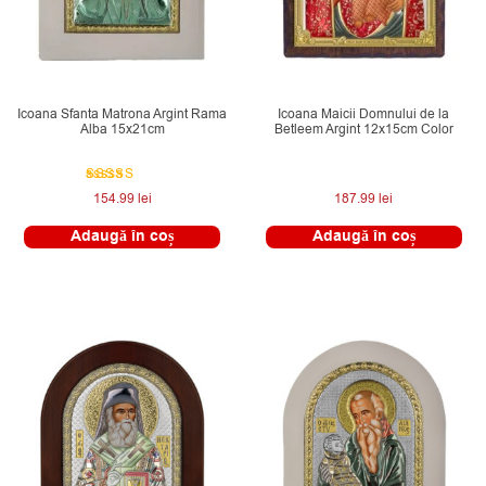
Icoana Sfanta Matrona Argint Rama
Icoana Maicii Domnului de la
Alba 15x21cm
Betleem Argint 12x15cm Color
Evaluat la
154.99
lei
187.99
lei
5.00
din 5
Adaugă în coș
Adaugă în coș