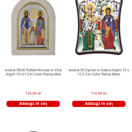
Icoana Sfintii Rafael Nicolae si Irina
Icoana Sf Ciprian si Iustina Argint 15 x
Argint 15×21 Cm Color Rama Alba
12.5 Cm Color Rama Maro
126.99
lei
114.99
lei
Adaugă în coș
Adaugă în coș