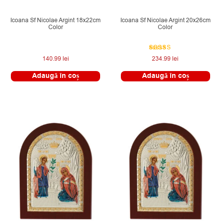
Icoana Sf Nicolae Argint 18x22cm
Icoana Sf Nicolae Argint 20x26cm
Color
Color
Evaluat la
140.99
lei
234.99
lei
5.00
din 5
Adaugă în coș
Adaugă în coș