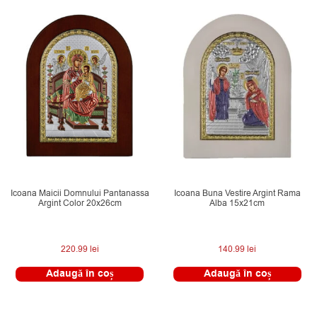
Icoana Maicii Domnului Pantanassa
Icoana Buna Vestire Argint Rama
Argint Color 20x26cm
Alba 15x21cm
220.99
lei
140.99
lei
Adaugă în coș
Adaugă în coș