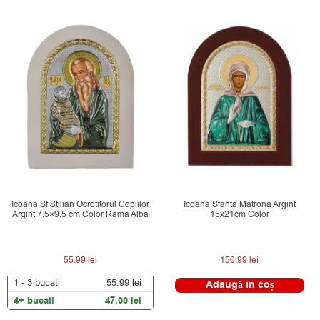
Icoana Sf Stilian Ocrotitorul Copiilor
Icoana Sfanta Matrona Argint
Argint 7.5×9.5 cm Color Rama Alba
15x21cm Color
55.99
lei
156.99
lei
1 - 3
bucati
55.99
lei
Adaugă în coș
4+ bucati
47.00
lei