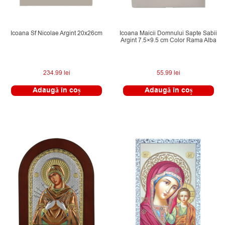
Icoana Sf Nicolae Argint 20x26cm
Icoana Maicii Domnului Sapte Sabii
Argint 7.5×9.5 cm Color Rama Alba
234.99
lei
55.99
lei
Adaugă în coș
Adaugă în coș