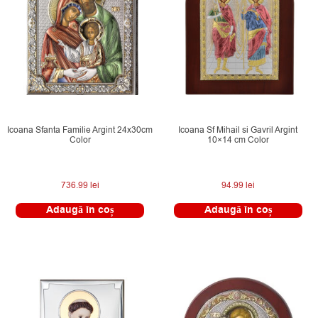
Icoana Sfanta Familie Argint 24x30cm
Icoana Sf Mihail si Gavril Argint
Color
10×14 cm Color
736.99
lei
94.99
lei
Adaugă în coș
Adaugă în coș