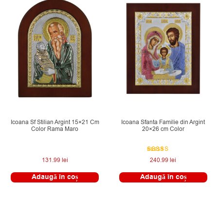
Icoana Sf Stilian Argint 15×21 Cm
Icoana Sfanta Familie din Argint
Color Rama Maro
20×26 cm Color
Evaluat la
131.99
lei
240.99
lei
5.00
din 5
Adaugă în coș
Adaugă în coș