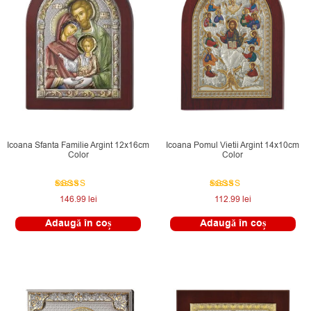
Icoana Sfanta Familie Argint 12x16cm
Icoana Pomul Vietii Argint 14x10cm
Color
Color
Evaluat la
Evaluat la
146.99
lei
112.99
lei
5.00
5.00
din 5
din 5
Adaugă în coș
Adaugă în coș