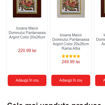
Icoana Maicii
Domnului Pantanassa
Icoana Maicii
Argint Color 20x26cm
Domnului Pantanassa
Domn
Argint Color 20x26cm
A
Rama Alba
220.99
lei
Evaluat la
249.99
lei
5.00
din 5
Adaugă în coș
Adaugă în coș
A