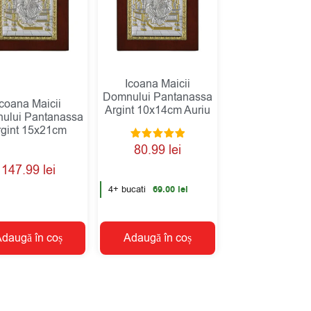
Icoana Maicii
Domnului Pantanassa
Icoana Maicii
Argint 10x14cm Auriu
ului Pantanassa
rgint 15x21cm
Evaluat la
80.99
lei
5.00
din 5
147.99
lei
4+ bucati
69.00
lei
daugă în coș
Adaugă în coș