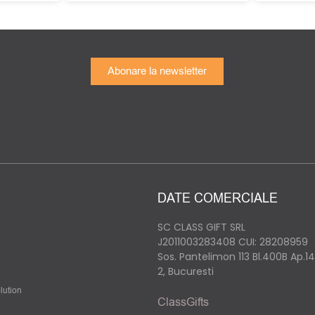
Abonare la newsletter
DATE COMERCIALE
SC CLASS GIFT SRL
J2011003283408
CUI: 28208959
Sos. Pantelimon 113 Bl.400B Ap.1
2, Bucuresti
lution
ClassGifts