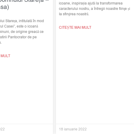
icoane, inspirația ajută la transformarea
ssa)
caracterului nostru, a întregii noastre fiinţe și
Ia sfinţirea noastră.
i Stareța, intitulată în mod
ul Casei”, este o icoană
CITEȘTE MAI MULT
minuni, de origine greacă ce
stirii Pantocrator de pe
s.
I MULT
022
18 ianuarie 2022