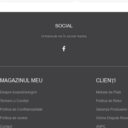
SOCIAL
Urmarește-ne în social media
MAGAZINUL MEU
CLIENȚI
Despre IcoaneDeArgint
Metode de Plată
Termeni și Condiții
Politica de Retur
Politica de Confidențialitate
Garanția Produselor
Politica de cookie
Online Dispute Reso
Contact
ANPC