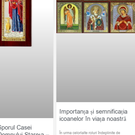
Importanța și semnificația
icoanelor în viața noastră
Sporul Casei
În urma celorlalte roluri îndeplinite de
Domnului Stareța –