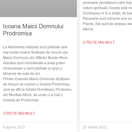
persoane (ipostasuri) care împ
natură spirituală. Acesta este m
Dumnezeu ni S-a arătat, iar toat
Persoane sunt comune una cu c
Practic, Ele sunt de aceeași ese
Icoana Maicii Domnului
eterne.
Prodromița
CITEȘTE MAI MULT
La Mănăstirea Vatoped sunt păstrate cele
mai multe icoane făcătoare de minuni ale
Maicii Domnului din Sfântul Munte Athos.
Acestea sunt considerate a avea puteri
miraculoase și sunt păstrate cu grijă și
sfințenie de sute de ani.
Printre icoanele Maicii Domnului făcătoare
de minuni se numără și Icoana Prodromița,
care se află la Schitul Românesc Prodromu
din Muntele Athos, de unde și-a luat și
numele de Prodromița.
CITEȘTE MAI MULT
5 aprilie 2022
22 martie 2022