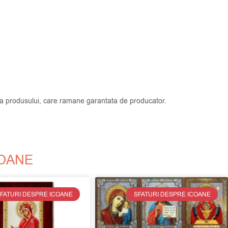
atea produsului, care ramane garantata de producator.
COANE
FATURI DESPRE ICOANE
SFATURI DESPRE ICOANE