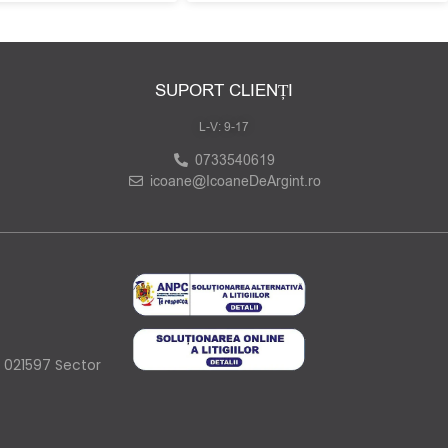
SUPORT CLIENȚI
L-V: 9-17
0733540619
icoane@IcoaneDeArgint.ro
4 021597 Sector