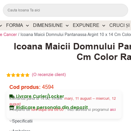
FORMA
DIMENSIUNE
EXPUNERE
CRUCI ȘI
de Cancer
/
Icoana Maicii Domnului Pantanassa Argint 10 x 14 Cm Col
Icoana Maicii Domnului Pan
Cm Color R
(O recenzie client)
Evaluat la
5.00
din 5
Cod produs:
4594
pe baza
unei singure
Livrare Curier/Locker
evaluări
Comanda pana la 14:00, livrare:
marți, 11 august – miercuri, 12
august
Ridicare personala din depozit
Incepand de
luni dupa ora 09:00
. Vezi adresa si programul
aici
Specificatii