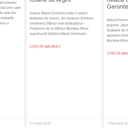
art aceeași
Geronti
odul prin care
e cele trei
Icoana Maicii Domnului este o icoană
elelalte.
făcătoare de minuni, din tezaurul Schitului
Maica Domnulu
nță și
românesc Sfântul Ioan Botezătorul –
popular „Spor
Prodromu de la Sfântul Muntele Athos,
făcătoare de 
supranumit Grădina Maicii Domnului.
aparține mănă
Muntele Atho
CITEȘTE MAI MULT
CITEȘTE MA
9 martie 2022
7 februarie 2