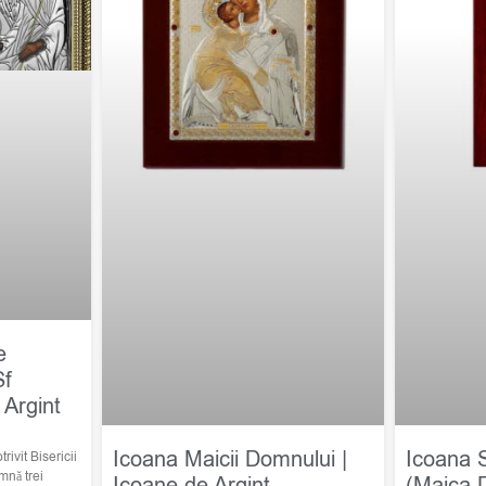
e
Sf
 Argint
Icoana Maicii Domnului |
Icoana 
trivit Bisericii
mnă trei
Icoane de Argint
(Maica 