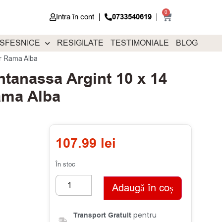
0
Intra în cont
0733540619
 SFESNICE
RESIGILATE
TESTIMONIALE
BLOG
or Rama Alba
tanassa Argint 10 x 14
ama Alba
107.99
lei
În stoc
Adaugă în coș
pentru
Transport Gratuit