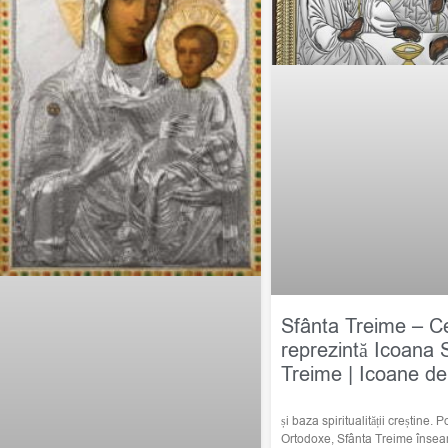
Sfânta Treime – C
reprezintă Icoana 
Treime | Icoane de
și baza spiritualității creștine. Po
Ortodoxe, Sfânta Treime însea