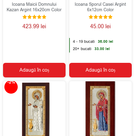
Icoana Maicii Domnului
Icoana Sporul Casei Argint
Kazan Argint 16x20cm Color
6x12cm Color
Evaluat la
Evaluat la
423.99
lei
45.00
lei
5.00
5.00
din 5
din 5
4 - 19 bucati
36.00
lei
20+ bucati
33.00
lei
Adaugă în coș
Adaugă în coș
-2%