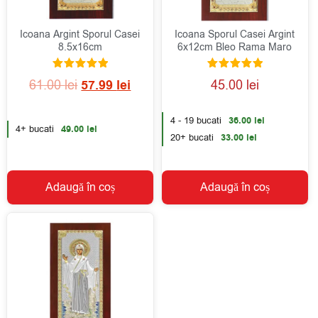
Icoana Argint Sporul Casei
Icoana Sporul Casei Argint
8.5x16cm
6x12cm Bleo Rama Maro
Evaluat la
Evaluat la
61.00
lei
57.99
lei
45.00
lei
4.98
5.00
din 5
din 5
4 - 19 bucati
36.00
lei
4+ bucati
49.00
lei
20+ bucati
33.00
lei
Adaugă în coș
Adaugă în coș