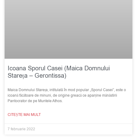
Icoana Sporul Casei (Maica Domnului
Stareța – Gerontissa)
Maica Domnului Stareța, intitulată în mod popular „Sporul Casei”, este o
icoană făcătoare de minuni, de origine greacă ce aparține mănăstirii
Pantocrator de pe Muntele Athos.
CITEȘTE MAI MULT
7 februarie 2022