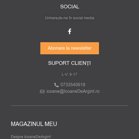
SOCIAL
Urmarește-ne în social media
Abonare la newsletter
SUPORT CLIENȚI
L-V: 9-17
0733540619
icoane@IcoaneDeArgint.ro
MAGAZINUL MEU
Despre IcoaneDeArgint