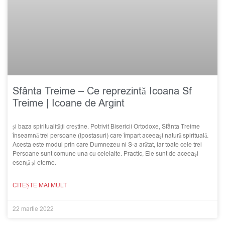
Sfânta Treime – Ce reprezintă Icoana Sf
Treime | Icoane de Argint
și baza spiritualității creștine. Potrivit Bisericii Ortodoxe, Sfânta Treime
înseamnă trei persoane (ipostasuri) care împart aceeași natură spirituală.
Acesta este modul prin care Dumnezeu ni S-a arătat, iar toate cele trei
Persoane sunt comune una cu celelalte. Practic, Ele sunt de aceeași
esență și eterne.
CITEȘTE MAI MULT
22 martie 2022