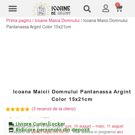
0
Prima pagină
/
Icoane Maica Domnului
/
Icoana Maicii Domnului
Modele Icoane
Cruci și sfesnice
Pantanassa Argint Color 15x21cm
Icoana Maicii Domnului Pantanassa Argint
Color 15x21cm
(
3
recenzii de la clienți)
3
Evaluat la
Cod produs:
4078
5.00
din 5
Livrare Curier/Locker
pe baza a
Comanda pana la 14:00, livrare:
luni, 10 august – marți, 11 august
evaluări de
Ridicare personala din depozit
Incepand de
astazi dupa ora 09:00
. Vezi adresa si programul
aici
la clienți