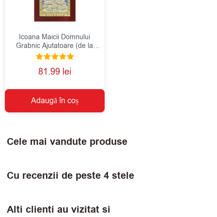
Icoana Maicii Domnului
Grabnic Ajutatoare (de la
Athos) Argint 8.5x16cm
Evaluat la
81.99
lei
5.00
din 5
Adaugă în coș
Cele mai vandute produse
Cu recenzii de peste 4 stele
Alti clienti au vizitat si