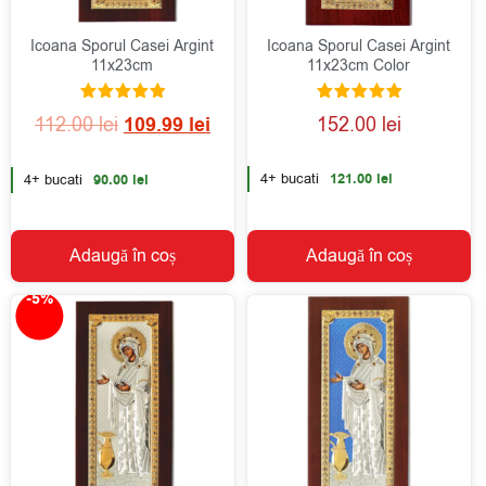
Icoana Sporul Casei Argint
Icoana Sporul Casei Argint
11x23cm
11x23cm Color
Evaluat la
Evaluat la
112.00
lei
109.99
lei
152.00
lei
5.00
5.00
din 5
din 5
4+ bucati
121.00
lei
4+ bucati
90.00
lei
Adaugă în coș
Adaugă în coș
-5%