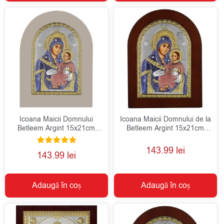
Icoana Maicii Domnului
Icoana Maicii Domnului de la
Betleem Argint 15x21cm
Betleem Argint 15x21cm
Color
Color
143.99
lei
Evaluat la
143.99
lei
5.00
din 5
Adaugă în coș
Adaugă în coș