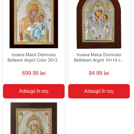
Icoana Maicii Domnului
Icoana Maica Domnului
Betleem Argint Color 30×37
Bethleem Argint 10×14 cm
cm
Auriu
699.99
lei
84.99
lei
Adaugă în coș
Adaugă în coș