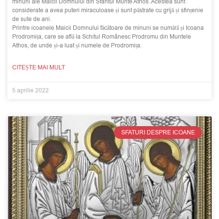
minuni ale Maicii Domnului din Sfântul Munte Athos. Acestea sunt
considerate a avea puteri miraculoase și sunt păstrate cu grijă și sfințenie
de sute de ani.
Printre icoanele Maicii Domnului făcătoare de minuni se numără și Icoana
Prodromița, care se află la Schitul Românesc Prodromu din Muntele
Athos, de unde și-a luat și numele de Prodromița.
CITEȘTE MAI MULT
5 aprilie 2022
SFATURI DESPRE ICOANE