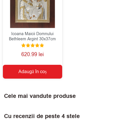
Icoana Maicii Domnului
Bethleem Argint 30x37cm
Evaluat la
620.99
lei
5.00
din 5
Adaugă în coș
Cele mai vandute produse
Cu recenzii de peste 4 stele