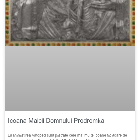
Icoana Maicii Domnului Prodromița
La Mănăstirea Vatoped sunt păstrate cele mai multe icoane făcătoare de