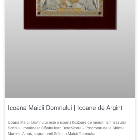
Icoana Maicii Domnului | Icoane de Argint
Icoana Maicii Domnului este o icoană făcătoare de minuni, din tezaurul
Schitului românesc Sfântul Ioan Botezătorul – Prodromu de la Sfântul
Muntele Athos, supranumit Grădina Maicii Domnului.