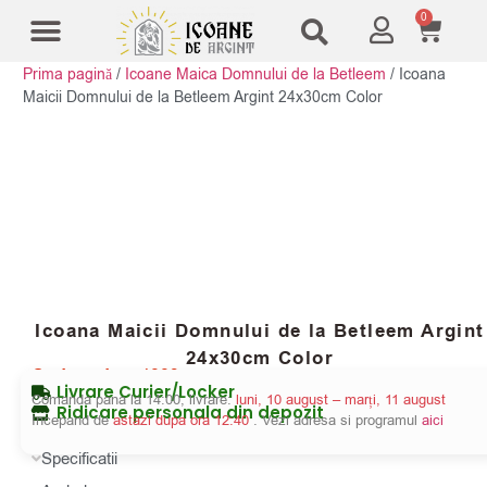
0
Prima pagină
/
Icoane Maica Domnului de la Betleem
/
Icoana
Modele Icoane
Cruci și sfesnice
Maicii Domnului de la Betleem Argint 24x30cm Color
Icoana Maicii Domnului de la Betleem Argint
24x30cm Color
Cod produs:
4889
Livrare Curier/Locker
Comanda pana la 14:00, livrare:
luni, 10 august – marți, 11 august
Ridicare personala din depozit
Incepand de
astazi dupa ora 12:40
. Vezi adresa si programul
aici
Specificatii