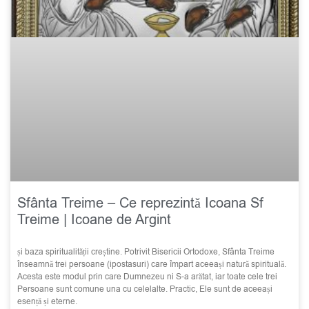
Sfânta Treime – Ce reprezintă Icoana Sf
Treime | Icoane de Argint
și baza spiritualității creștine. Potrivit Bisericii Ortodoxe, Sfânta Treime
înseamnă trei persoane (ipostasuri) care împart aceeași natură spirituală.
Acesta este modul prin care Dumnezeu ni S-a arătat, iar toate cele trei
Persoane sunt comune una cu celelalte. Practic, Ele sunt de aceeași
esență și eterne.