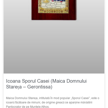
Icoana Sporul Casei (Maica Domnului
Stareța – Gerontissa)
Maica Domnului Stareța, intitulată în mod popular „Sporul Casei”, este o
icoană făcătoare de minuni, de origine greacă ce aparține mănăstirii
Pantocrator de pe Muntele Athos.