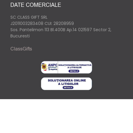
DATE COMERCIALE
SC CLASS GIFT SRL
J2011003283408
CUI: 28208959
Sos. Pantelimon 113 Bl.400B Ap.14 021597 Sector 2,
Bucuresti
ClassGifts