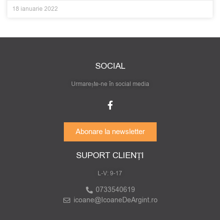
18 ianuarie 2022
SOCIAL
Urmarește-ne în social media
Abonare la newsletter
SUPORT CLIENȚI
L-V: 9-17
0733540619
icoane@IcoaneDeArgint.ro