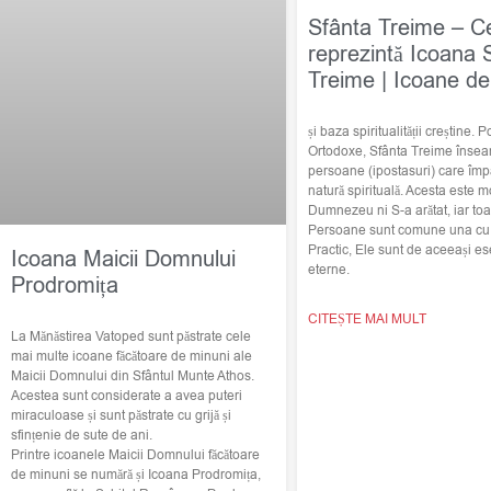
Sfânta Treime – C
reprezintă Icoana 
Treime | Icoane de
și baza spiritualității creștine. Po
Ortodoxe, Sfânta Treime însea
persoane (ipostasuri) care împ
natură spirituală. Acesta este m
Dumnezeu ni S-a arătat, iar toat
Persoane sunt comune una cu c
Practic, Ele sunt de aceeași ese
Icoana Maicii Domnului
eterne.
Prodromița
CITEȘTE MAI MULT
La Mănăstirea Vatoped sunt păstrate cele
mai multe icoane făcătoare de minuni ale
Maicii Domnului din Sfântul Munte Athos.
Acestea sunt considerate a avea puteri
miraculoase și sunt păstrate cu grijă și
sfințenie de sute de ani.
Printre icoanele Maicii Domnului făcătoare
de minuni se numără și Icoana Prodromița,