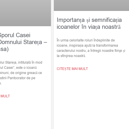
Importanța și semnificația
icoanelor în viața noastră
Sporul Casei
În urma celorlalte roluri îndeplinite de
Domnului Stareța –
icoane, inspirația ajută la transformarea
ssa)
caracterului nostru, a întregii noastre fiinţe și
Ia sfinţirea noastră.
i Stareța, intitulată în mod
ul Casei”, este o icoană
CITEȘTE MAI MULT
minuni, de origine greacă ce
stirii Pantocrator de pe
s.
I MULT