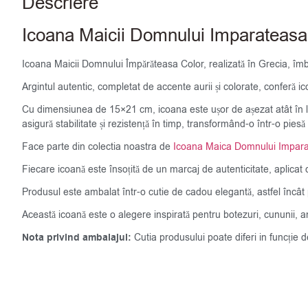
Descriere
Icoana Maicii Domnului Imparateasa
Icoana Maicii Domnului Împărăteasa Color, realizată în Grecia, îmb
Argintul autentic, completat de accente aurii și colorate, conferă ic
Cu dimensiunea de 15×21 cm, icoana este ușor de așezat atât în locui
asigură stabilitate și rezistență în timp, transformând-o într-o piesă
Face parte din colectia noastra de
Icoana Maica Domnului Impar
Fiecare icoană este însoțită de un marcaj de autenticitate, aplicat d
Produsul este ambalat într-o cutie de cadou elegantă, astfel încât po
Această icoană este o alegere inspirată pentru botezuri, cununii, an
Nota privind ambalajul:
Cutia produsului poate diferi in funcție 