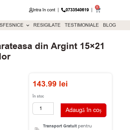
0
Intra în cont
0733540619
 SFESNICE
RESIGILATE
TESTIMONIALE
BLOG
rateasa din Argint 15×21
lor
143.99
lei
În stoc
Adaugă în coș
pentru
Transport Gratuit