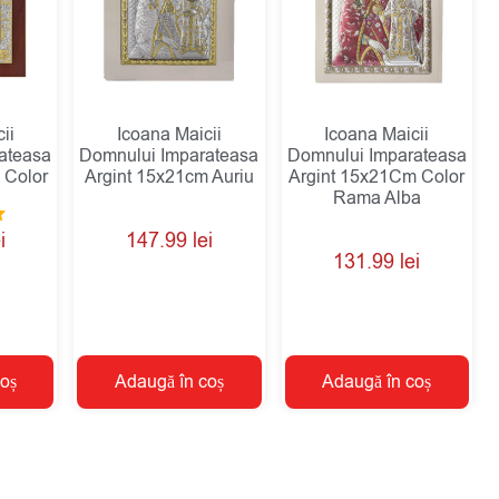
ii
Icoana Maicii
Icoana Maicii
ateasa
Domnului Imparateasa
Domnului Imparateasa
 Color
Argint 15x21cm Auriu
Argint 15x21Cm Color
Rama Alba
i
147.99
lei
131.99
lei
oș
Adaugă în coș
Adaugă în coș