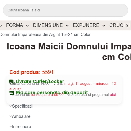
FORMA
DIMENSIUNE
EXPUNERE
CRUCI ȘI
 Domnului Imparateasa din Argint 15×21 cm Color
Icoana Maicii Domnului Impa
cm Co
Cod produs:
5591
Livrare Curier/Locker
Comanda pana la 14:00, livrare:
marți, 11 august – miercuri, 12
august
Ridicare personala din depozit
Incepand de
luni dupa ora 09:00
. Vezi adresa si programul
aici
Specificatii
Ambalare
Intretinere