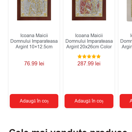
Icoana Maicii
Icoana Maicii
Domnului Imparateasa
Domnului Imparateasa
Domn
Argint 10×12.5cm
Argint 20x26cm Color
Argi
Evaluat la
76.99
lei
287.99
lei
5.00
din 5
Adaugă în coș
Adaugă în coș
A