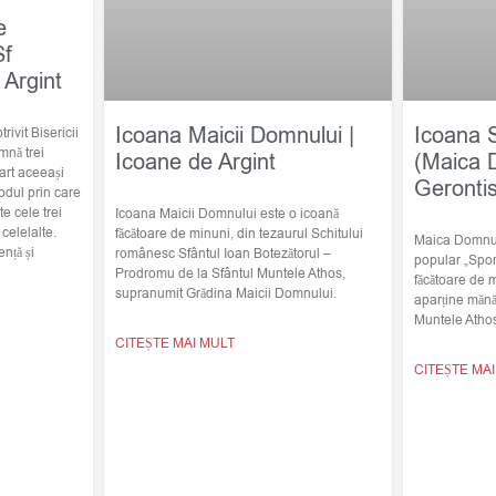
e
Sf
 Argint
Icoana Maicii Domnului |
Icoana 
trivit Bisericii
mnă trei
Icoane de Argint
(Maica 
art aceeași
Geronti
odul prin care
e cele trei
Icoana Maicii Domnului este o icoană
elelalte.
făcătoare de minuni, din tezaurul Schitului
Maica Domnulu
nță și
românesc Sfântul Ioan Botezătorul –
popular „Spor
Prodromu de la Sfântul Muntele Athos,
făcătoare de 
supranumit Grădina Maicii Domnului.
aparține mănă
Muntele Atho
CITEȘTE MAI MULT
CITEȘTE MA