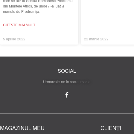
care se află la Schitul Românesc Prodromu
din Muntele Athos, de unde și-a luat și
numele de Prodromița.
CITEȘTE MAI MULT
5 aprilie 2022
22 martie 2022
SOCIAL
Urmarește-ne în social media
MAGAZINUL MEU
CLIENȚI