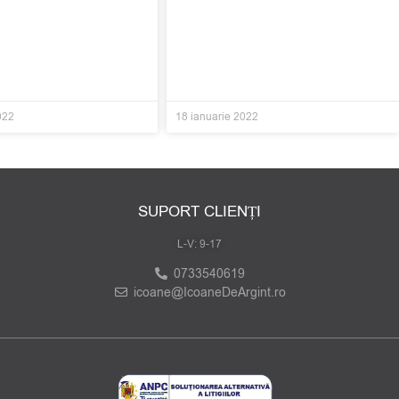
022
18 ianuarie 2022
SUPORT CLIENȚI
L-V: 9-17
0733540619
icoane@IcoaneDeArgint.ro