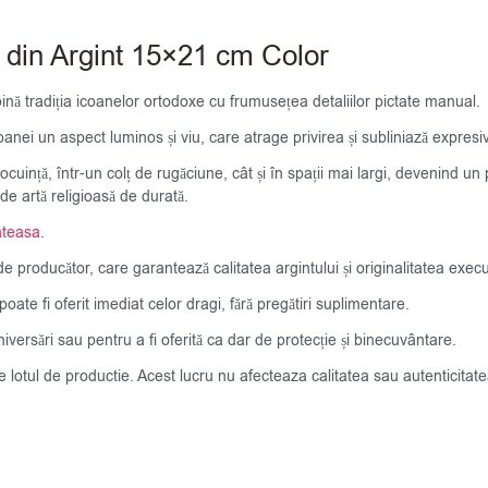
 din Argint 15×21 cm Color
ină tradiția icoanelor ortodoxe cu frumusețea detaliilor pictate manual.
oanei un aspect luminos și viu, care atrage privirea și subliniază expresiv
nță, într-un colț de rugăciune, cât și în spații mai largi, devenind un pu
 de artă religioasă de durată.
ateasa
.
e producător, care garantează calitatea argintului și originalitatea execuț
ate fi oferit imediat celor dragi, fără pregătiri suplimentare.
iversări sau pentru a fi oferită ca dar de protecție și binecuvântare.
de lotul de productie. Acest lucru nu afecteaza calitatea sau autenticit