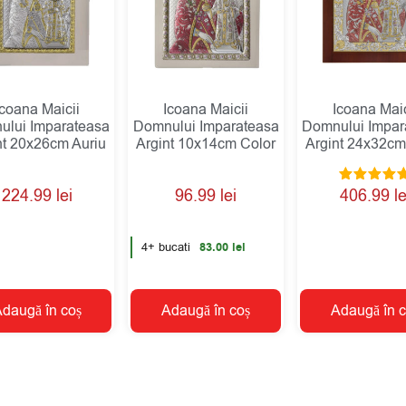
Icoana Maicii
Icoana Maicii
Icoana Maic
ului Imparateasa
Domnului Imparateasa
Domnului Impar
nt 20x26cm Auriu
Argint 10x14cm Color
Argint 24x32cm
Evaluat la
224.99
lei
96.99
lei
406.99
le
5.00
din 5
4+ bucati
83.00
lei
daugă în coș
Adaugă în coș
Adaugă în c