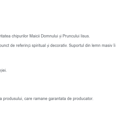
itatea chipurilor Maicii Domnului și Pruncului Iisus.
nct de referință spiritual și decorativ. Suportul din lemn masiv îi
iei.
atea produsului, care ramane garantata de producator.