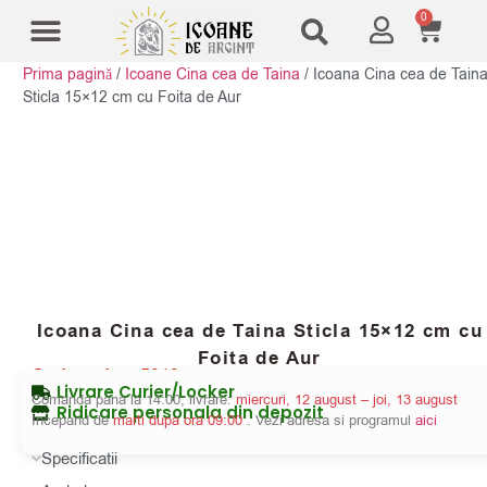
0
Prima pagină
/
Icoane Cina cea de Taina
/
Icoana Cina cea de Tain
Modele Icoane
Cruci și sfesnice
Sticla 15×12 cm cu Foita de Aur
Icoana Cina cea de Taina Sticla 15×12 cm cu
Foita de Aur
Cod produs:
5819
Livrare Curier/Locker
Comanda pana la 14:00, livrare:
miercuri, 12 august – joi, 13 august
Ridicare personala din depozit
Incepand de
marti dupa ora 09:00
. Vezi adresa si programul
aici
Specificatii