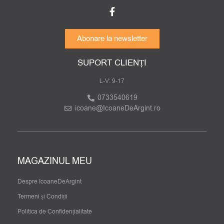
Abonare la newsletter
SUPORT CLIENȚI
L-V: 9-17
0733540619
icoane@IcoaneDeArgint.ro
MAGAZINUL MEU
Despre IcoaneDeArgint
Termeni și Condiții
Politica de Confidențialitate