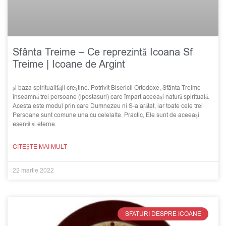
Sfânta Treime – Ce reprezintă Icoana Sf
Treime | Icoane de Argint
și baza spiritualității creștine. Potrivit Bisericii Ortodoxe, Sfânta Treime
înseamnă trei persoane (ipostasuri) care împart aceeași natură spirituală.
Acesta este modul prin care Dumnezeu ni S-a arătat, iar toate cele trei
Persoane sunt comune una cu celelalte. Practic, Ele sunt de aceeași
esență și eterne.
CITEȘTE MAI MULT
22 martie 2022
SFATURI DESPRE ICOANE