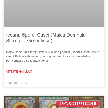
Icoana Sporul Casei (Maica Domnului
Stareța – Gerontissa)
Maica Domnului Stareța, intitulată în mod popular „Sporul Casei”, este o
icoană făcătoare de minuni, de origine greacă ce aparține mănăstirii
Pantocrator de pe Muntele Athos.
CITEȘTE MAI MULT
7 februarie 2022
SFATURI DESPRE ICOANE