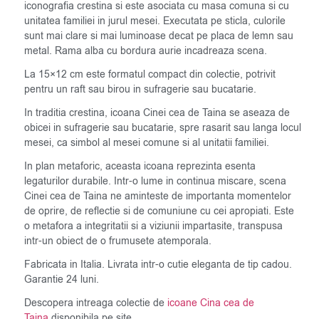
iconografia crestina si este asociata cu masa comuna si cu
unitatea familiei in jurul mesei. Executata pe sticla, culorile
sunt mai clare si mai luminoase decat pe placa de lemn sau
metal. Rama alba cu bordura aurie incadreaza scena.
La 15×12 cm este formatul compact din colectie, potrivit
pentru un raft sau birou in sufragerie sau bucatarie.
In traditia crestina, icoana Cinei cea de Taina se aseaza de
obicei in sufragerie sau bucatarie, spre rasarit sau langa locul
mesei, ca simbol al mesei comune si al unitatii familiei.
In plan metaforic, aceasta icoana reprezinta esenta
legaturilor durabile. Intr-o lume in continua miscare, scena
Cinei cea de Taina ne aminteste de importanta momentelor
de oprire, de reflectie si de comuniune cu cei apropiati. Este
o metafora a integritatii si a viziunii impartasite, transpusa
intr-un obiect de o frumusete atemporala.
Fabricata in Italia. Livrata intr-o cutie eleganta de tip cadou.
Garantie 24 luni.
Descopera intreaga colectie de
icoane Cina cea de
Taina
disponibila pe site.