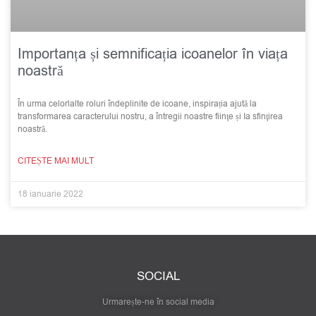
Importanța și semnificația icoanelor în viața
noastră
În urma celorlalte roluri îndeplinite de icoane, inspirația ajută la
transformarea caracterului nostru, a întregii noastre fiinţe și Ia sfinţirea
noastră.
CITEȘTE MAI MULT
18 ianuarie 2022
SOCIAL
Urmarește-ne în social media