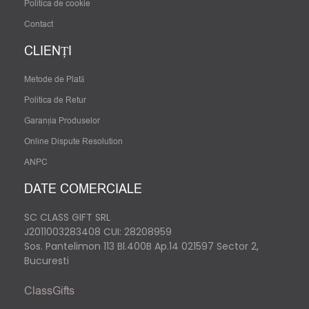
Politica de cookie
Contact
CLIENȚI
Metode de Plată
Politica de Retur
Garanția Produselor
Online Dispute Resolution
ANPC
DATE COMERCIALE
SC CLASS GIFT SRL
J2011003283408
CUI: 28208959
Sos. Pantelimon 113 Bl.400B Ap.14 021597 Sector 2,
Bucuresti
ClassGifts