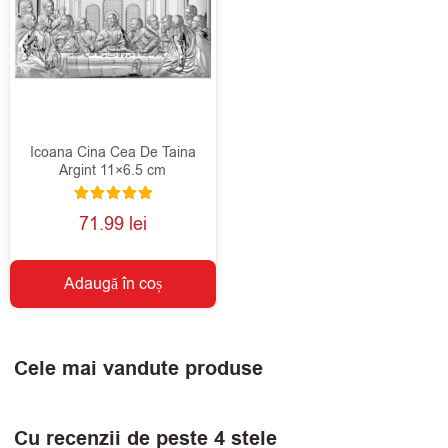
Icoana Cina Cea De Taina
Argint 11×6.5 cm
Evaluat la
71.99
lei
5.00
din 5
Adaugă în coș
Cele mai vandute produse
Cu recenzii de peste 4 stele