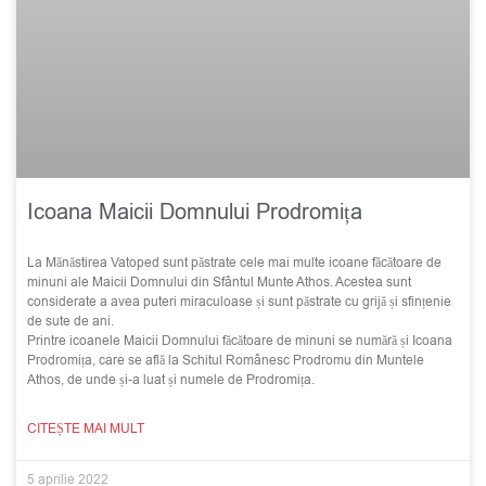
Icoana Maicii Domnului Prodromița
La Mănăstirea Vatoped sunt păstrate cele mai multe icoane făcătoare de
minuni ale Maicii Domnului din Sfântul Munte Athos. Acestea sunt
considerate a avea puteri miraculoase și sunt păstrate cu grijă și sfințenie
de sute de ani.
Printre icoanele Maicii Domnului făcătoare de minuni se numără și Icoana
Prodromița, care se află la Schitul Românesc Prodromu din Muntele
Athos, de unde și-a luat și numele de Prodromița.
CITEȘTE MAI MULT
5 aprilie 2022