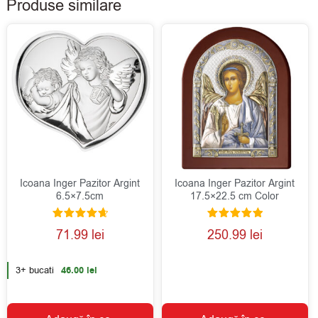
Produse similare
Icoana Inger Pazitor Argint
Icoana Inger Pazitor Argint
6.5×7.5cm
17.5×22.5 cm Color
Evaluat la
Evaluat la
71.99
lei
250.99
lei
4.75
5.00
din 5
din 5
3+ bucati
46.00
lei