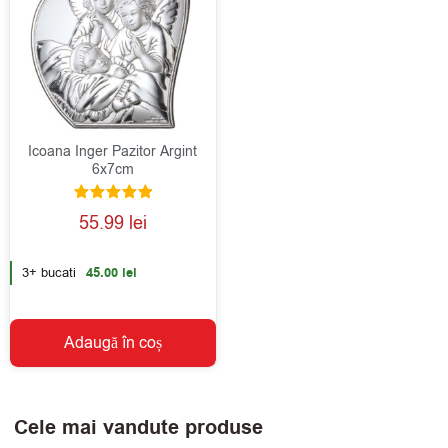
Icoana Inger Pazitor Argint
6x7cm
Evaluat la
55.99
lei
5.00
din 5
3+ bucati
45.00
lei
Adaugă în coș
Cele mai vandute produse