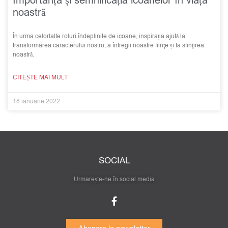
Importanța și semnificația icoanelor în viața
noastră
În urma celorlalte roluri îndeplinite de icoane, inspirația ajută la
transformarea caracterului nostru, a întregii noastre fiinţe și Ia sfinţirea
noastră.
CITEȘTE MAI MULT
18 ianuarie 2022
SOCIAL
Urmarește-ne în social media