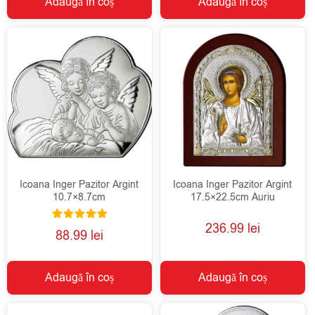
Adaugă în coș
Adaugă în coș
Icoana Inger Pazitor Argint
Icoana Inger Pazitor Argint
10.7×8.7cm
17.5×22.5cm Auriu
236.99
lei
Evaluat la
88.99
lei
5.00
din 5
Adaugă în coș
Adaugă în coș