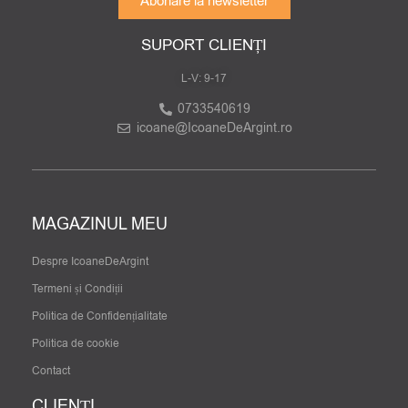
Abonare la newsletter
SUPORT CLIENȚI
L-V: 9-17
0733540619
icoane@IcoaneDeArgint.ro
MAGAZINUL MEU
Despre IcoaneDeArgint
Termeni și Condiții
Politica de Confidențialitate
Politica de cookie
Contact
CLIENȚI