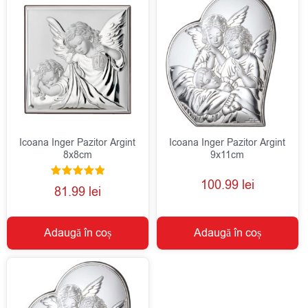
Icoana Inger Pazitor Argint
Icoana Inger Pazitor Argint
8x8cm
9x11cm
100.99
lei
Evaluat la
81.99
lei
5.00
din 5
Adaugă în coș
Adaugă în coș