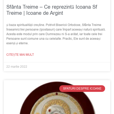
Sfânta Treime – Ce reprezintă Icoana Sf
Treime | Icoane de Argint
și baza spiritualității creștine. Potrivit Bisericii Ortodoxe, Sfânta Treime
înseamnă trei persoane (ipostasuri) care împart aceeași natură spirituală.
Acesta este modul prin care Dumnezeu ni S-a arătat, iar toate cele trei
Persoane sunt comune una cu celelalte. Practic, Ele sunt de aceeași
esență și eterne.
CITEȘTE MAI MULT
22 martie 2022
SFATURI DESPRE ICOANE