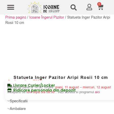
0
Prima pagină
/
Icoane Îngerul Păzitor
/
Statueta Inger Pazitor Aripi
Modele Icoane
Cruci și sfesnice
Rosii 10 cm
Statueta Inger Pazitor Aripi Rosii 10 cm
Cod produs:
5265
Livrare Curier/Locker
Comanda pana la 14:00, livrare:
marți, 11 august – miercuri, 12 august
Ridicare personala din depozit
Incepand de
luni dupa ora 09:00
. Vezi adresa si programul
aici
Specificatii
Ambalare