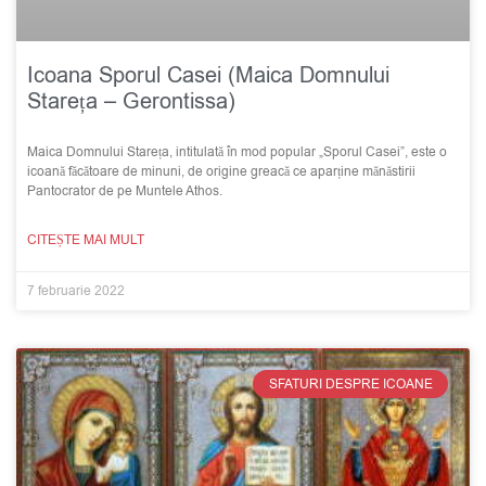
Icoana Sporul Casei (Maica Domnului
Stareța – Gerontissa)
Maica Domnului Stareța, intitulată în mod popular „Sporul Casei”, este o
icoană făcătoare de minuni, de origine greacă ce aparține mănăstirii
Pantocrator de pe Muntele Athos.
CITEȘTE MAI MULT
7 februarie 2022
SFATURI DESPRE ICOANE