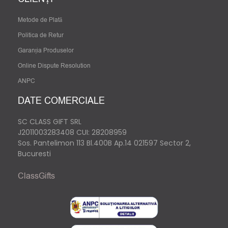
Metode de Plată
Politica de Retur
Garanția Produselor
Online Dispute Resolution
ANPC
DATE COMERCIALE
SC CLASS GIFT SRL
J2011003283408
CUI: 28208959
Sos. Pantelimon 113 Bl.400B Ap.14 021597 Sector 2,
Bucuresti
ClassGifts