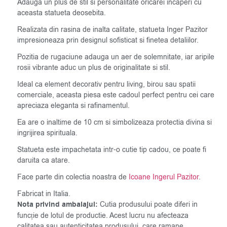
Adauga un plus de stil si personalitate oricarei incaperi cu
aceasta statueta deosebita.
Realizata din rasina de inalta calitate, statueta Inger Pazitor
impresioneaza prin designul sofisticat si finetea detaliilor.
Pozitia de rugaciune adauga un aer de solemnitate, iar aripile
rosii vibrante aduc un plus de originalitate si stil.
Ideal ca element decorativ pentru living, birou sau spatii
comerciale, aceasta piesa este cadoul perfect pentru cei care
apreciaza eleganta si rafinamentul.
Ea are o inaltime de 10 cm si simbolizeaza protectia divina si
ingrijirea spirituala.
Statueta este impachetata intr-o cutie tip cadou, ce poate fi
daruita ca atare.
Face parte din colectia noastra de
Icoane Ingerul Pazitor
.
Fabricat in Italia.
Nota privind ambalajul:
Cutia produsului poate diferi in
funcție de lotul de productie. Acest lucru nu afecteaza
calitatea sau autenticitatea produsului, care ramane