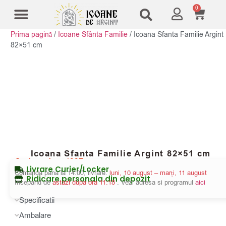
0
Prima pagină
/
Icoane Sfânta Familie
/
Icoana Sfanta Familie Argint
Modele Icoane
Cruci și sfesnice
82×51 cm
Icoana Sfanta Familie Argint 82×51 cm
Cod produs:
4997
Livrare Curier/Locker
Comanda pana la 14:00, livrare:
luni, 10 august – marți, 11 august
Ridicare personala din depozit
Incepand de
astazi dupa ora 11:18
. Vezi adresa si programul
aici
Specificatii
Ambalare