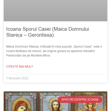
Icoana Sporul Casei (Maica Domnului
Stareța – Gerontissa)
Maica Domnului Stareța, intitulată în mod popular „Sporul Casei”, este o
icoană făcătoare de minuni, de origine greacă ce aparține mănăstirii
Pantocrator de pe Muntele Athos.
CITEȘTE MAI MULT
7 februarie 2022
SFATURI DESPRE ICOANE