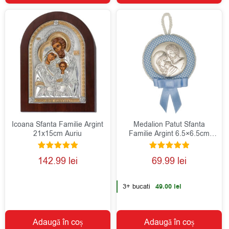
Icoana Sfanta Familie Argint
Medalion Patut Sfanta
21x15cm Auriu
Familie Argint 6.5×6.5cm
Albastru
Evaluat la
Evaluat la
142.99
lei
69.99
lei
5.00
5.00
din 5
din 5
3+ bucati
49.00
lei
Adaugă în coș
Adaugă în coș