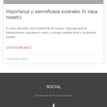
Importanța și semnificația icoanelor în viața
noastră
În urma celorlalte roluri îndeplinite de icoane, inspirația ajută la
transformarea caracterului nostru, a întregii noastre fiinţe și Ia sfinţirea
noastră.
CITEȘTE MAI MULT
18 ianuarie 2022
SOCIAL
Urmarește-ne în social media