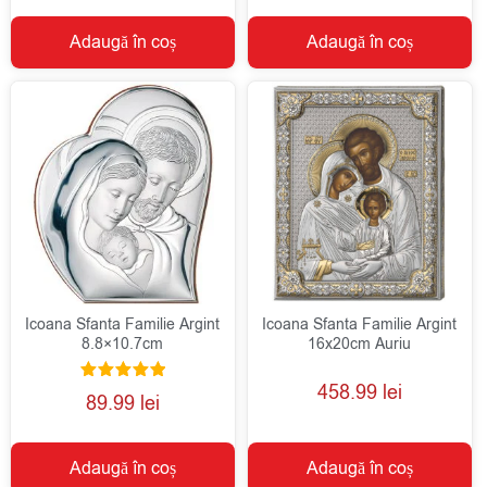
Adaugă în coș
Adaugă în coș
Icoana Sfanta Familie Argint
Icoana Sfanta Familie Argint
8.8×10.7cm
16x20cm Auriu
458.99
lei
Evaluat la
89.99
lei
5.00
din 5
Adaugă în coș
Adaugă în coș