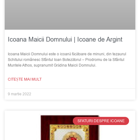
Icoana Maicii Domnului | Icoane de Argint
Icoana Maicii Domnului este o icoană făcătoare de minuni, din tezaurul
Schitului românesc Sfântul Ioan Botezătorul – Prodromu de la Sfântul
Muntele Athos, supranumit Grădina Maicii Domnului.
CITEȘTE MAI MULT
9 martie 2022
SFATURI DESPRE ICOANE