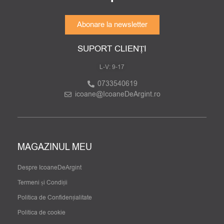
Abonare la newsletter
SUPORT CLIENȚI
L-V: 9-17
0733540619
icoane@IcoaneDeArgint.ro
MAGAZINUL MEU
Despre IcoaneDeArgint
Termeni și Condiții
Politica de Confidențialitate
Politica de cookie