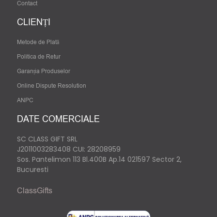
Contact
CLIENȚI
Metode de Plată
Politica de Retur
Garanția Produselor
Online Dispute Resolution
ANPC
DATE COMERCIALE
SC CLASS GIFT SRL
J2011003283408
CUI: 28208959
Sos. Pantelimon 113 Bl.400B Ap.14 021597 Sector 2,
Bucuresti
ClassGifts