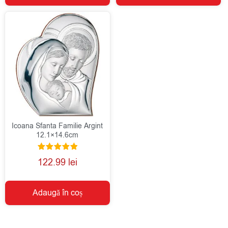
Icoana Sfanta Familie Argint
12.1×14.6cm
Evaluat la
122.99
lei
5.00
din 5
Adaugă în coș