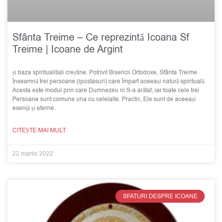
Sfânta Treime – Ce reprezintă Icoana Sf
Treime | Icoane de Argint
și baza spiritualității creștine. Potrivit Bisericii Ortodoxe, Sfânta Treime
înseamnă trei persoane (ipostasuri) care împart aceeași natură spirituală.
Acesta este modul prin care Dumnezeu ni S-a arătat, iar toate cele trei
Persoane sunt comune una cu celelalte. Practic, Ele sunt de aceeași
esență și eterne.
CITEȘTE MAI MULT
22 martie 2022
SFATURI DESPRE ICOANE