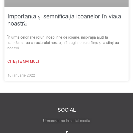
Importanța și semnificația icoanelor în viața
noastră
În urma celorlalte roluri îndeplinite de icoane, inspirația ajută la
transformarea caracterului nostru, a întregii noastre fiinţe și Ia sfinţirea
noastră.
CITEȘTE MAI MULT
18 ianuarie 2022
SOCIAL
Urmarește-ne în social media