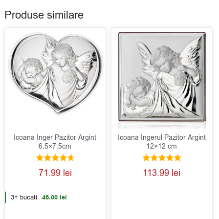
Produse similare
Icoana Inger Pazitor Argint
Icoana Ingerul Pazitor Argint
6.5×7.5cm
12×12 cm
Evaluat la
Evaluat la
71.99
lei
113.99
lei
4.75
5.00
din 5
din 5
3+ bucati
46.00
lei