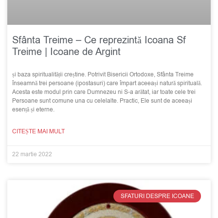
Sfânta Treime – Ce reprezintă Icoana Sf
Treime | Icoane de Argint
și baza spiritualității creștine. Potrivit Bisericii Ortodoxe, Sfânta Treime
înseamnă trei persoane (ipostasuri) care împart aceeași natură spirituală.
Acesta este modul prin care Dumnezeu ni S-a arătat, iar toate cele trei
Persoane sunt comune una cu celelalte. Practic, Ele sunt de aceeași
esență și eterne.
CITEȘTE MAI MULT
22 martie 2022
SFATURI DESPRE ICOANE