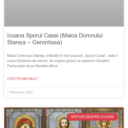
Icoana Sporul Casei (Maica Domnului
Stareța – Gerontissa)
Maica Domnului Stareța, intitulată în mod popular „Sporul Casei”, este o
icoană făcătoare de minuni, de origine greacă ce aparține mănăstirii
Pantocrator de pe Muntele Athos.
CITEȘTE MAI MULT
7 februarie 2022
SFATURI DESPRE ICOANE