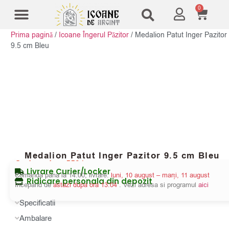
0
Prima pagină
/
Icoane Îngerul Păzitor
/
Medalion Patut Inger Pazitor
Modele Icoane
Cruci și sfesnice
9.5 cm Bleu
Medalion Patut Inger Pazitor 9.5 cm Bleu
Cod produs:
5534
Livrare Curier/Locker
Comanda pana la 14:00, livrare:
luni, 10 august – marți, 11 august
Ridicare personala din depozit
Incepand de
astazi dupa ora 13:04
. Vezi adresa si programul
aici
Specificatii
Ambalare