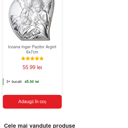
Icoana Inger Pazitor Argint
6x7cm
Evaluat la
55.99
lei
5.00
din 5
3+ bucati
45.00
lei
Adaugă în coș
Cele mai vandute produse