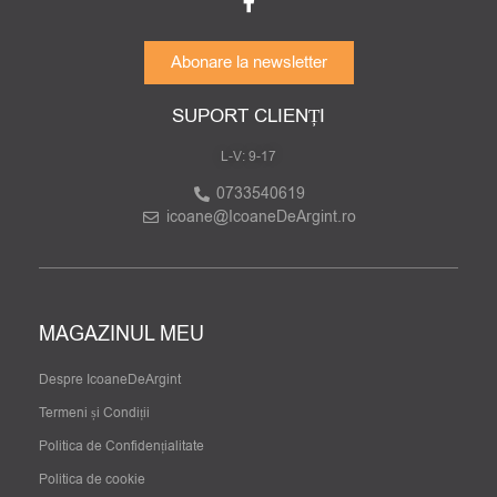
Abonare la newsletter
SUPORT CLIENȚI
L-V: 9-17
0733540619
icoane@IcoaneDeArgint.ro
MAGAZINUL MEU
Despre IcoaneDeArgint
Termeni și Condiții
Politica de Confidențialitate
Politica de cookie