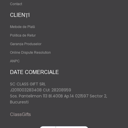
Contact
CLIENȚI
Metode de Plată
Politica de Retur
Garanția Produselor
Online Dispute Resolution
ANPC
DATE COMERCIALE
SC CLASS GIFT SRL
J2011003283408
CUI: 28208959
Sos. Pantelimon 113 Bl.400B Ap.14 021597 Sector 2,
Bucuresti
ClassGifts