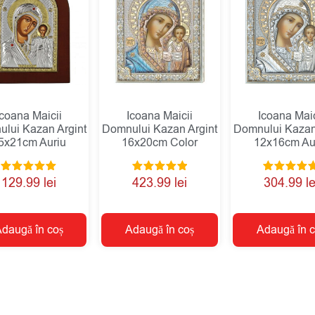
Icoana Maicii
Icoana Maicii
Icoana Maic
lui Kazan Argint
Domnului Kazan Argint
Domnului Kazan
5x21cm Auriu
16x20cm Color
12x16cm Au
Evaluat la
Evaluat la
Evaluat la
129.99
lei
423.99
lei
304.99
le
5.00
5.00
5.00
din 5
din 5
din 5
daugă în coș
Adaugă în coș
Adaugă în c