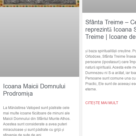
Sfânta Treime – C
reprezintă Icoana 
Treime | Icoane de
și baza spiritualității creștine. Po
Ortodoxe, Sfânta Treime însea
persoane (ipostasuri) care împ
natură spirituală. Acesta este m
Dumnezeu ni S-a arătat, iar toat
Persoane sunt comune una cu c
Practic, Ele sunt de aceeași ese
Icoana Maicii Domnului
eterne.
Prodromița
CITEȘTE MAI MULT
La Mănăstirea Vatoped sunt păstrate cele
mai multe icoane făcătoare de minuni ale
Maicii Domnului din Sfântul Munte Athos.
Acestea sunt considerate a avea puteri
miraculoase și sunt păstrate cu grijă și
sfințenie de sute de ani.