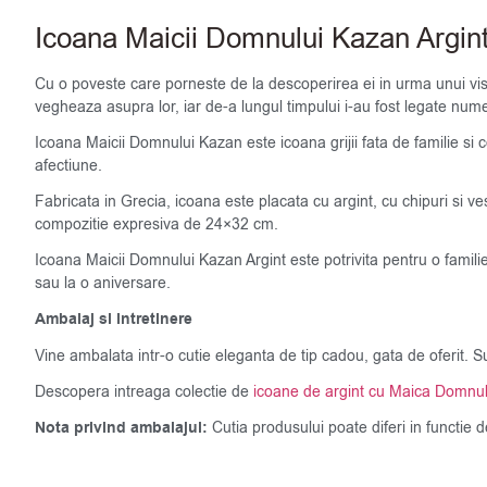
Icoana Maicii Domnului Kazan Argin
Cu o poveste care porneste de la descoperirea ei in urma unui vis
vegheaza asupra lor, iar de-a lungul timpului i-au fost legate nume
Icoana Maicii Domnului Kazan este icoana grijii fata de familie si c
afectiune.
Fabricata in Grecia, icoana este placata cu argint, cu chipuri si v
compozitie expresiva de 24×32 cm.
Icoana Maicii Domnului Kazan Argint este potrivita pentru o famili
sau la o aniversare.
Ambalaj si intretinere
Vine ambalata intr-o cutie eleganta de tip cadou, gata de oferit. S
Descopera intreaga colectie de
icoane de argint cu Maica Domnul
Nota privind ambalajul:
Cutia produsului poate diferi in functie 