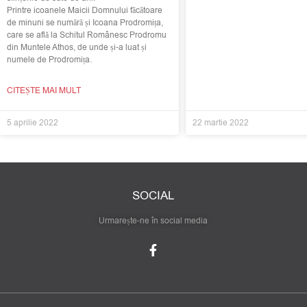
Printre icoanele Maicii Domnului făcătoare
de minuni se numără și Icoana Prodromița,
care se află la Schitul Românesc Prodromu
din Muntele Athos, de unde și-a luat și
numele de Prodromița.
CITEȘTE MAI MULT
5 aprilie 2022
22 martie 2022
SOCIAL
Urmarește-ne în social media