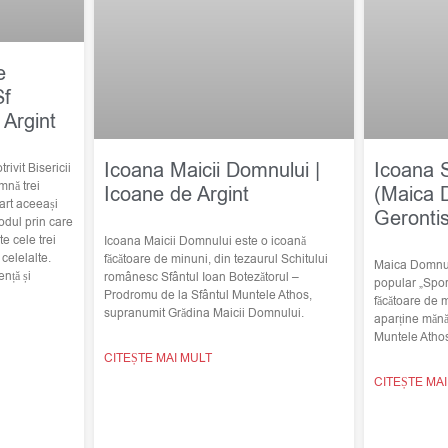
e
Sf
 Argint
Icoana Maicii Domnului |
Icoana 
trivit Bisericii
mnă trei
Icoane de Argint
(Maica 
art aceeași
Geronti
odul prin care
e cele trei
Icoana Maicii Domnului este o icoană
elelalte.
făcătoare de minuni, din tezaurul Schitului
Maica Domnulu
nță și
românesc Sfântul Ioan Botezătorul –
popular „Spor
Prodromu de la Sfântul Muntele Athos,
făcătoare de 
supranumit Grădina Maicii Domnului.
aparține mănă
Muntele Atho
CITEȘTE MAI MULT
CITEȘTE MA