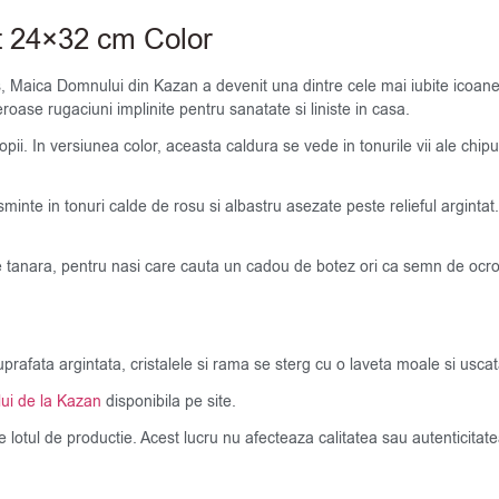
t 24×32 cm Color
, Maica Domnului din Kazan a devenit una dintre cele mai iubite icoane 
roase rugaciuni implinite pentru sanatate si liniste in casa.
opii. In versiunea color, aceasta caldura se vede in tonurile vii ale chip
esminte in tonuri calde de rosu si albastru asezate peste relieful argint
e tanara, pentru nasi care cauta un cadou de botez ori ca semn de ocroti
uprafata argintata, cristalele si rama se sterg cu o laveta moale si usca
ui de la Kazan
disponibila pe site.
de lotul de productie. Acest lucru nu afecteaza calitatea sau autenticit