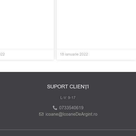
022
18 ianuarie 2022
SUPORT CLIENȚI
L-V: 9-17
0733540619
icoane@IcoaneDeArgint.ro