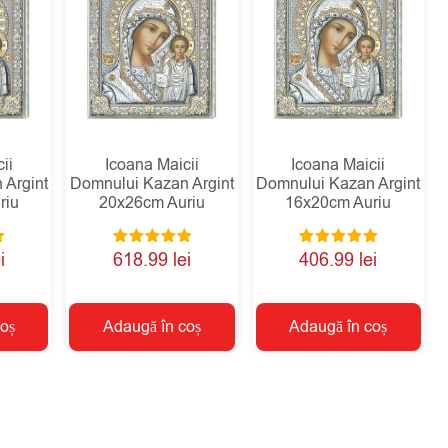
ii
Icoana Maicii
Icoana Maicii
 Argint
Domnului Kazan Argint
Domnului Kazan Argint
riu
20x26cm Auriu
16x20cm Auriu
Evaluat la
Evaluat la
i
618.99
lei
406.99
lei
5.00
5.00
din 5
din 5
oș
Adaugă în coș
Adaugă în coș