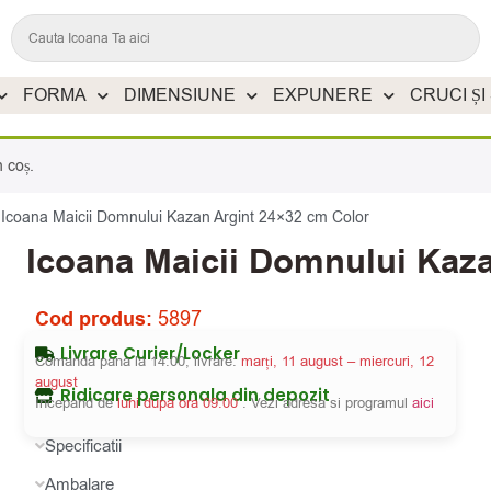
FORMA
DIMENSIUNE
EXPUNERE
CRUCI ȘI
 coș.
/
Icoana Maicii Domnului Kazan Argint 24×32 cm Color
Icoana Maicii Domnului Kaza
Cod produs:
5897
Livrare Curier/Locker
Comanda pana la 14:00, livrare:
marți, 11 august – miercuri, 12
august
Ridicare personala din depozit
Incepand de
luni dupa ora 09:00
. Vezi adresa si programul
aici
Specificatii
Ambalare