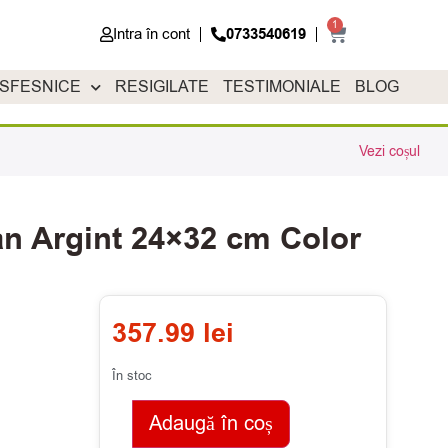
1
Intra în cont
0733540619
 SFESNICE
RESIGILATE
TESTIMONIALE
BLOG
Vezi coșul
n Argint 24×32 cm Color
357.99
lei
În stoc
Adaugă în coș