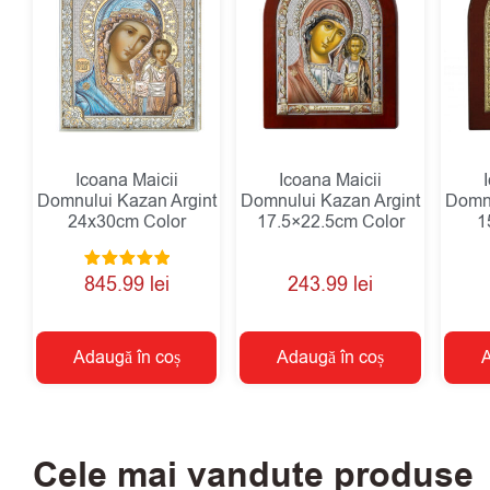
Icoana Maicii
Icoana Maicii
Domnului Kazan Argint
Domnului Kazan Argint
Domnu
24x30cm Color
17.5×22.5cm Color
1
Evaluat la
845.99
lei
243.99
lei
5.00
din 5
Adaugă în coș
Adaugă în coș
A
Cele mai vandute produse