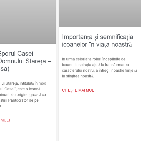
Importanța și semnificația
icoanelor în viața noastră
Sporul Casei
În urma celorlalte roluri îndeplinite de
Domnului Stareța –
icoane, inspirația ajută la transformarea
ssa)
caracterului nostru, a întregii noastre fiinţe și
Ia sfinţirea noastră.
i Stareța, intitulată în mod
ul Casei”, este o icoană
CITEȘTE MAI MULT
minuni, de origine greacă ce
stirii Pantocrator de pe
s.
I MULT