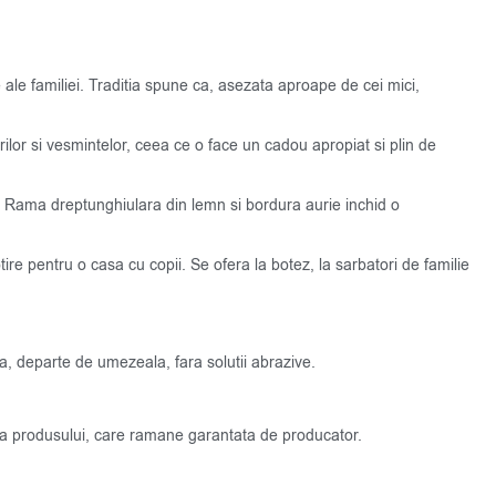
ale familiei. Traditia spune ca, asezata aproape de cei mici,
urilor si vesmintelor, ceea ce o face un cadou apropiat si plin de
at. Rama dreptunghiulara din lemn si bordura aurie inchid o
re pentru o casa cu copii. Se ofera la botez, la sarbatori de familie
ta, departe de umezeala, fara solutii abrazive.
atea produsului, care ramane garantata de producator.