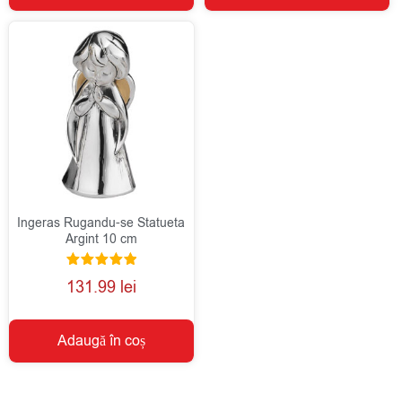
Ingeras Rugandu-se Statueta
Argint 10 cm
Evaluat la
131.99
lei
5.00
din 5
Adaugă în coș