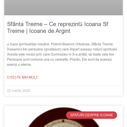
Sfânta Treime – Ce reprezintă Icoana Sf
Treime | Icoane de Argint
și baza spiritualității creștine. Potrivit Bisericii Ortodoxe, Sfânta Treime
înseamnă trei persoane (ipostasuri) care împart aceeași natură spirituală.
Acesta este modul prin care Dumnezeu ni S-a arătat, iar toate cele trei
Persoane sunt comune una cu celelalte. Practic, Ele sunt de aceeași
esență și eterne.
CITEȘTE MAI MULT
22 martie 2022
SFATURI DESPRE ICOANE