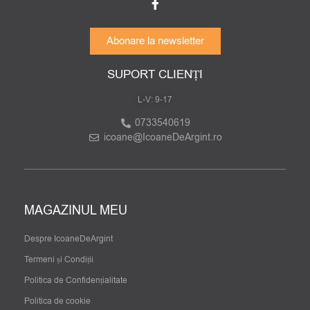
Abonare la newsletter
SUPORT CLIENȚI
L-V: 9-17
0733540619
icoane@IcoaneDeArgint.ro
MAGAZINUL MEU
Despre IcoaneDeArgint
Termeni și Condiții
Politica de Confidențialitate
Politica de cookie