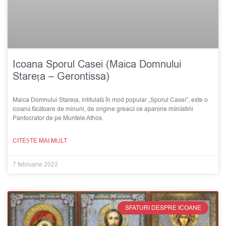
Icoana Sporul Casei (Maica Domnului
Stareța – Gerontissa)
Maica Domnului Stareța, intitulată în mod popular „Sporul Casei”, este o
icoană făcătoare de minuni, de origine greacă ce aparține mănăstirii
Pantocrator de pe Muntele Athos.
CITEȘTE MAI MULT
7 februarie 2022
SFATURI DESPRE ICOANE