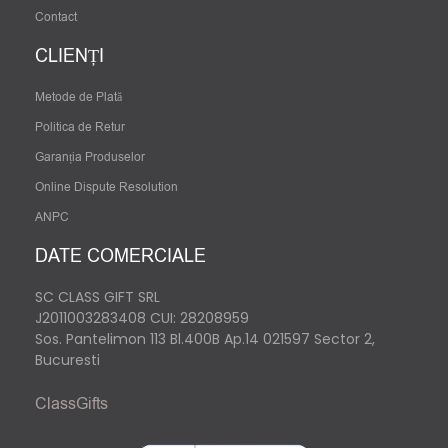
Contact
CLIENȚI
Metode de Plată
Politica de Retur
Garanția Produselor
Online Dispute Resolution
ANPC
DATE COMERCIALE
SC CLASS GIFT SRL
J2011003283408
CUI: 28208959
Sos. Pantelimon 113 Bl.400B Ap.14 021597 Sector 2,
Bucuresti
ClassGifts