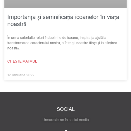
Importanța și semnificația icoanelor în viața
noastră
În urma celorlalte roluri îndeplinite de icoane, inspirația ajută la
transformarea caracterului nostru, a întregii noastre fiinţe și Ia sfinţirea
noastră.
CITEȘTE MAI MULT
18 ianuarie 2022
SOCIAL
Urmarește-ne în social media