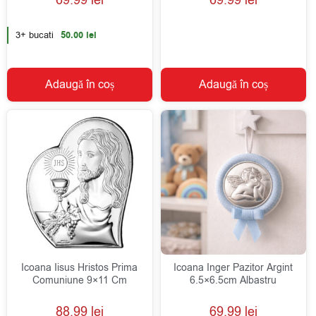
5.00
5.00
din 5
din 5
3+ bucati
50.00
lei
Adaugă în coș
Adaugă în coș
Icoana Iisus Hristos Prima
Icoana Inger Pazitor Argint
Comuniune 9×11 Cm
6.5×6.5cm Albastru
88.99
lei
69.99
lei