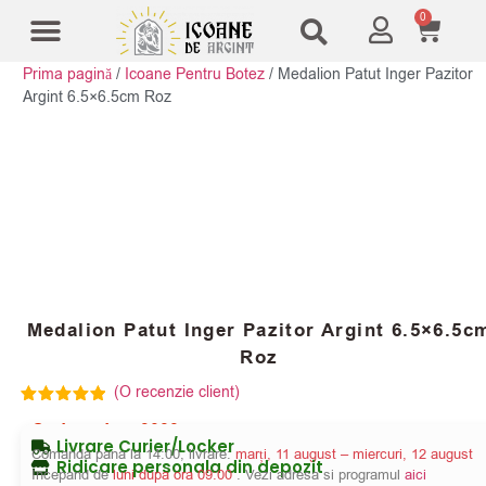
0
Prima pagină
/
Icoane Pentru Botez
/
Medalion Patut Inger Pazitor
Modele Icoane
Cruci și sfesnice
Argint 6.5×6.5cm Roz
Medalion Patut Inger Pazitor Argint 6.5×6.5c
Roz
(O recenzie client)
Evaluat la
Cod produs:
3088
5.00
din 5
Livrare Curier/Locker
pe baza
Comanda pana la 14:00, livrare:
marți, 11 august – miercuri, 12 august
unei singure
Ridicare personala din depozit
Incepand de
luni dupa ora 09:00
. Vezi adresa si programul
aici
evaluări