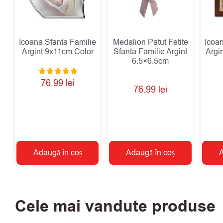
Icoana Sfanta Familie
Medalion Patut Fetite
Icoa
Argint 9x11cm Color
Sfanta Familie Argint
Argi
6.5×6.5cm
Evaluat la
76.99
lei
5.00
76.99
lei
din 5
Adaugă în coș
Adaugă în coș
A
Cele mai vandute produse