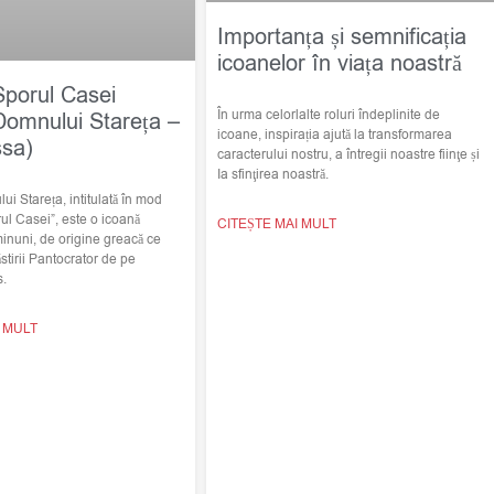
Importanța și semnificația
icoanelor în viața noastră
Sporul Casei
În urma celorlalte roluri îndeplinite de
Domnului Stareța –
icoane, inspirația ajută la transformarea
ssa)
caracterului nostru, a întregii noastre fiinţe și
Ia sfinţirea noastră.
i Stareța, intitulată în mod
ul Casei”, este o icoană
CITEȘTE MAI MULT
minuni, de origine greacă ce
stirii Pantocrator de pe
s.
I MULT