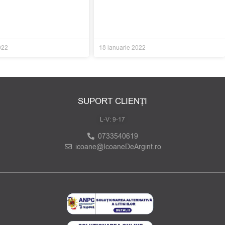
022
18 ianuarie 2022
SUPORT CLIENȚI
L-V: 9-17
0733540619
icoane@IcoaneDeArgint.ro