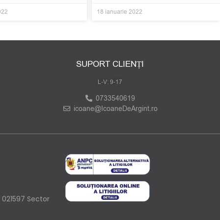
022
18 ianuarie 2022
SUPORT CLIENȚI
L-V: 9-17
0733540619
icoane@IcoaneDeArgint.ro
4 021597 Sector