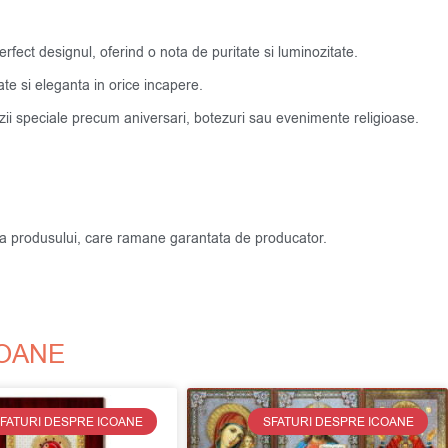
rfect designul, oferind o nota de puritate si luminozitate.
te si eleganta in orice incapere.
cazii speciale precum aniversari, botezuri sau evenimente religioase.
atea produsului, care ramane garantata de producator.
COANE
FATURI DESPRE ICOANE
SFATURI DESPRE ICOANE