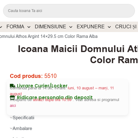
FORMA
DIMENSIUNE
EXPUNERE
CRUCI ȘI
Domnului Athos Argint 14×29.5 cm Color Rama Alba
Icoana Maicii Domnului At
Color Ram
Cod produs:
5510
Livrare Curier/Locker
Comanda pana la 14:00, livrare:
luni, 10 august – marți, 11
august
Ridicare personala din depozit
Incepand de
astazi dupa ora 10:59
. Vezi adresa si programul
aici
Specificatii
Ambalare