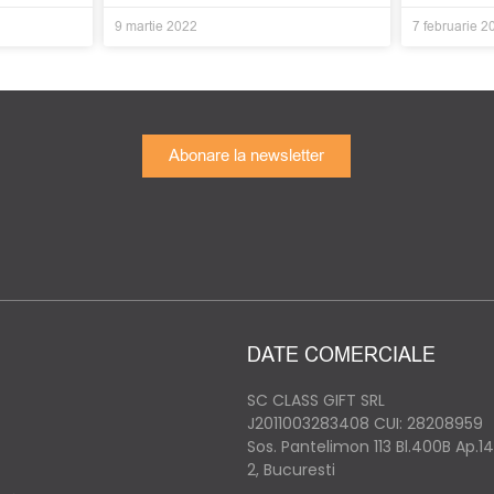
9 martie 2022
7 februarie 2
Abonare la newsletter
DATE COMERCIALE
SC CLASS GIFT SRL
J2011003283408
CUI: 28208959
Sos. Pantelimon 113 Bl.400B Ap.1
2, Bucuresti