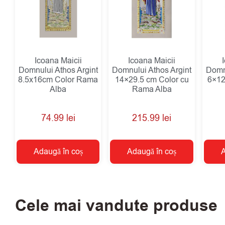
Icoana Maicii
Icoana Maicii
Domnului Athos Argint
Domnului Athos Argint
Domnu
8.5x16cm Color Rama
14×29.5 cm Color cu
6×12
Alba
Rama Alba
74.99
lei
215.99
lei
Adaugă în coș
Adaugă în coș
A
Cele mai vandute produse