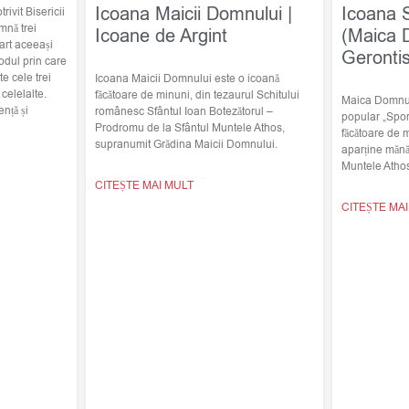
Icoana Maicii Domnului |
Icoana 
trivit Bisericii
mnă trei
Icoane de Argint
(Maica 
art aceeași
Geronti
odul prin care
e cele trei
Icoana Maicii Domnului este o icoană
elelalte.
făcătoare de minuni, din tezaurul Schitului
Maica Domnulu
nță și
românesc Sfântul Ioan Botezătorul –
popular „Spor
Prodromu de la Sfântul Muntele Athos,
făcătoare de 
supranumit Grădina Maicii Domnului.
aparține mănă
Muntele Atho
CITEȘTE MAI MULT
CITEȘTE MA