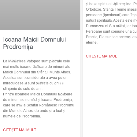
și baza spiritualității creștine. Po
Ortodoxe, Sfânta Treime însea
persoane (ipostasuri) care împ
natură spirituală. Acesta este m
Dumnezeu ni S-a arătat, iar toat
Persoane sunt comune una cu c
Practic, Ele sunt de aceeași ese
Icoana Maicii Domnului
eterne.
Prodromița
CITEȘTE MAI MULT
La Mănăstirea Vatoped sunt păstrate cele
mai multe icoane făcătoare de minuni ale
Maicii Domnului din Sfântul Munte Athos.
Acestea sunt considerate a avea puteri
miraculoase și sunt păstrate cu grijă și
sfințenie de sute de ani.
Printre icoanele Maicii Domnului făcătoare
de minuni se numără și Icoana Prodromița,
care se află la Schitul Românesc Prodromu
din Muntele Athos, de unde și-a luat și
numele de Prodromița.
CITEȘTE MAI MULT