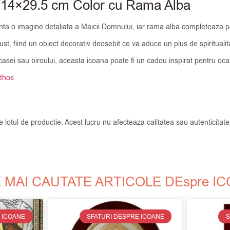
t 14×29.5 cm Color cu Rama Alba
inta o imagine detaliata a Maicii Domnului, iar rama alba completeaza pe
t, fiind un obiect decorativ deosebit ce va aduce un plus de spiritualita
le casei sau biroului, aceasta icoana poate fi un cadou inspirat pentru o
thos
de lotul de productie. Acest lucru nu afecteaza calitatea sau autenticit
 MAI CAUTATE ARTICOLE DEspre I
 ICOANE
SFATURI DESPRE ICOANE
S