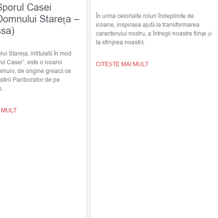
Sporul Casei
În urma celorlalte roluri îndeplinite de
Domnului Stareța –
icoane, inspirația ajută la transformarea
ssa)
caracterului nostru, a întregii noastre fiinţe și
Ia sfinţirea noastră.
i Stareța, intitulată în mod
ul Casei”, este o icoană
CITEȘTE MAI MULT
minuni, de origine greacă ce
stirii Pantocrator de pe
s.
I MULT