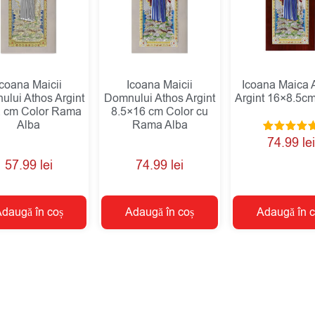
Icoana Maicii
Icoana Maicii
Icoana Maica 
lui Athos Argint
Domnului Athos Argint
Argint 16×8.5cm
 cm Color Rama
8.5×16 cm Color cu
Alba
Rama Alba
Evaluat la
74.99
lei
5.00
din 5
57.99
lei
74.99
lei
daugă în coș
Adaugă în coș
Adaugă în c