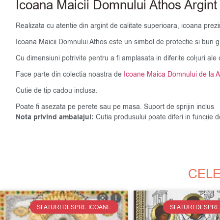
Icoana Maicii Domnului Athos Argin
Realizata cu atentie din argint de calitate superioara, icoana prez
Icoana Maicii Domnului Athos este un simbol de protectie si bun gus
Cu dimensiuni potrivite pentru a fi amplasata in diferite colțuri a
Face parte din colectia noastra de
Icoane Maica Domnului de la A
Cutie de tip cadou inclusa.
Poate fi asezata pe perete sau pe masa. Suport de sprijin inclus
Nota privind ambalajul:
Cutia produsului poate diferi in funcție 
CELE
SFATURI DESPRE ICOANE
SFATURI DESPRE