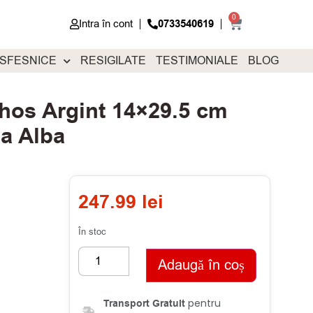
0
Intra în cont
0733540619
 SFESNICE
RESIGILATE
TESTIMONIALE
BLOG
hos Argint 14×29.5 cm
a Alba
247.99
lei
În stoc
Adaugă în coș
pentru
Transport Gratuit