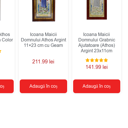
Athos
Icoana Maicii
Icoana Maicii
 Color
Domnului Athos Argint
Domnului Grabnic
11×23 cm cu Geam
Ajutatoare (Athos)
Argint 23x11cm
211.99
lei
Evaluat la
141.99
lei
5.00
din 5
oș
Adaugă în coș
Adaugă în coș