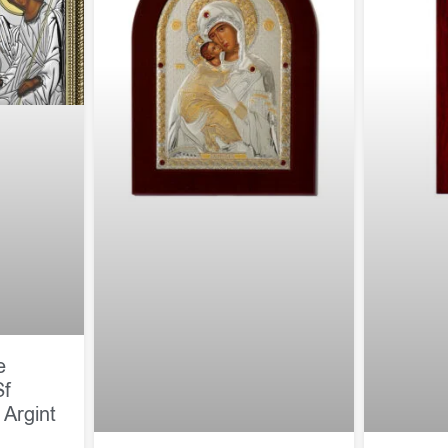
e
Sf
 Argint