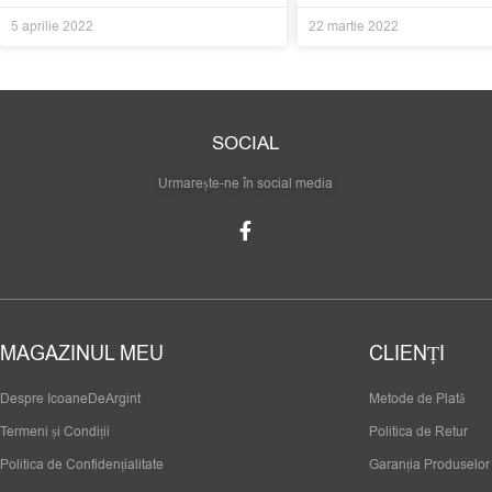
5 aprilie 2022
22 martie 2022
SOCIAL
Urmarește-ne în social media
MAGAZINUL MEU
CLIENȚI
Despre IcoaneDeArgint
Metode de Plată
Termeni și Condiții
Politica de Retur
Politica de Confidențialitate
Garanția Produselor