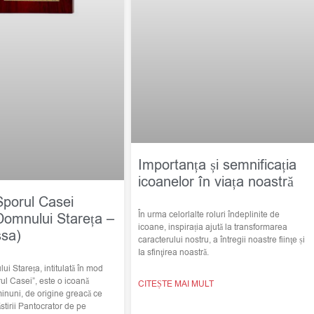
Importanța și semnificația
icoanelor în viața noastră
Sporul Casei
În urma celorlalte roluri îndeplinite de
Domnului Stareța –
icoane, inspirația ajută la transformarea
ssa)
caracterului nostru, a întregii noastre fiinţe și
Ia sfinţirea noastră.
i Stareța, intitulată în mod
ul Casei”, este o icoană
CITEȘTE MAI MULT
minuni, de origine greacă ce
stirii Pantocrator de pe