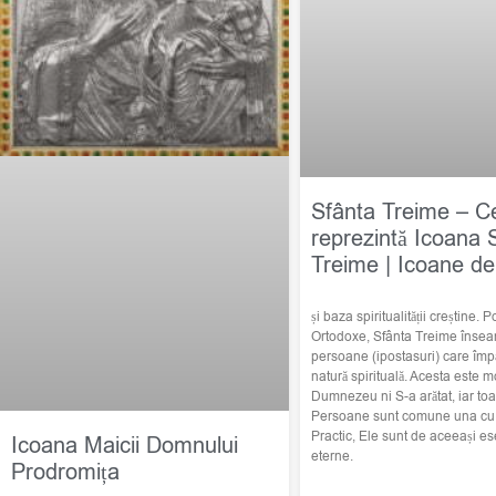
Sfânta Treime – C
reprezintă Icoana 
Treime | Icoane de
și baza spiritualității creștine. Po
Ortodoxe, Sfânta Treime însea
persoane (ipostasuri) care împ
natură spirituală. Acesta este m
Dumnezeu ni S-a arătat, iar toat
Persoane sunt comune una cu c
Practic, Ele sunt de aceeași ese
Icoana Maicii Domnului
eterne.
Prodromița