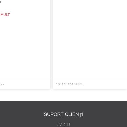
s.
I MULT
022
18 ianuarie 2022
SUPORT CLIENȚI
L-V: 9-17