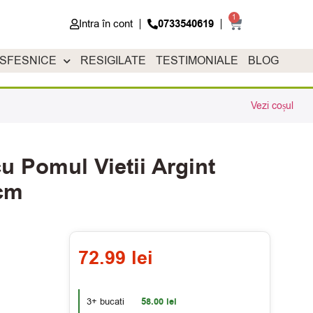
1
Intra în cont
0733540619
 SFESNICE
RESIGILATE
TESTIMONIALE
BLOG
Vezi coșul
u Pomul Vietii Argint
cm
72.99
lei
3+ bucati
58.00
lei