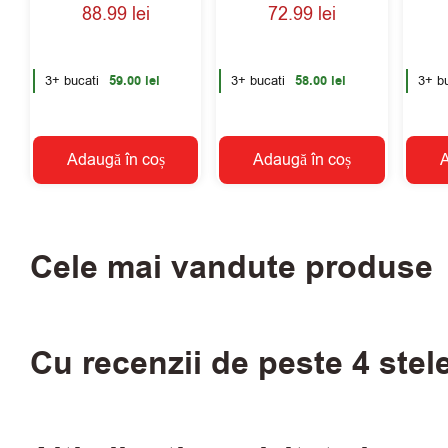
Evaluat la
88.99
lei
72.99
lei
5.00
din 5
3+ bucati
59.00
lei
3+ bucati
58.00
lei
3+ bu
Adaugă în coș
Adaugă în coș
A
Cele mai vandute produse
Cu recenzii de peste 4 stel