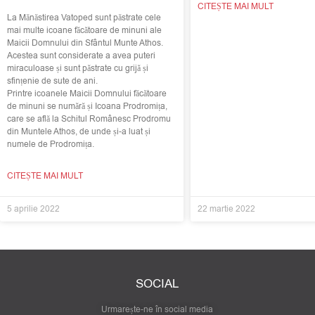
CITEȘTE MAI MULT
La Mănăstirea Vatoped sunt păstrate cele
mai multe icoane făcătoare de minuni ale
Maicii Domnului din Sfântul Munte Athos.
Acestea sunt considerate a avea puteri
miraculoase și sunt păstrate cu grijă și
sfințenie de sute de ani.
Printre icoanele Maicii Domnului făcătoare
de minuni se numără și Icoana Prodromița,
care se află la Schitul Românesc Prodromu
din Muntele Athos, de unde și-a luat și
numele de Prodromița.
CITEȘTE MAI MULT
5 aprilie 2022
22 martie 2022
SOCIAL
Urmarește-ne în social media