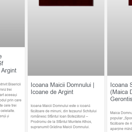
e
Sf
 Argint
Icoana Maicii Domnului |
Icoana 
trivit Bisericii
mnă trei
Icoane de Argint
(Maica 
art aceeași
Geronti
odul prin care
e cele trei
Icoana Maicii Domnului este o icoană
elelalte.
făcătoare de minuni, din tezaurul Schitului
Maica Domnulu
nță și
românesc Sfântul Ioan Botezătorul –
popular „Spor
Prodromu de la Sfântul Muntele Athos,
făcătoare de 
supranumit Grădina Maicii Domnului.
aparține mănă