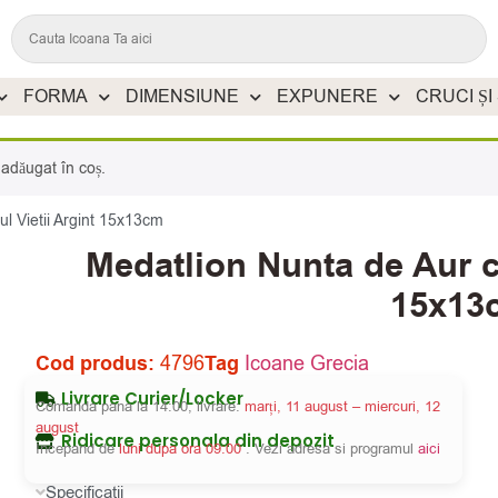
FORMA
DIMENSIUNE
EXPUNERE
CRUCI ȘI
adăugat în coș.
l Vietii Argint 15x13cm
Medatlion Nunta de Aur c
15x13
Cod produs:
4796
Tag
Icoane Grecia
Livrare Curier/Locker
Comanda pana la 14:00, livrare:
marți, 11 august – miercuri, 12
august
Ridicare personala din depozit
Incepand de
luni dupa ora 09:00
. Vezi adresa si programul
aici
Specificatii