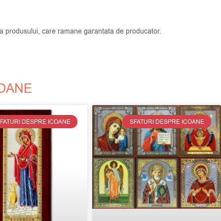
atea produsului, care ramane garantata de producator.
COANE
FATURI DESPRE ICOANE
SFATURI DESPRE ICOANE