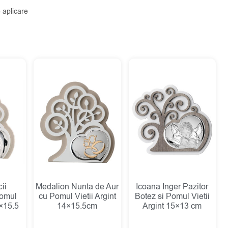
 aplicare
ii
Medalion Nunta de Aur
Icoana Inger Pazitor
Pomul
cu Pomul Vietii Argint
Botez si Pomul Vietii
4×15.5
14×15.5cm
Argint 15×13 cm