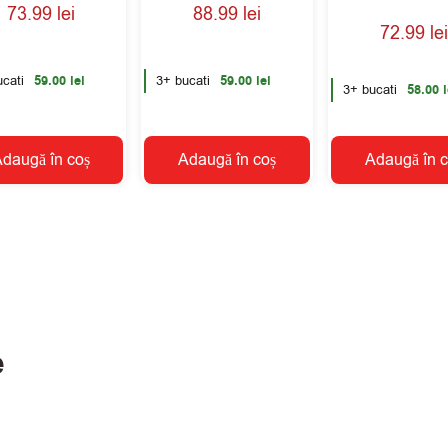
Evaluat la
73.99
lei
88.99
lei
5.00
72.99
lei
din 5
cati
59.00
lei
3+ bucati
59.00
lei
3+ bucati
58.00
l
daugă în coș
Adaugă în coș
Adaugă în c
e