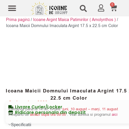
0
Prima pagină
/
Icoane Argint Maica Patimirilor ( Amolynthos )
/
Modele Icoane
Cruci și sfesnice
Icoana Maicii Domnului Imaculata Argint 17.5 x 22.5 cm Color
Icoana Maicii Domnului Imaculata Argint 17.5
22.5 cm Color
Cod produs:
3028
Livrare Curier/Locker
Comanda pana la 14:00, livrare:
luni, 10 august – marți, 11 august
Ridicare personala din depozit
Incepand de
astazi dupa ora 09:00
. Vezi adresa si programul
aici
Specificatii