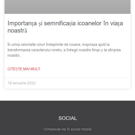
Importanța și semnificația icoanelor în viața
noastră
În urma celorlalte roluri îndeplinite de icoane, inspirația ajută la
transformarea caracterului nostru, a întregii noastre fiinţe și Ia sfinţirea
noastră.
CITEȘTE MAI MULT
18 ianuarie 2022
SOCIAL
Urmarește-ne în social media