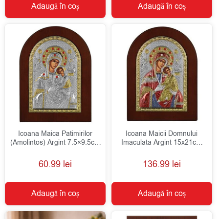
Adaugă în coș
Adaugă în coș
Icoana Maica Patimirilor
Icoana Maicii Domnului
(Amolintos) Argint 7.5×9.5cm
Imaculata Argint 15x21cm
Auriu
Auriu Color
60.99
lei
136.99
lei
Adaugă în coș
Adaugă în coș