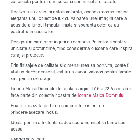
cunoscuta pentru frumusetea si semnificatia ei aparte.
Realizata cu argint si detalii colorate, aceasta icoana imbina
eleganta unui obiect de lux cu valoarea unei imagini care a
adus de-a lungul timpului liniste si speranta celor ce au
pastrat-o in casele lor.
Designul in care apar ingerii cu semnele Patimilor ii confera
unicitate si profunzime, fiind considerata o icoana care inspira
curaj si protectie.
Prin finisajele de calitate si dimensiunea sa potrivita, poate fi
atat un decor deosebit, cat si un cadou valoros pentru familie
sau pentru cei dragi.
Icoana Maicii Domnului Imaculata argint 17.5 x 22.5 cm color
face parte din colectia noastra de
Icoane Maica Domnului
Poate fi asezata pe birou sau perete, sistem de
prindere/asezare inclus.
Ideala pentru a fi oferita cadou sau a ne insoti la birou sau
acasa.
Fabricata in Italia.