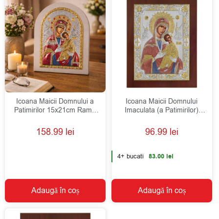
Icoana Maicii Domnului a
Icoana Maicii Domnului
Patimirilor 15x21cm Rama
Imaculata (a Patimirilor)
Alba
Argint 10×12.5cm Color
158.99
lei
96.99
lei
4+ bucati
83.00
lei
Adaugă în coș
Adaugă în coș