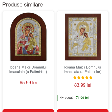
Produse similare
Icoana Maicii Domnului
Icoana Maicii Domnului
Imaculata (a Patimirilor)
Imaculata (a Patimirilor)
Argint 7.5×9.5cm Auriu Color
Argint 10×12.5cm
65.99
lei
Evaluat la
83.99
lei
5.00
din 5
4+ bucati
71.00
lei