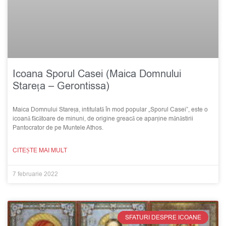
Icoana Sporul Casei (Maica Domnului
Stareța – Gerontissa)
Maica Domnului Stareța, intitulată în mod popular „Sporul Casei”, este o
icoană făcătoare de minuni, de origine greacă ce aparține mănăstirii
Pantocrator de pe Muntele Athos.
CITEȘTE MAI MULT
7 februarie 2022
SFATURI DESPRE ICOANE