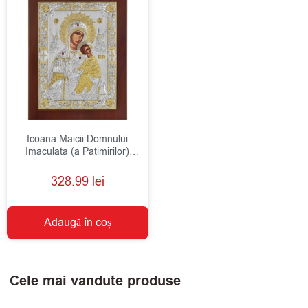
Icoana Maicii Domnului
Imaculata (a Patimirilor)
Argint 24x32cm
328.99
lei
Adaugă în coș
Cele mai vandute produse