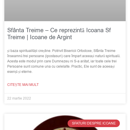
Sfânta Treime – Ce reprezintă Icoana Sf
Treime | Icoane de Argint
și baza spiritualității creștine. Potrivit Bisericii Ortodoxe, Sfânta Treime
înseamnă trei persoane (ipostasuri) care împart aceeași natură spirituală.
Acesta este modul prin care Dumnezeu ni S-a arătat, iar toate cele trei
Persoane sunt comune una cu celelalte. Practic, Ele sunt de aceeași
esență și eterne.
CITEȘTE MAI MULT
22 martie 2022
SFATURI DESPRE ICOANE