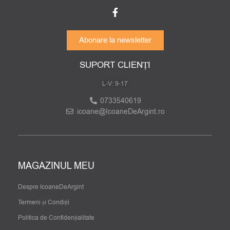
Abonare la newsletter
SUPORT CLIENȚI
L-V: 9-17
0733540619
icoane@IcoaneDeArgint.ro
MAGAZINUL MEU
Despre IcoaneDeArgint
Termeni și Condiții
Politica de Confidențialitate