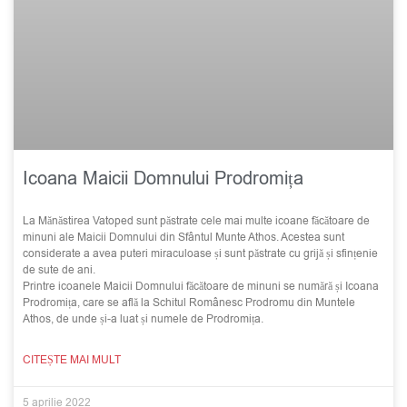
Icoana Maicii Domnului Prodromița
La Mănăstirea Vatoped sunt păstrate cele mai multe icoane făcătoare de
minuni ale Maicii Domnului din Sfântul Munte Athos. Acestea sunt
considerate a avea puteri miraculoase și sunt păstrate cu grijă și sfințenie
de sute de ani.
Printre icoanele Maicii Domnului făcătoare de minuni se numără și Icoana
Prodromița, care se află la Schitul Românesc Prodromu din Muntele
Athos, de unde și-a luat și numele de Prodromița.
CITEȘTE MAI MULT
5 aprilie 2022