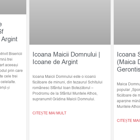
e
Sf
 Argint
Icoana Maicii Domnului |
Icoana 
trivit Bisericii
mnă trei
Icoane de Argint
(Maica 
art aceeași
Geronti
odul prin care
e cele trei
Icoana Maicii Domnului este o icoană
elelalte.
făcătoare de minuni, din tezaurul Schitului
Maica Domnulu
nță și
românesc Sfântul Ioan Botezătorul –
popular „Spor
Prodromu de la Sfântul Muntele Athos,
făcătoare de 
supranumit Grădina Maicii Domnului.
aparține mănă
Muntele Atho
CITEȘTE MAI MULT
CITEȘTE MA