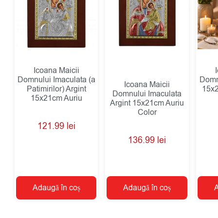
Icoana Maicii
Domnului Imaculata (a
Domnu
Icoana Maicii
Patimirilor) Argint
15x
Domnului Imaculata
15x21cm Auriu
Argint 15x21cm Auriu
Color
121.99
lei
136.99
lei
Adaugă în coș
Adaugă în coș
A