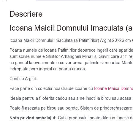
Descriere
Icoana Maicii Domnului Imaculata (a 
Icoana Maicii Domnului Imaculata (a Patimirilor) Argint 20×26 cm 
Poarta numele de icoana Patimirilor deoarece ingerii care apar de
sunt scrise numele Sfintilor Arhangheli Mihail si Gavril care ar fi
cu gandul la evenimentele ce vor urma: patimile si moartea Mantuito
indreptata spre ingerul ce poarta crucea.
Contine Argint.
Face parte din colectia noastra de icoane cu
Icoane Maica Domnu
Ideala pentru a fi oferita cadou sau a ne insoti la birou sau acasa
Poate fi asezata pe birou sau perete, Sistem de prindere/asezare 
Nota privind ambalajul:
Cutia produsului poate diferi in funcție 