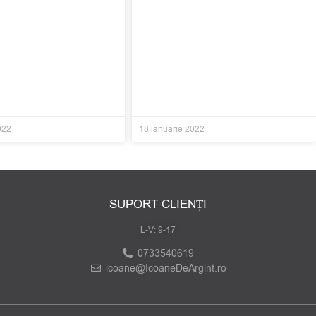
022
18 ianuarie 2022
SUPORT CLIENȚI
L-V: 9-17
0733540619
icoane@IcoaneDeArgint.ro