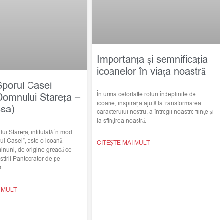
Importanța și semnificația
icoanelor în viața noastră
Sporul Casei
În urma celorlalte roluri îndeplinite de
Domnului Stareța –
icoane, inspirația ajută la transformarea
ssa)
caracterului nostru, a întregii noastre fiinţe și
Ia sfinţirea noastră.
i Stareța, intitulată în mod
ul Casei”, este o icoană
CITEȘTE MAI MULT
minuni, de origine greacă ce
stirii Pantocrator de pe
s.
I MULT