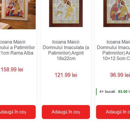
Icoana Maicii
Icoana Maicii
Icoana Maic
lui a Patimirilor
Domnului Imaculata (a
Domnului Imacul
21cm Rama Alba
Patimirilor) Argint
Patimirilor) A
18x22cm
10×12.5cm C
158.99
lei
121.99
lei
96.99
lei
4+ bucati
83.00
l
daugă în coș
Adaugă în coș
Adaugă în c