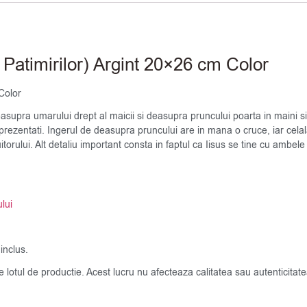
Patimirilor) Argint 20×26 cm Color
Color
asupra umarului drept al maicii si deasupra pruncului poarta in maini s
 reprezentati. Ingerul de deasupra pruncului are in mana o cruce, iar cela
rului. Alt detaliu important consta in faptul ca Iisus se tine cu ambele
lui
inclus.
de lotul de productie. Acest lucru nu afecteaza calitatea sau autenticit