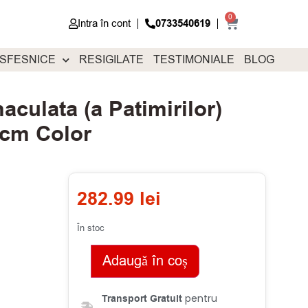
0
Intra în cont
0733540619
 SFESNICE
RESIGILATE
TESTIMONIALE
BLOG
culata (a Patimirilor)
 cm Color
282.99
lei
În stoc
Adaugă în coș
pentru
Transport Gratuit