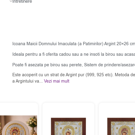
Intretinere
Icoana Maicii Domnului Imaculata (a Patimirilor) Argint 20×26 c
Ideala pentru a fi oferita cadou sau a ne insoti la birou sau acas
Poate fi asezata pe birou sau perete, Sistem de prindere/asezare
Este acoperit cu un strat de Argint pur (999, 925 etc). Metoda de
a Argintului va...
Vezi mai mult