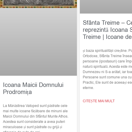
Sfânta Treime – C
reprezintă Icoana 
Treime | Icoane de
și baza spiritualității creștine. Po
Ortodoxe, Sfânta Treime însea
persoane (ipostasuri) care împ
natură spirituală. Acesta este m
Dumnezeu ni S-a arătat, iar toat
Persoane sunt comune una cu c
Practic, Ele sunt de aceeași ese
Icoana Maicii Domnului
eterne.
Prodromița
CITEȘTE MAI MULT
La Mănăstirea Vatoped sunt păstrate cele
mai multe icoane făcătoare de minuni ale
Maicii Domnului din Sfântul Munte Athos.
Acestea sunt considerate a avea puteri
miraculoase și sunt păstrate cu grijă și