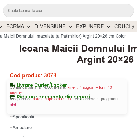
FORMA
DIMENSIUNE
EXPUNERE
CRUCI ȘI
a Maicii Domnului Imaculata (a Patimirilor) Argint 20×26 cm Color
Icoana Maicii Domnului Ima
Argint 20×26
Cod produs:
3073
Livrare Curier/Locker
Comanda pana la 14:00, livrare:
vineri, 7 august – luni, 10
august
Ridicare personala din depozit
Incepand de
astazi dupa ora 09:00
. Vezi adresa si programul
aici
Specificatii
Ambalare