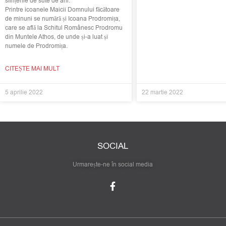
sfințenie de sute de ani.
Printre icoanele Maicii Domnului făcătoare
de minuni se numără și Icoana Prodromița,
care se află la Schitul Românesc Prodromu
din Muntele Athos, de unde și-a luat și
numele de Prodromița.
CITEȘTE MAI MULT
5 aprilie 2022
22 martie 2022
SOCIAL
Urmarește-ne în social media