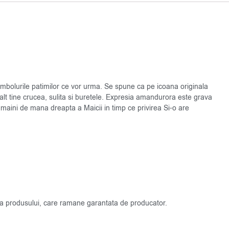
imbolurile patimilor ce vor urma. Se spune ca pe icoana originala
lalt tine crucea, sulita si buretele. Expresia amandurora este grava
 maini de mana dreapta a Maicii in timp ce privirea Si-o are
atea produsului, care ramane garantata de producator.