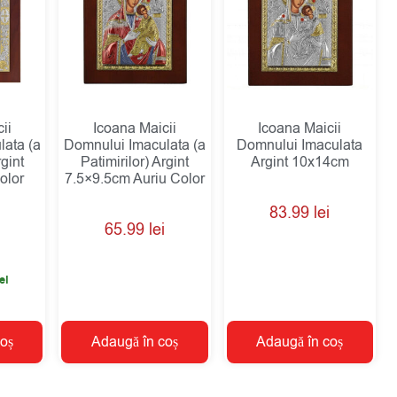
ii
Icoana Maicii
Icoana Maicii
ata (a
Domnului Imaculata (a
Domnului Imaculata
rgint
Patimirilor) Argint
Argint 10x14cm
olor
7.5×9.5cm Auriu Color
83.99
lei
65.99
lei
ei
oș
Adaugă în coș
Adaugă în coș