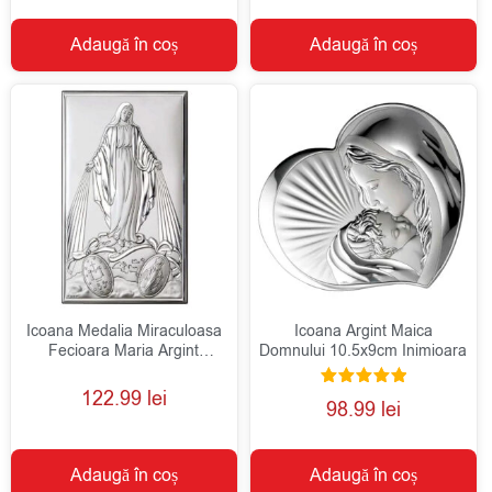
Adaugă în coș
Adaugă în coș
Icoana Medalia Miraculoasa
Icoana Argint Maica
Fecioara Maria Argint
Domnului 10.5x9cm Inimioara
9x15cm
122.99
lei
Evaluat la
98.99
lei
5.00
din 5
Adaugă în coș
Adaugă în coș