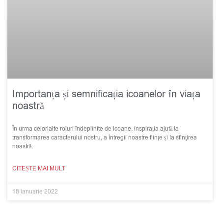
Importanța și semnificația icoanelor în viața
noastră
În urma celorlalte roluri îndeplinite de icoane, inspirația ajută la
transformarea caracterului nostru, a întregii noastre fiinţe și Ia sfinţirea
noastră.
CITEȘTE MAI MULT
18 ianuarie 2022