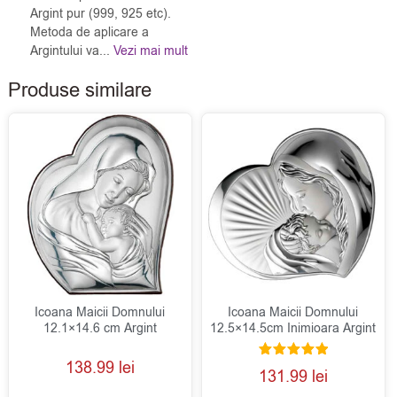
Argint pur (999, 925 etc).
Metoda de aplicare a
Argintului va...
Vezi mai mult
Produse similare
Icoana Maicii Domnului
Icoana Maicii Domnului
12.1×14.6 cm Argint
12.5×14.5cm Inimioara Argint
138.99
lei
Evaluat la
131.99
lei
5.00
din 5