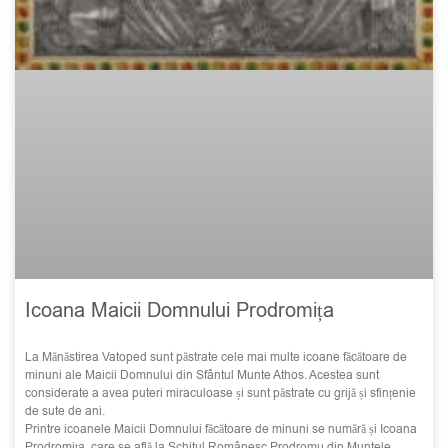
Icoana Maicii Domnului Prodromița
La Mănăstirea Vatoped sunt păstrate cele mai multe icoane făcătoare de
minuni ale Maicii Domnului din Sfântul Munte Athos. Acestea sunt
considerate a avea puteri miraculoase și sunt păstrate cu grijă și sfințenie
de sute de ani.
Printre icoanele Maicii Domnului făcătoare de minuni se numără și Icoana
Prodromița, care se află la Schitul Românesc Prodromu din Muntele