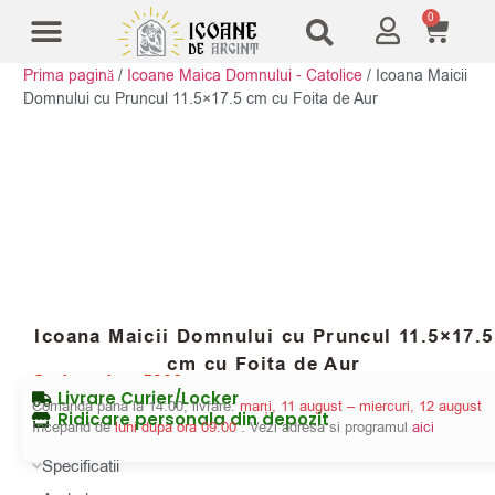
0
Prima pagină
/
Icoane Maica Domnului - Catolice
/
Icoana Maicii
Modele Icoane
Cruci și sfesnice
Domnului cu Pruncul 11.5×17.5 cm cu Foita de Aur
Icoana Maicii Domnului cu Pruncul 11.5×17.5
cm cu Foita de Aur
Cod produs:
5806
Livrare Curier/Locker
Comanda pana la 14:00, livrare:
marți, 11 august – miercuri, 12 august
Ridicare personala din depozit
Incepand de
luni dupa ora 09:00
. Vezi adresa si programul
aici
Specificatii