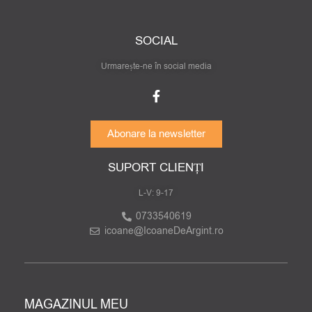
SOCIAL
Urmarește-ne în social media
Abonare la newsletter
SUPORT CLIENȚI
L-V: 9-17
0733540619
icoane@IcoaneDeArgint.ro
MAGAZINUL MEU