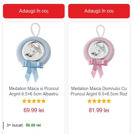
Adaugă în coș
Adaugă în coș
Medalion Maica si Pruncul
Medalion Maica Domnului Cu
Argint 6.5×6.5cm Albastru
Pruncul Argint 6.5×6.5cm Roz
Evaluat la
Evaluat la
69.99
lei
81.99
lei
5.00
5.00
din 5
din 5
3+ bucati
50.00
lei