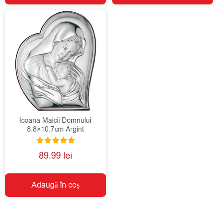
Icoana Maicii Domnului
8.8×10.7cm Argint
Evaluat la
89.99
lei
5.00
din 5
Adaugă în coș