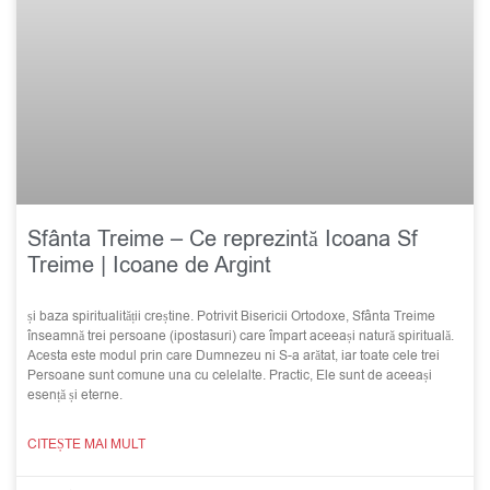
Sfânta Treime – Ce reprezintă Icoana Sf
Treime | Icoane de Argint
și baza spiritualității creștine. Potrivit Bisericii Ortodoxe, Sfânta Treime
înseamnă trei persoane (ipostasuri) care împart aceeași natură spirituală.
Acesta este modul prin care Dumnezeu ni S-a arătat, iar toate cele trei
Persoane sunt comune una cu celelalte. Practic, Ele sunt de aceeași
esență și eterne.
CITEȘTE MAI MULT