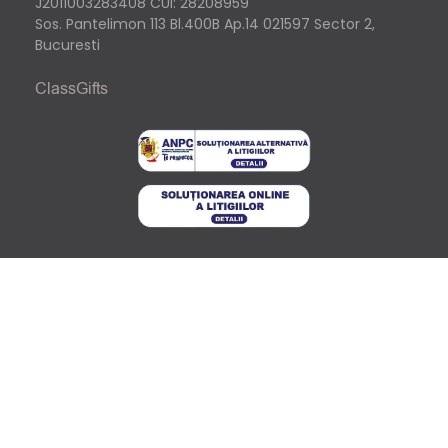
J2011003283408
CUI: 28208959
Sos. Pantelimon 113 Bl.400B Ap.14 021597 Sector 2,
Bucuresti
ClassGifts