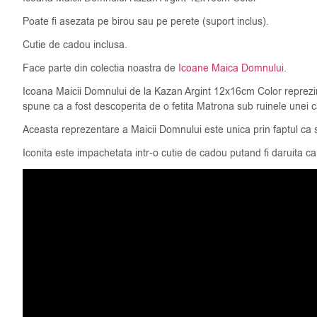
Poate fi asezata pe birou sau pe perete (suport inclus).
Cutie de cadou inclusa.
Face parte din colectia noastra de
Icoane Maica Domnului
.
Icoana Maicii Domnului de la Kazan Argint 12x16cm Color reprezi
spune ca a fost descoperita de o fetita Matrona sub ruinele unei
Aceasta reprezentare a Maicii Domnului este unica prin faptul ca 
Iconita este impachetata intr-o cutie de cadou putand fi daruita ca