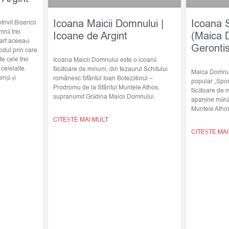
Icoana Maicii Domnului |
Icoana 
trivit Bisericii
mnă trei
Icoane de Argint
(Maica 
art aceeași
Geronti
odul prin care
e cele trei
Icoana Maicii Domnului este o icoană
elelalte.
făcătoare de minuni, din tezaurul Schitului
Maica Domnulu
nță și
românesc Sfântul Ioan Botezătorul –
popular „Spor
Prodromu de la Sfântul Muntele Athos,
făcătoare de 
supranumit Grădina Maicii Domnului.
aparține mănă
Muntele Atho
CITEȘTE MAI MULT
CITEȘTE MA