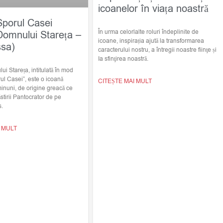
icoanelor în viața noastră
Sporul Casei
În urma celorlalte roluri îndeplinite de
Domnului Stareța –
icoane, inspirația ajută la transformarea
ssa)
caracterului nostru, a întregii noastre fiinţe și
Ia sfinţirea noastră.
i Stareța, intitulată în mod
ul Casei”, este o icoană
CITEȘTE MAI MULT
minuni, de origine greacă ce
stirii Pantocrator de pe
s.
I MULT