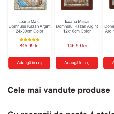
Icoana Maicii
Icoana Maicii
Domnului Kazan Argint
Domnului Kazan Argint
Domn
24x30cm Color
12x16cm Color
Argi
Evaluat la
845.99
lei
146.99
lei
5.00
din 5
Adaugă în coș
Adaugă în coș
A
Cele mai vandute produse