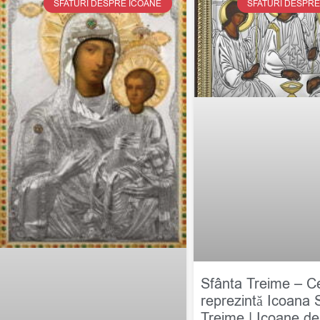
SFATURI DESPRE ICOANE
SFATURI DESPRE
Sfânta Treime – C
reprezintă Icoana 
Treime | Icoane de