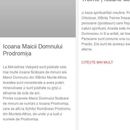
și baza spiritualității creștine. Po
Ortodoxe, Sfânta Treime însea
persoane (ipostasuri) care împ
natură spirituală. Acesta este m
Dumnezeu ni S-a arătat, iar toat
Persoane sunt comune una cu c
Practic, Ele sunt de aceeași ese
Icoana Maicii Domnului
eterne.
Prodromița
CITEȘTE MAI MULT
La Mănăstirea Vatoped sunt păstrate cele
mai multe icoane făcătoare de minuni ale
Maicii Domnului din Sfântul Munte Athos.
Acestea sunt considerate a avea puteri
miraculoase și sunt păstrate cu grijă și
sfințenie de sute de ani.
Printre icoanele Maicii Domnului făcătoare
de minuni se numără și Icoana Prodromița,
care se află la Schitul Românesc Prodromu
din Muntele Athos, de unde și-a luat și
numele de Prodromița.