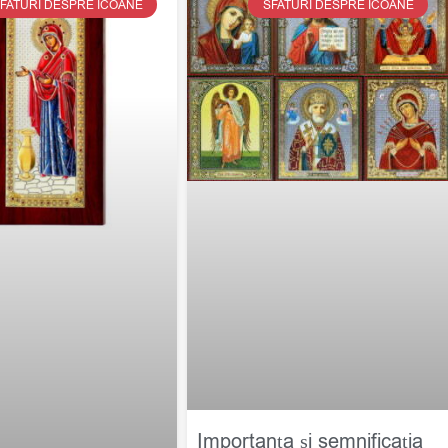
FATURI DESPRE ICOANE
SFATURI DESPRE ICOANE
Importanța și semnificația