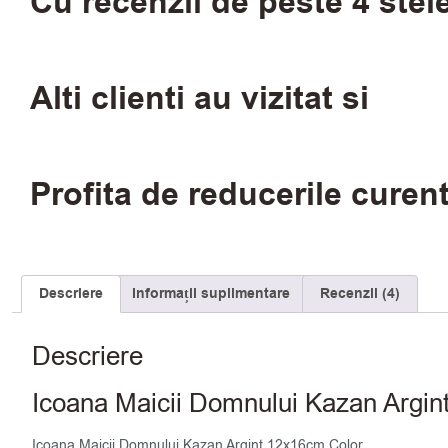
Cu recenzii de peste 4 stel
Alti clienti au vizitat si
Profita de reducerile curen
Descriere
Informații suplimentare
Recenzii (4)
Descriere
Icoana Maicii Domnului Kazan Argin
Icoana Maicii Domnului Kazan Argint 12x16cm Color