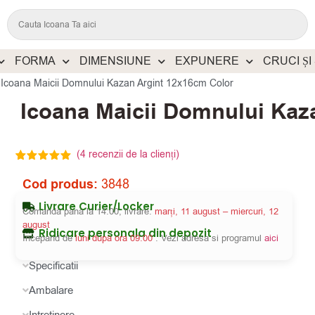
FORMA
DIMENSIUNE
EXPUNERE
CRUCI ȘI
/
Icoana Maicii Domnului Kazan Argint 12x16cm Color
Icoana Maicii Domnului Kaz
(
4
recenzii de la clienți)
4
Evaluat la
5.00
din 5
Cod produs:
3848
pe baza a
evaluări de
Livrare Curier/Locker
la clienți
Comanda pana la 14:00, livrare:
marți, 11 august – miercuri, 12
august
Ridicare personala din depozit
Incepand de
luni dupa ora 09:00
. Vezi adresa si programul
aici
Specificatii
Ambalare
Intretinere