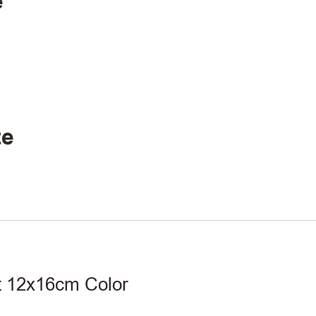
e
te
t 12x16cm Color