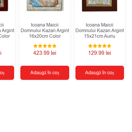
ii
Icoana Maicii
Icoana Maicii
 Argint
Domnului Kazan Argint
Domnului Kazan Argint
Color
16x20cm Color
15x21cm Auriu
Evaluat la
Evaluat la
i
423.99
lei
129.99
lei
5.00
5.00
din 5
din 5
oș
Adaugă în coș
Adaugă în coș