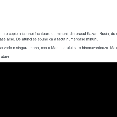
nta o copie a icoanei facatoare de minuni, din orasul Kazan, Rusia, d
 case arse. De atunci se spune ca a facut numeroase minuni.
se vede o singura mana, cea a Mantuitorului care binecuvanteaza. Maini
 atare.