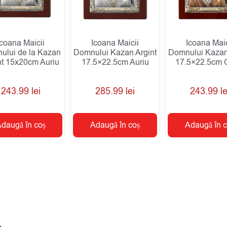
Icoana Maicii
Icoana Maicii
Icoana Maic
ului de la Kazan
Domnului Kazan Argint
Domnului Kazan
nt 15x20cm Auriu
17.5×22.5cm Auriu
17.5×22.5cm 
243.99
lei
285.99
lei
243.99
le
daugă în coș
Adaugă în coș
Adaugă în c