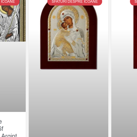
 ICOANE
SFATURI DESPRE ICOANE
S
e
Sf
 Argint