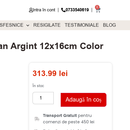
0
Intra în cont
0733540619
 SFESNICE
RESIGILATE
TESTIMONIALE
BLOG
an Argint 12x16cm Color
313.99
lei
În stoc
Adaugă în coș
pentru
Transport Gratuit
comenzi de peste 450 lei