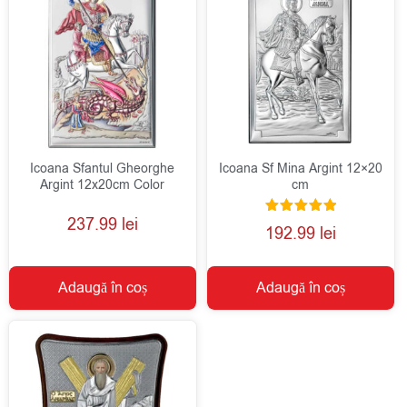
Icoana Sfantul Gheorghe
Icoana Sf Mina Argint 12×20
Argint 12x20cm Color
cm
237.99
lei
Evaluat la
192.99
lei
5.00
din 5
Adaugă în coș
Adaugă în coș