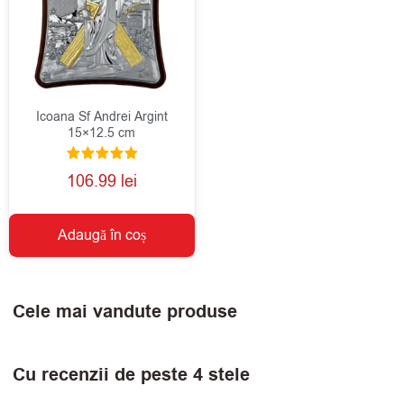
Icoana Sf Andrei Argint
15×12.5 cm
Evaluat la
106.99
lei
5.00
din 5
Adaugă în coș
Cele mai vandute produse
Cu recenzii de peste 4 stele