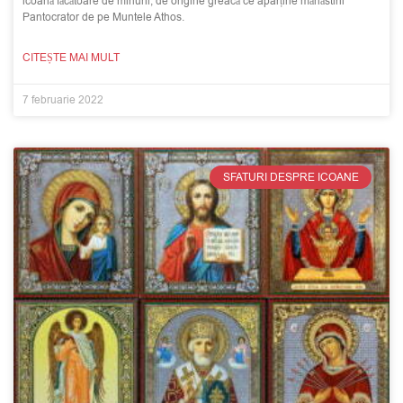
icoană făcătoare de minuni, de origine greacă ce aparține mănăstirii
Pantocrator de pe Muntele Athos.
CITEȘTE MAI MULT
7 februarie 2022
SFATURI DESPRE ICOANE