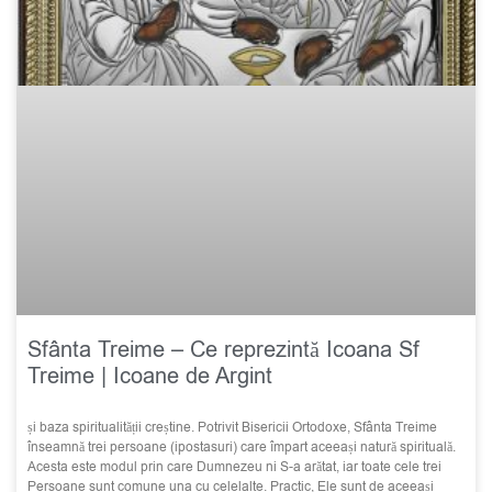
Sfânta Treime – Ce reprezintă Icoana Sf
Treime | Icoane de Argint
și baza spiritualității creștine. Potrivit Bisericii Ortodoxe, Sfânta Treime
înseamnă trei persoane (ipostasuri) care împart aceeași natură spirituală.
Acesta este modul prin care Dumnezeu ni S-a arătat, iar toate cele trei
Persoane sunt comune una cu celelalte. Practic, Ele sunt de aceeași