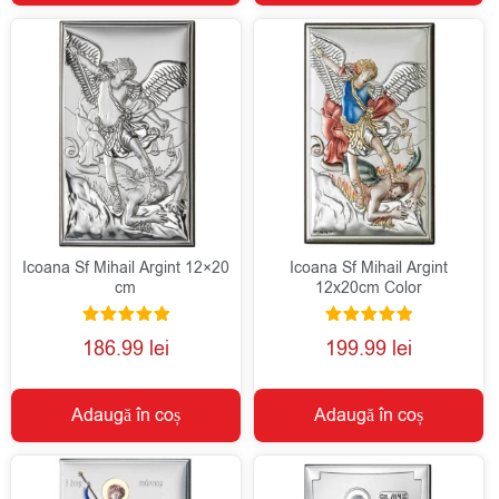
Icoana Sf Mihail Argint 12×20
Icoana Sf Mihail Argint
cm
12x20cm Color
Evaluat la
Evaluat la
186.99
lei
199.99
lei
5.00
5.00
din 5
din 5
Adaugă în coș
Adaugă în coș