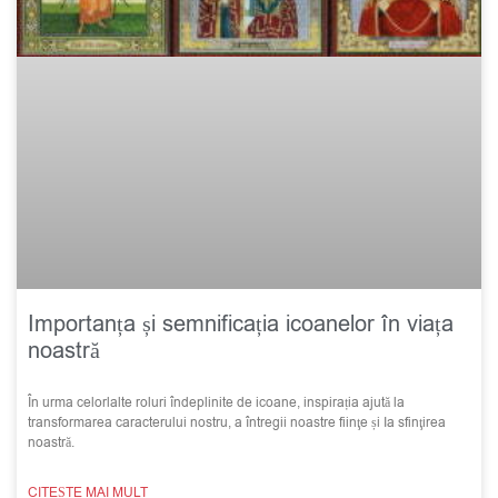
Importanța și semnificația icoanelor în viața
noastră
În urma celorlalte roluri îndeplinite de icoane, inspirația ajută la
transformarea caracterului nostru, a întregii noastre fiinţe și Ia sfinţirea
noastră.
CITEȘTE MAI MULT