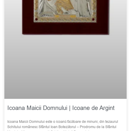
Icoana Maicii Domnului | Icoane de Argint
Icoana Maicii Domnului este o icoană făcătoare de minuni, din tezaurul
Schitului românesc Sfântul Ioan Botezătorul – Prodromu de la Sfântul