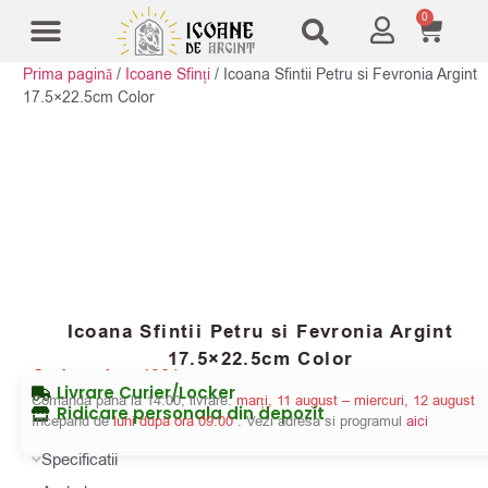
0
Prima pagină
/
Icoane Sfinți
/
Icoana Sfintii Petru si Fevronia Argint
Modele Icoane
Cruci și sfesnice
17.5×22.5cm Color
Icoana Sfintii Petru si Fevronia Argint
17.5×22.5cm Color
Cod produs:
4861
Livrare Curier/Locker
Comanda pana la 14:00, livrare:
marți, 11 august – miercuri, 12 august
Ridicare personala din depozit
Incepand de
luni dupa ora 09:00
. Vezi adresa si programul
aici
Specificatii