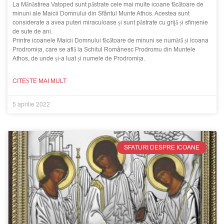
La Mănăstirea Vatoped sunt păstrate cele mai multe icoane făcătoare de
minuni ale Maicii Domnului din Sfântul Munte Athos. Acestea sunt
considerate a avea puteri miraculoase și sunt păstrate cu grijă și sfințenie
de sute de ani.
Printre icoanele Maicii Domnului făcătoare de minuni se numără și Icoana
Prodromița, care se află la Schitul Românesc Prodromu din Muntele
Athos, de unde și-a luat și numele de Prodromița.
CITEȘTE MAI MULT
5 aprilie 2022
SFATURI DESPRE ICOANE