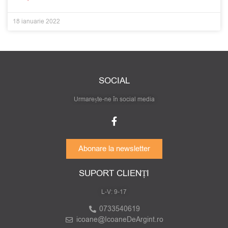
18 ianuarie 2022
SOCIAL
Urmarește-ne în social media
Abonare la newsletter
SUPORT CLIENȚI
L-V: 9-17
0733540619
icoane@IcoaneDeArgint.ro