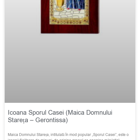
Icoana Sporul Casei (Maica Domnului
Stareța – Gerontissa)
Maica Domnului Stareța, intitulată în mod popular „Sporul Casei”, este o