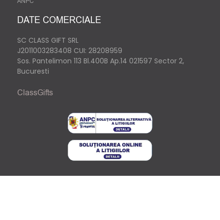
ANPC
DATE COMERCIALE
SC CLASS GIFT SRL
J2011003283408
CUI: 28208959
Sos. Pantelimon 113 Bl.400B Ap.14 021597 Sector 2,
Bucuresti
ClassGifts