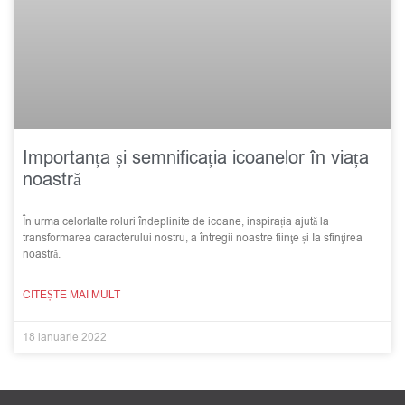
Importanța și semnificația icoanelor în viața
noastră
În urma celorlalte roluri îndeplinite de icoane, inspirația ajută la
transformarea caracterului nostru, a întregii noastre fiinţe și Ia sfinţirea
noastră.
CITEȘTE MAI MULT
18 ianuarie 2022