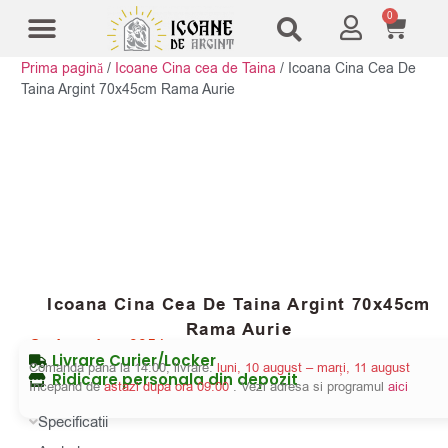
0
Prima pagină
/
Icoane Cina cea de Taina
/
Icoana Cina Cea De
Modele Icoane
Cruci și sfesnice
Taina Argint 70x45cm Rama Aurie
Icoana Cina Cea De Taina Argint 70x45cm
Rama Aurie
Cod produs:
3354
Livrare Curier/Locker
Comanda pana la 14:00, livrare:
luni, 10 august – marți, 11 august
Ridicare personala din depozit
Incepand de
astazi dupa ora 09:00
. Vezi adresa si programul
aici
Specificatii