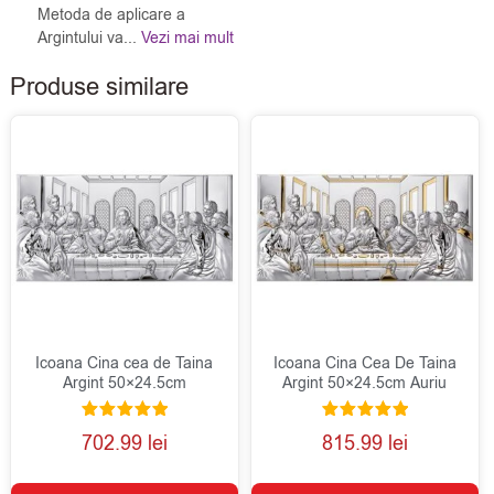
Metoda de aplicare a
Argintului va...
Vezi mai mult
Produse similare
Icoana Cina cea de Taina
Icoana Cina Cea De Taina
Argint 50×24.5cm
Argint 50×24.5cm Auriu
Evaluat la
Evaluat la
702.99
lei
815.99
lei
5.00
5.00
din 5
din 5