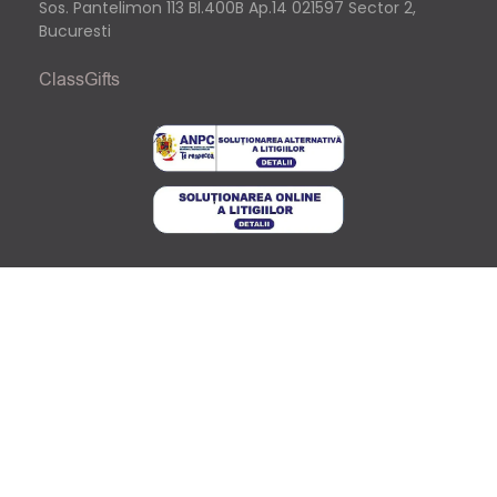
Sos. Pantelimon 113 Bl.400B Ap.14 021597 Sector 2,
Bucuresti
ClassGifts