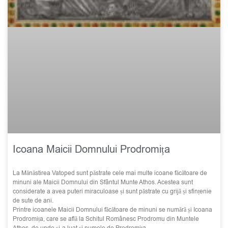
Icoana Maicii Domnului Prodromița
La Mănăstirea Vatoped sunt păstrate cele mai multe icoane făcătoare de
minuni ale Maicii Domnului din Sfântul Munte Athos. Acestea sunt
considerate a avea puteri miraculoase și sunt păstrate cu grijă și sfințenie
de sute de ani.
Printre icoanele Maicii Domnului făcătoare de minuni se numără și Icoana
Prodromița, care se află la Schitul Românesc Prodromu din Muntele
Athos, de unde și-a luat și numele de Prodromița.