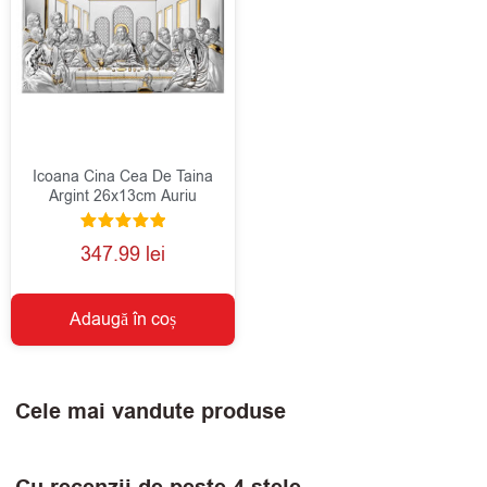
Icoana Cina Cea De Taina
Argint 26x13cm Auriu
Evaluat la
347.99
lei
5.00
din 5
Adaugă în coș
Cele mai vandute produse