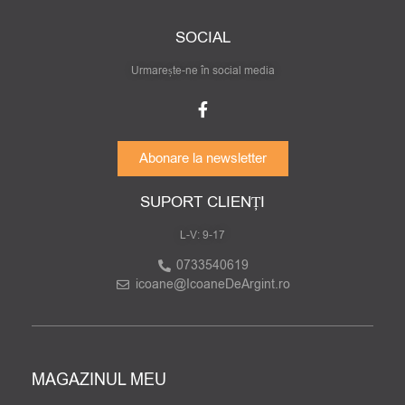
SOCIAL
Urmarește-ne în social media
Abonare la newsletter
SUPORT CLIENȚI
L-V: 9-17
0733540619
icoane@IcoaneDeArgint.ro
MAGAZINUL MEU