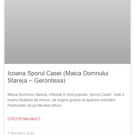
Icoana Sporul Casei (Maica Domnului
Stareța – Gerontissa)
Maica Domnului Stareța, intitulată în mod popular „Sporul Casei”, este o
icoană făcătoare de minuni, de origine greacă ce aparține mănăstirii
Pantocrator de pe Muntele Athos.
CITEȘTE MAI MULT
7 februarie 2022