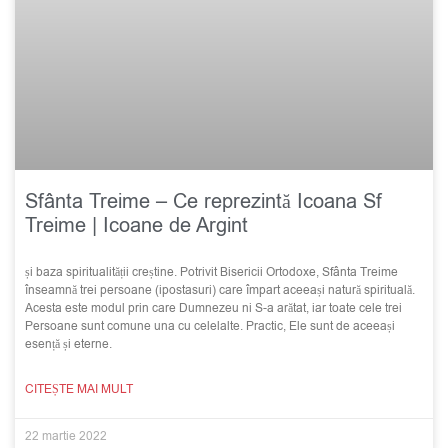
Sfânta Treime – Ce reprezintă Icoana Sf
Treime | Icoane de Argint
și baza spiritualității creștine. Potrivit Bisericii Ortodoxe, Sfânta Treime
înseamnă trei persoane (ipostasuri) care împart aceeași natură spirituală.
Acesta este modul prin care Dumnezeu ni S-a arătat, iar toate cele trei
Persoane sunt comune una cu celelalte. Practic, Ele sunt de aceeași
esență și eterne.
CITEȘTE MAI MULT
22 martie 2022