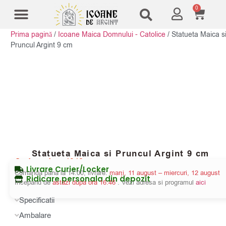
0
Prima pagină
/
Icoane Maica Domnului - Catolice
/
Statueta Maica s
Modele Icoane
Cruci și sfesnice
Pruncul Argint 9 cm
Statueta Maica si Pruncul Argint 9 cm
Cod produs:
4342
Livrare Curier/Locker
Comanda pana la 14:00, livrare:
marți, 11 august – miercuri, 12 august
Ridicare personala din depozit
Incepand de
astazi dupa ora 16:46
. Vezi adresa si programul
aici
Specificatii
Ambalare