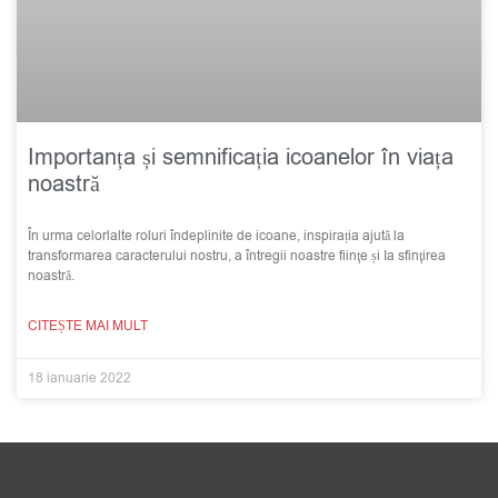
Importanța și semnificația icoanelor în viața
noastră
În urma celorlalte roluri îndeplinite de icoane, inspirația ajută la
transformarea caracterului nostru, a întregii noastre fiinţe și Ia sfinţirea
noastră.
CITEȘTE MAI MULT
18 ianuarie 2022