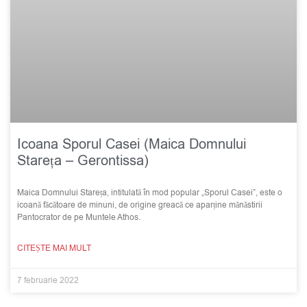
Icoana Sporul Casei (Maica Domnului
Stareța – Gerontissa)
Maica Domnului Stareța, intitulată în mod popular „Sporul Casei”, este o
icoană făcătoare de minuni, de origine greacă ce aparține mănăstirii
Pantocrator de pe Muntele Athos.
CITEȘTE MAI MULT
7 februarie 2022