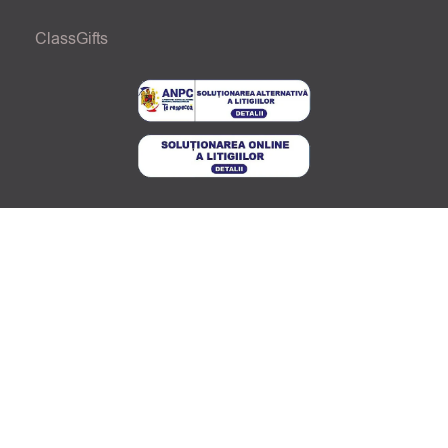
ClassGifts