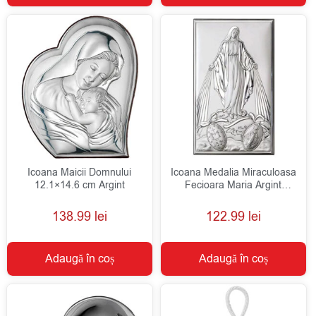
Icoana Maicii Domnului
Icoana Medalia Miraculoasa
12.1×14.6 cm Argint
Fecioara Maria Argint
9x15cm
138.99
lei
122.99
lei
Adaugă în coș
Adaugă în coș