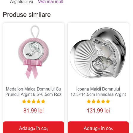
Argintului va...
Vezi mai mult
Produse similare
Medalion Maica Domnului Cu
Icoana Maicii Domnului
Pruncul Argint 6.5×6.5cm Roz
12.5×14.5cm Inimioara Argint
Evaluat la
Evaluat la
81.99
lei
131.99
lei
5.00
5.00
din 5
din 5
Adaugă în coș
Adaugă în coș