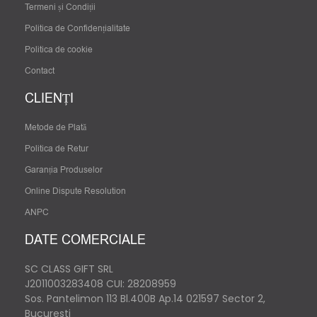
Termeni și Condiții
Politica de Confidențialitate
Politica de cookie
Contact
CLIENȚI
Metode de Plată
Politica de Retur
Garanția Produselor
Online Dispute Resolution
ANPC
DATE COMERCIALE
SC CLASS GIFT SRL
J2011003283408
CUI: 28208959
Sos. Pantelimon 113 Bl.400B Ap.14 021597 Sector 2,
Bucuresti