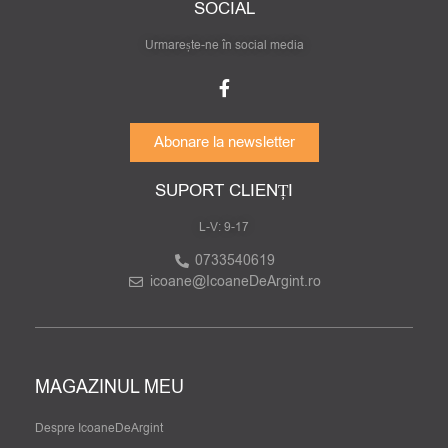
SOCIAL
Urmarește-ne în social media
Abonare la newsletter
SUPORT CLIENȚI
L-V: 9-17
0733540619
icoane@IcoaneDeArgint.ro
MAGAZINUL MEU
Despre IcoaneDeArgint