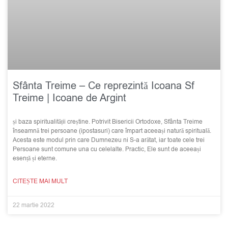
Sfânta Treime – Ce reprezintă Icoana Sf
Treime | Icoane de Argint
și baza spiritualității creștine. Potrivit Bisericii Ortodoxe, Sfânta Treime
înseamnă trei persoane (ipostasuri) care împart aceeași natură spirituală.
Acesta este modul prin care Dumnezeu ni S-a arătat, iar toate cele trei
Persoane sunt comune una cu celelalte. Practic, Ele sunt de aceeași
esență și eterne.
CITEȘTE MAI MULT
22 martie 2022