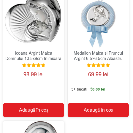
Icoana Argint Maica
Medalion Maica si Pruncul
Domnului 10.5x9cm Inimioara
Argint 6.5×6.5cm Albastru
Evaluat la
Evaluat la
98.99
lei
69.99
lei
5.00
5.00
din 5
din 5
3+ bucati
50.00
lei
Adaugă în coș
Adaugă în coș