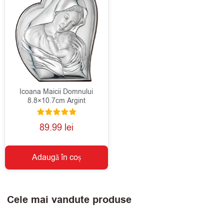
Icoana Maicii Domnului
8.8×10.7cm Argint
Evaluat la
89.99
lei
5.00
din 5
Adaugă în coș
Cele mai vandute produse