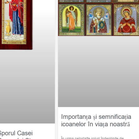
Importanța și semnificația
icoanelor în viața noastră
Sporul Casei
În urma celorlalte roluri îndeplinite de