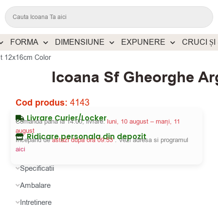
FORMA
DIMENSIUNE
EXPUNERE
CRUCI ȘI
nt 12x16cm Color
Icoana Sf Gheorghe Ar
Cod produs:
4143
Livrare Curier/Locker
Comanda pana la 14:00, livrare:
luni, 10 august – marți, 11
august
Ridicare personala din depozit
Incepand de
astazi dupa ora 09:53
. Vezi adresa si programul
aici
Specificatii
Ambalare
Intretinere