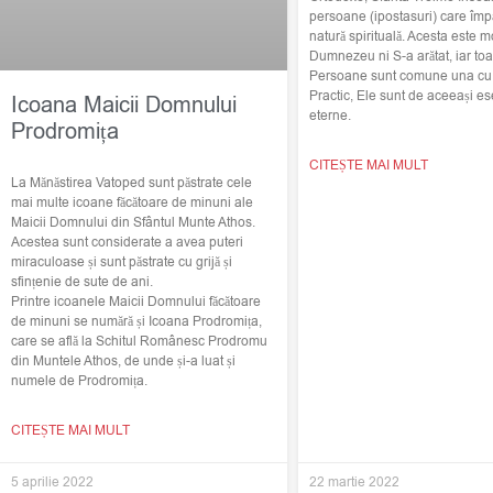
persoane (ipostasuri) care împ
natură spirituală. Acesta este m
Dumnezeu ni S-a arătat, iar toat
Persoane sunt comune una cu c
Practic, Ele sunt de aceeași ese
Icoana Maicii Domnului
eterne.
Prodromița
CITEȘTE MAI MULT
La Mănăstirea Vatoped sunt păstrate cele
mai multe icoane făcătoare de minuni ale
Maicii Domnului din Sfântul Munte Athos.
Acestea sunt considerate a avea puteri
miraculoase și sunt păstrate cu grijă și
sfințenie de sute de ani.
Printre icoanele Maicii Domnului făcătoare
de minuni se numără și Icoana Prodromița,
care se află la Schitul Românesc Prodromu
din Muntele Athos, de unde și-a luat și
numele de Prodromița.
CITEȘTE MAI MULT
5 aprilie 2022
22 martie 2022