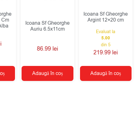
orghe
Icoana Sf Gheorghe
4 Cm
Argint 12×20 cm
Icoana Sf Gheorghe
Alba
Auriu 6.5x11cm
Evaluat la
5.00
i
din 5
86.99
lei
219.99
lei
oș
Adaugă în coș
Adaugă în coș