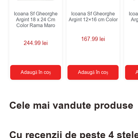
Icoana Sf Gheorghe
Icoana Sf Gheorghe
Ico
Argint 18 x 24 Cm
Argint 12×16 cm Color
Arg
Color Rama Maro
167.99
lei
244.99
lei
Adaugă în coș
Adaugă în coș
A
Cele mai vandute produse
Cu recenzii de peste 4 stel