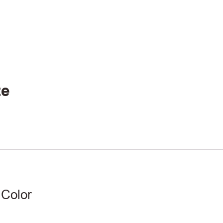
te
 Color