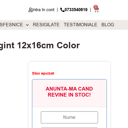
0
Intra în cont
0733540619
 SFESNICE
RESIGILATE
TESTIMONIALE
BLOG
gint 12x16cm Color
Stoc epuizat
ANUNTA-MA CAND
REVINE IN STOC!