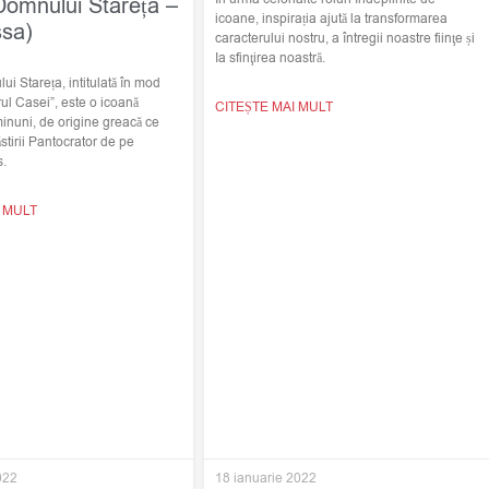
Domnului Stareța –
icoane, inspirația ajută la transformarea
ssa)
caracterului nostru, a întregii noastre fiinţe și
Ia sfinţirea noastră.
i Stareța, intitulată în mod
ul Casei”, este o icoană
CITEȘTE MAI MULT
minuni, de origine greacă ce
stirii Pantocrator de pe
s.
I MULT
022
18 ianuarie 2022