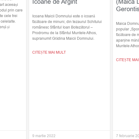
Icoane de Argint
(Maica 
art aceeași
Geronti
odul prin care
e cele trei
Icoana Maicii Domnului este o icoană
elelalte.
făcătoare de minuni, din tezaurul Schitului
Maica Domnulu
nță și
românesc Sfântul Ioan Botezătorul –
popular „Spor
Prodromu de la Sfântul Muntele Athos,
făcătoare de 
supranumit Grădina Maicii Domnului.
aparține mănă
Muntele Atho
CITEȘTE MAI MULT
CITEȘTE MA
9 martie 2022
7 februarie 2