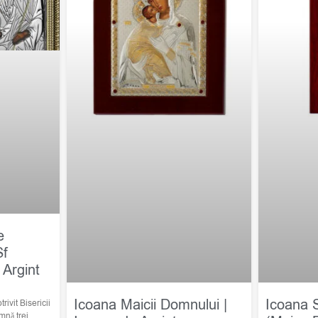
e
Sf
 Argint
Icoana Maicii Domnului |
Icoana 
trivit Bisericii
mnă trei