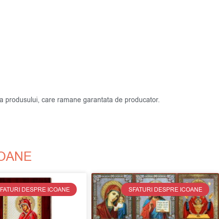
atea produsului, care ramane garantata de producator.
COANE
FATURI DESPRE ICOANE
SFATURI DESPRE ICOANE