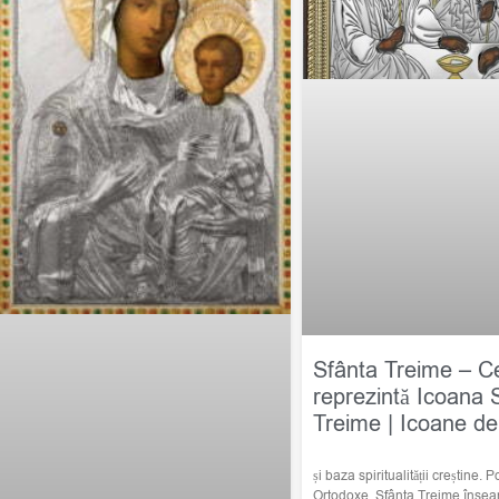
Sfânta Treime – C
reprezintă Icoana 
Treime | Icoane de
și baza spiritualității creștine. Po
Ortodoxe, Sfânta Treime însea