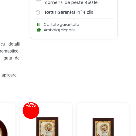
comenzi de peste 450 lei
in 14 zile
Retur Garantat
Calitate garantata
Ambalaj elegant
u detalii
nomastice.
nd gata de
 aplicare
-2%