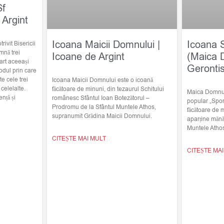
Sf
 Argint
Icoana Maicii Domnului |
Icoana 
trivit Bisericii
mnă trei
Icoane de Argint
(Maica 
art aceeași
Geronti
odul prin care
e cele trei
Icoana Maicii Domnului este o icoană
elelalte.
făcătoare de minuni, din tezaurul Schitului
Maica Domnulu
nță și
românesc Sfântul Ioan Botezătorul –
popular „Spor
Prodromu de la Sfântul Muntele Athos,
făcătoare de 
supranumit Grădina Maicii Domnului.
aparține mănă
Muntele Atho
CITEȘTE MAI MULT
CITEȘTE MA