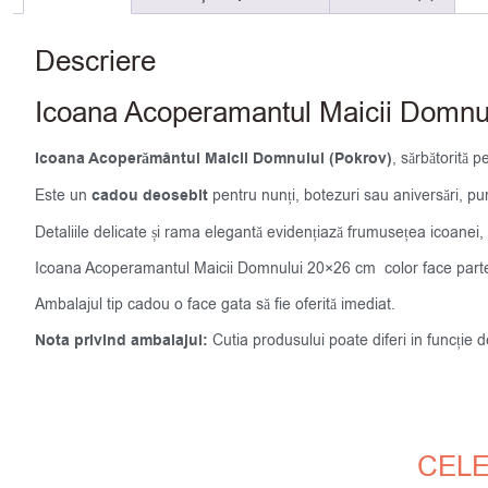
Descriere
Icoana Acoperamantul Maicii Domnul
Icoana Acoperământul Maicii Domnului (Pokrov)
, sărbătorită 
Este un
cadou deosebit
pentru nunți, botezuri sau aniversări, pur
Detaliile delicate și rama elegantă evidențiază frumusețea icoanei, 
Icoana Acoperamantul Maicii Domnului 20×26 cm color face parte
Ambalajul tip cadou o face gata să fie oferită imediat.
Nota privind ambalajul:
Cutia produsului poate diferi in funcție 
CELE