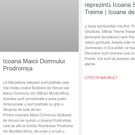
reprezintă Icoana 
Treime | Icoane de
și baza spiritualității creștine. Po
Ortodoxe, Sfânta Treime însea
persoane (ipostasuri) care împ
natură spirituală. Acesta este m
Dumnezeu ni S-a arătat, iar toat
Persoane sunt comune una cu c
Practic, Ele sunt de aceeași ese
Icoana Maicii Domnului
eterne.
Prodromița
CITEȘTE MAI MULT
La Mănăstirea Vatoped sunt păstrate cele
mai multe icoane făcătoare de minuni ale
Maicii Domnului din Sfântul Munte Athos.
Acestea sunt considerate a avea puteri
miraculoase și sunt păstrate cu grijă și
sfințenie de sute de ani.
Printre icoanele Maicii Domnului făcătoare
de minuni se numără și Icoana Prodromița,
care se află la Schitul Românesc Prodromu
din Muntele Athos, de unde și-a luat și