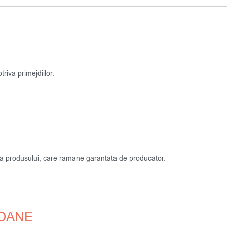
riva primejdiilor.
atea produsului, care ramane garantata de producator.
COANE