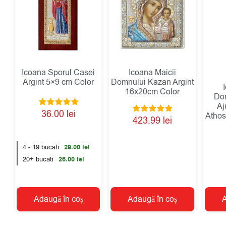
Icoana Sporul Casei
Icoana Maicii
Argint 5×9 cm Color
Domnului Kazan Argint
16x20cm Color
Do
Aj
Evaluat la
36.00
lei
Athos
Evaluat la
5.00
423.99
lei
5.00
din 5
din 5
4 - 19 bucati
29.00
lei
20+ bucati
26.00
lei
Adaugă în coș
Adaugă în coș
A