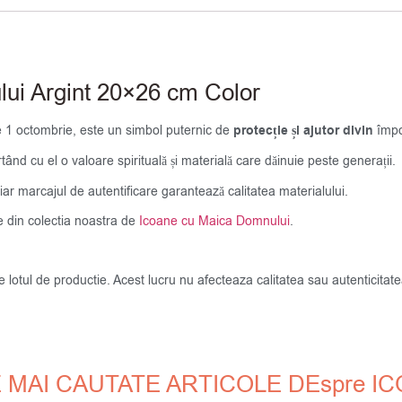
ui Argint 20×26 cm Color
pe 1 octombrie, este un simbol puternic de
protecție și ajutor divin
împot
tând cu el o valoare spirituală și materială care dăinuie peste generații.
iar marcajul de autentificare garantează calitatea materialului.
 din colectia noastra de
Icoane cu Maica Domnului
.
de lotul de productie. Acest lucru nu afecteaza calitatea sau autenticit
 MAI CAUTATE ARTICOLE DEspre I