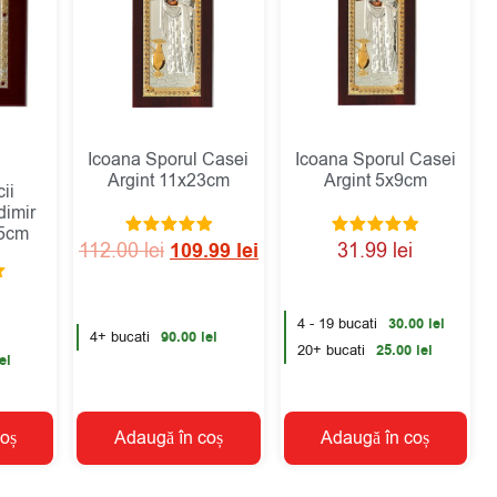
Icoana Sporul Casei
Icoana Sporul Casei
Argint 11x23cm
Argint 5x9cm
ii
dimir
.5cm
Evaluat la
Evaluat la
112.00
lei
109.99
lei
31.99
lei
5.00
4.91
din 5
din 5
4 - 19 bucati
30.00
lei
4+ bucati
90.00
lei
20+ bucati
25.00
lei
ei
oș
Adaugă în coș
Adaugă în coș