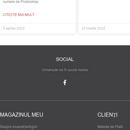
numele de Prodromița.
CITEȘTE MAI MULT
5 aprilie 2022
22 martie 2022
SOCIAL
Urmarește-ne în social media
MAGAZINUL MEU
CLIENȚI
Despre IcoaneDeArgint
Metode de Plată