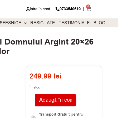
0
Intra în cont
0733540619
 SFESNICE
RESIGILATE
TESTIMONIALE
BLOG
i Domnului Argint 20×26
lor
249.99
lei
În stoc
Adaugă în coș
pentru
Transport Gratuit