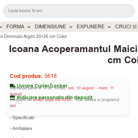
FORMA
DIMENSIUNE
EXPUNERE
CRUCI ȘI
ii Domnului Argint 20×26 cm Color
Icoana Acoperamantul Maici
cm Co
Cod produs:
5618
Livrare Curier/Locker
Comanda pana la 14:00, livrare:
luni, 10 august – marți, 11
august
Ridicare personala din depozit
Incepand de
astazi dupa ora 09:00
. Vezi adresa si programul
aici
Specificatii
Ambalare