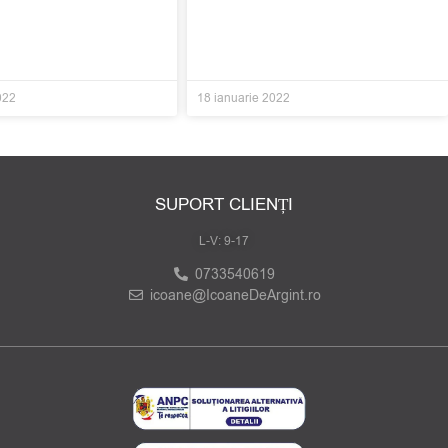
022
18 ianuarie 2022
SUPORT CLIENȚI
L-V: 9-17
0733540619
icoane@IcoaneDeArgint.ro