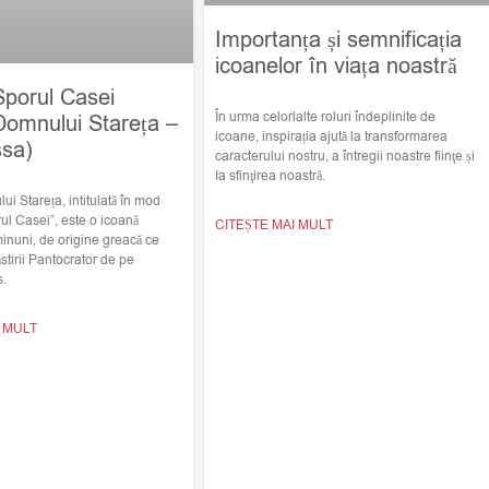
Importanța și semnificația
icoanelor în viața noastră
Sporul Casei
În urma celorlalte roluri îndeplinite de
Domnului Stareța –
icoane, inspirația ajută la transformarea
ssa)
caracterului nostru, a întregii noastre fiinţe și
Ia sfinţirea noastră.
i Stareța, intitulată în mod
ul Casei”, este o icoană
CITEȘTE MAI MULT
minuni, de origine greacă ce
stirii Pantocrator de pe
s.
I MULT