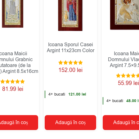
Icoana Sporul Casei
Argint 11x23cm Color
Icoana Maicii
Icoana Maic
mnului Grabnic
Domnului Vla
utatoare (de la
Argint 7.5×9
Evaluat la
152.00
lei
) Argint 8.5x16cm
5.00
din 5
Evaluat la
55.99
lei
5.00
Evaluat la
81.99
lei
din 5
5.00
4+ bucati
121.00
lei
din 5
4+ bucati
48.00
l
daugă în coș
Adaugă în coș
Adaugă în c