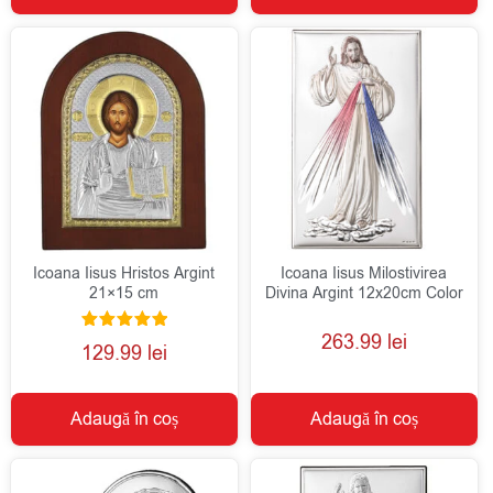
Icoana Iisus Hristos Argint
Icoana Iisus Milostivirea
21×15 cm
Divina Argint 12x20cm Color
263.99
lei
Evaluat la
129.99
lei
5.00
din 5
Adaugă în coș
Adaugă în coș