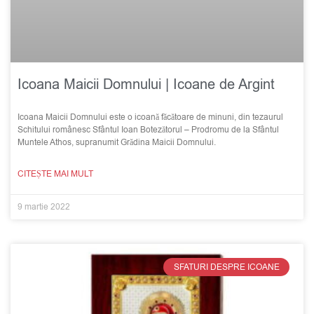
Icoana Maicii Domnului | Icoane de Argint
Icoana Maicii Domnului este o icoană făcătoare de minuni, din tezaurul
Schitului românesc Sfântul Ioan Botezătorul – Prodromu de la Sfântul
Muntele Athos, supranumit Grădina Maicii Domnului.
CITEȘTE MAI MULT
9 martie 2022
SFATURI DESPRE ICOANE