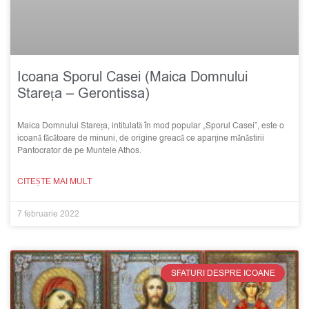
Icoana Sporul Casei (Maica Domnului
Stareța – Gerontissa)
Maica Domnului Stareța, intitulată în mod popular „Sporul Casei”, este o
icoană făcătoare de minuni, de origine greacă ce aparține mănăstirii
Pantocrator de pe Muntele Athos.
CITEȘTE MAI MULT
7 februarie 2022
SFATURI DESPRE ICOANE