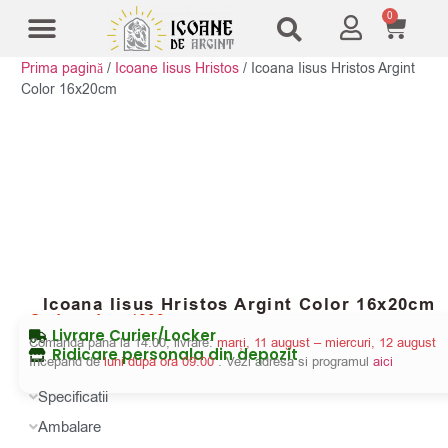
0
Prima pagină
/
Icoane Iisus Hristos
/
Icoana Iisus Hristos Argint
Modele Icoane
Cruci și sfesnice
Color 16x20cm
Icoana Iisus Hristos Argint Color 16x20cm
Cod produs:
4039
Livrare Curier/Locker
Comanda pana la 14:00, livrare:
marți, 11 august – miercuri, 12 august
Ridicare personala din depozit
Incepand de
luni dupa ora 09:00
. Vezi adresa si programul
aici
Specificatii
Ambalare