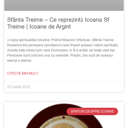
Sfânta Treime – Ce reprezintă Icoana Sf
Treime | Icoane de Argint
și baza spiritualității creștine. Potrivit Bisericii Ortodoxe, Sfânta Treime
înseamnă trei persoane (ipostasuri) care împart aceeași natură spirituală.
Acesta este modul prin care Dumnezeu ni S-a arătat, iar toate cele trei
Persoane sunt comune una cu celelalte. Practic, Ele sunt de aceeași
esență și eterne.
CITEȘTE MAI MULT
22 martie 2022
SFATURI DESPRE ICOANE