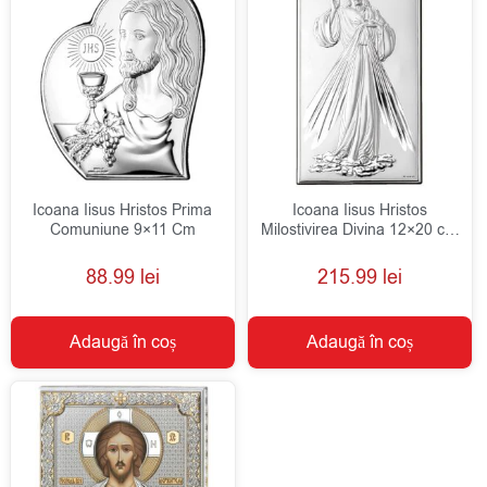
Icoana Iisus Hristos Prima
Icoana Iisus Hristos
Comuniune 9×11 Cm
Milostivirea Divina 12×20 cm
Argint
88.99
lei
215.99
lei
Adaugă în coș
Adaugă în coș