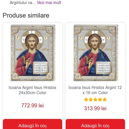
Argintului va...
Vezi mai mult
Produse similare
Icoana Argint Iisus Hristos
Icoana Iisus Hristos Argint 12
24x30cm Color
x 16 cm Color
772.99
lei
Evaluat la
313.99
lei
5.00
din 5
Adaugă în coș
Adaugă în coș