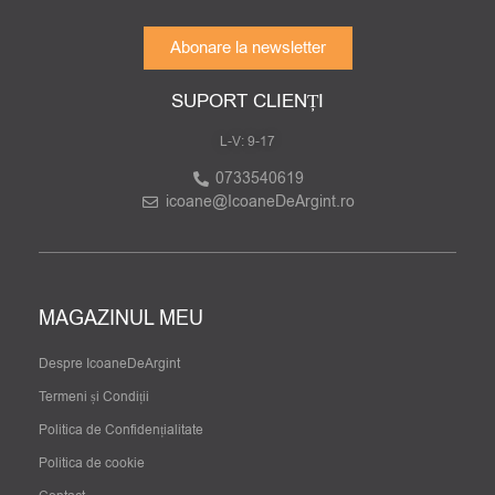
Abonare la newsletter
SUPORT CLIENȚI
L-V: 9-17
0733540619
icoane@IcoaneDeArgint.ro
MAGAZINUL MEU
Despre IcoaneDeArgint
Termeni și Condiții
Politica de Confidențialitate
Politica de cookie