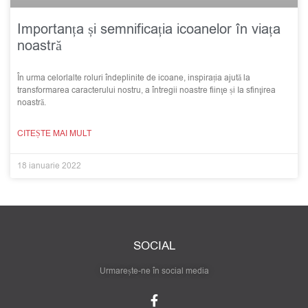
Importanța și semnificația icoanelor în viața
noastră
În urma celorlalte roluri îndeplinite de icoane, inspirația ajută la
transformarea caracterului nostru, a întregii noastre fiinţe și Ia sfinţirea
noastră.
CITEȘTE MAI MULT
18 ianuarie 2022
SOCIAL
Urmarește-ne în social media