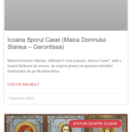
Icoana Sporul Casei (Maica Domnului
Stareța – Gerontissa)
Maica Domnului Stareța, intitulată în mod popular „Sporul Casei”, este o
icoană făcătoare de minuni, de origine greacă ce aparține mănăstirii
Pantocrator de pe Muntele Athos.
CITEȘTE MAI MULT
7 februarie 2022
SFATURI DESPRE ICOANE