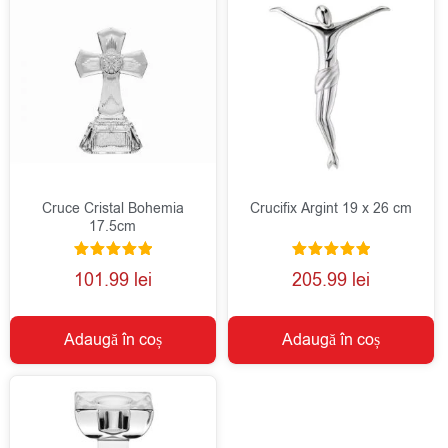
Cruce Cristal Bohemia
Crucifix Argint 19 x 26 cm
17.5cm
Evaluat la
Evaluat la
101.99
lei
205.99
lei
5.00
5.00
din 5
din 5
Adaugă în coș
Adaugă în coș