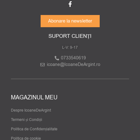
Abonare la newsletter
SUPORT CLIENȚI
L-V: 9-17
0733540619
icoane@IcoaneDeArgint.ro
MAGAZINUL MEU
Despre IcoaneDeArgint
Termeni și Condiții
Politica de Confidențialitate
Politica de cookie