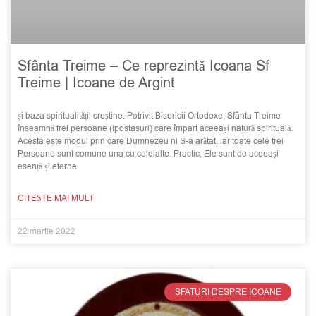
Sfânta Treime – Ce reprezintă Icoana Sf
Treime | Icoane de Argint
și baza spiritualității creștine. Potrivit Bisericii Ortodoxe, Sfânta Treime
înseamnă trei persoane (ipostasuri) care împart aceeași natură spirituală.
Acesta este modul prin care Dumnezeu ni S-a arătat, iar toate cele trei
Persoane sunt comune una cu celelalte. Practic, Ele sunt de aceeași
esență și eterne.
CITEȘTE MAI MULT
22 martie 2022
SFATURI DESPRE ICOANE