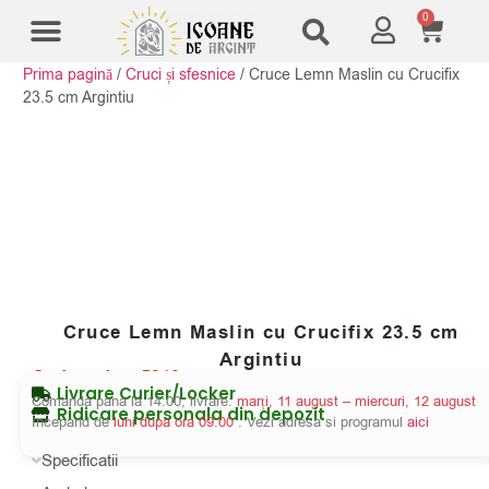
0
Prima pagină
/
Cruci și sfesnice
/
Cruce Lemn Maslin cu Crucifix
Modele Icoane
Cruci și sfesnice
23.5 cm Argintiu
Cruce Lemn Maslin cu Crucifix 23.5 cm
Argintiu
Cod produs:
5840
Livrare Curier/Locker
Comanda pana la 14:00, livrare:
marți, 11 august – miercuri, 12 august
Ridicare personala din depozit
Incepand de
luni dupa ora 09:00
. Vezi adresa si programul
aici
Specificatii