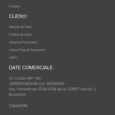
Contact
CLIENȚI
Metode de Plată
Politica de Retur
Garanția Produselor
Online Dispute Resolution
ANPC
DATE COMERCIALE
SC CLASS GIFT SRL
J2011003283408
CUI: 28208959
Sos. Pantelimon 113 Bl.400B Ap.14 021597 Sector 2,
Bucuresti
ClassGifts