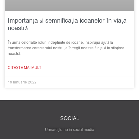
Importanța și semnificația icoanelor în viața
noastră
În urma celorlalte roluri îndeplinite de icoane, inspirația ajută la
transformarea caracterului nostru, a întregii noastre fiinţe și Ia sfinţirea
noastră.
CITEȘTE MAI MULT
18 ianuarie 2022
SOCIAL
Urmarește-ne în social media