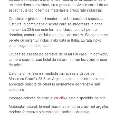
un lemn dens si rezistent, cu o granulatie vizibila care ii da un
aspect autentic, diferit de materialele prelucrate industrial.
Crucifixul argintiu in stil modern are linii curate si suprafata
lustruita, o combinatie discreta care se integreaza in orice
interior. La 23.5 cm este formatul clasic, potrivit pentru
dormitor, camera copilului sau holul de intrare. Se agatata pe
perete cu sistemul inclus. Fabricata in Italia. Livrata intr-o
cutie eleganta de tip cadou.
Crucea se aseaza pe peretele de rasarit al casei, in dormitor,
camera copilului sau holul de intrare, intr-un loc vizibil si usor
de privit.
Datorita dimensiunii si simbolisticii, aceasta Cruce Lemn
Maslin cu Crucifix 23.5 cm Argintiu este unul dintre cele mai
apreciate obiecte de oferit in momentele de tranzitie sau
celebrare.
Intreaga colectie de
cruci si crucifixe
este disponibila pe site.
Materialul natural, lemnul maslin autentic, si crucifixul argintiu
modern formeaza o combinatie clasica si durabila.