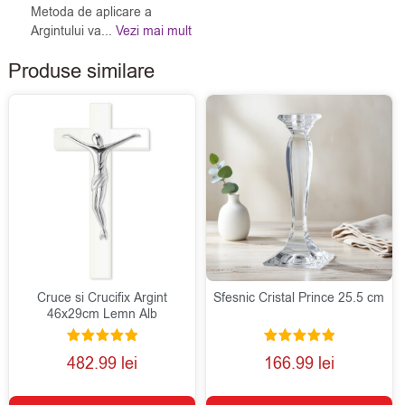
Metoda de aplicare a
Argintului va...
Vezi mai mult
Produse similare
Cruce si Crucifix Argint
Sfesnic Cristal Prince 25.5 cm
46x29cm Lemn Alb
Evaluat la
Evaluat la
482.99
lei
166.99
lei
5.00
5.00
din 5
din 5