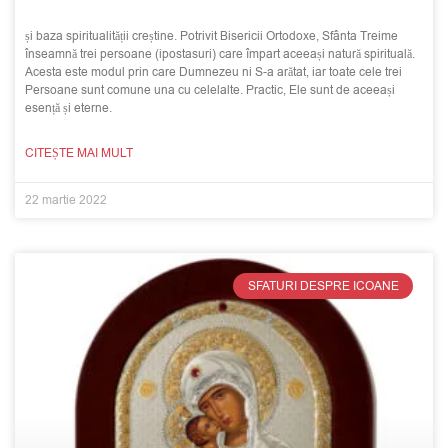
și baza spiritualității creștine. Potrivit Bisericii Ortodoxe, Sfânta Treime
înseamnă trei persoane (ipostasuri) care împart aceeași natură spirituală.
Acesta este modul prin care Dumnezeu ni S-a arătat, iar toate cele trei
Persoane sunt comune una cu celelalte. Practic, Ele sunt de aceeași
esență și eterne.
CITEȘTE MAI MULT
22 martie 2022
SFATURI DESPRE ICOANE