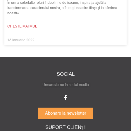
În urma celorlalte roluri îndeplinite de icoane, inspirația ajută la
transformarea caracterului nostru, a întregii noastre fiinţe și Ia sfinţirea
noastră.
CITEȘTE MAI MULT
18 ianuarie 2022
SOCIAL
Urmarește-ne în social media
Abonare la newsletter
SUPORT CLIENȚI