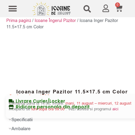
0
Prima pagină
/
Icoane Îngerul Păzitor
/
Icoana Inger Pazitor
Modele Icoane
Cruci și sfesnice
11.5×17.5 cm Color
Icoana Inger Pazitor 11.5×17.5 cm Color
Cod produs:
4802
Livrare Curier/Locker
Comanda pana la 14:00, livrare:
marți, 11 august – miercuri, 12 august
Ridicare personala din depozit
Incepand de
luni dupa ora 09:00
. Vezi adresa si programul
aici
Specificatii
Ambalare