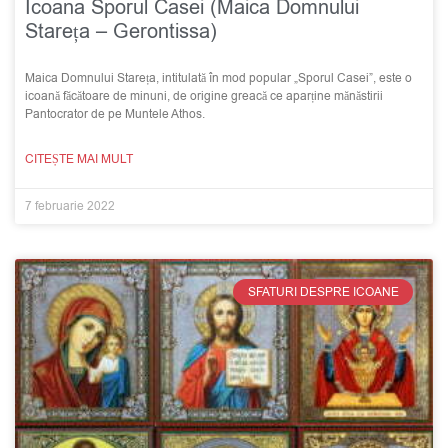
Icoana Sporul Casei (Maica Domnului
Stareța – Gerontissa)
Maica Domnului Stareța, intitulată în mod popular „Sporul Casei”, este o
icoană făcătoare de minuni, de origine greacă ce aparține mănăstirii
Pantocrator de pe Muntele Athos.
CITEȘTE MAI MULT
7 februarie 2022
SFATURI DESPRE ICOANE