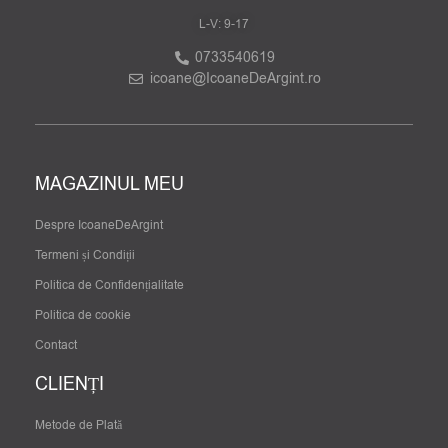
L-V: 9-17
0733540619
icoane@IcoaneDeArgint.ro
MAGAZINUL MEU
Despre IcoaneDeArgint
Termeni și Condiții
Politica de Confidențialitate
Politica de cookie
Contact
CLIENȚI
Metode de Plată