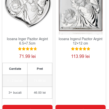
Icoana Inger Pazitor Argint
Icoana Ingerul Pazitor Argint
6.5×7.5cm
12×12 cm
Evaluat la
Evaluat la
71.99
lei
113.99
lei
4.75
5.00
din 5
din 5
Cantiate
Pret
1 - 2
bucati
71.99
lei
3+ bucati
46.00
lei