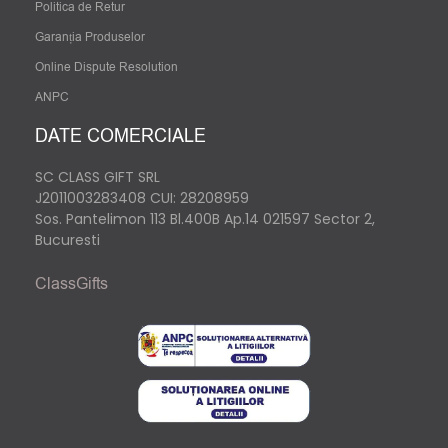
Politica de Retur
Garanția Produselor
Online Dispute Resolution
ANPC
DATE COMERCIALE
SC CLASS GIFT SRL
J2011003283408
CUI: 28208959
Sos. Pantelimon 113 Bl.400B Ap.14 021597 Sector 2,
Bucuresti
ClassGifts