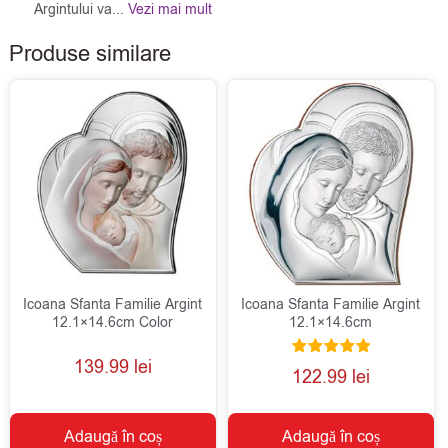
Argintului va...
Vezi mai mult
Produse similare
Icoana Sfanta Familie Argint
Icoana Sfanta Familie Argint
12.1×14.6cm Color
12.1×14.6cm
139.99
lei
Evaluat la
122.99
lei
5.00
din 5
Adaugă în coș
Adaugă în coș