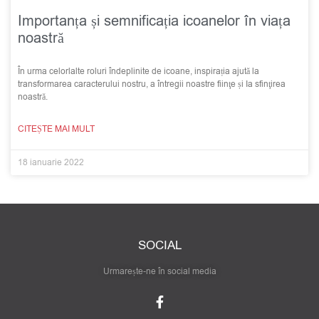
Importanța și semnificația icoanelor în viața
noastră
În urma celorlalte roluri îndeplinite de icoane, inspirația ajută la
transformarea caracterului nostru, a întregii noastre fiinţe și Ia sfinţirea
noastră.
CITEȘTE MAI MULT
18 ianuarie 2022
SOCIAL
Urmarește-ne în social media