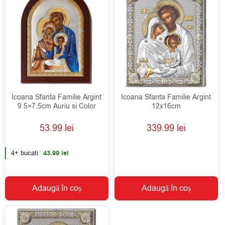
Icoana Sfanta Familie Argint
Icoana Sfanta Familie Argint
9.5×7.5cm Auriu si Color
12x16cm
53.99
lei
339.99
lei
4+ bucati
43.99
lei
Adaugă în coș
Adaugă în coș