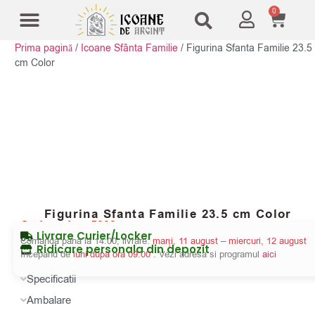
0
Prima pagină
/
Icoane Sfânta Familie
/
Figurina Sfanta Familie 23.5
Modele Icoane
Cruci și sfesnice
cm Color
Figurina Sfanta Familie 23.5 cm Color
Cod produs:
5839
Livrare Curier/Locker
Comanda pana la 14:00, livrare:
marți, 11 august – miercuri, 12 august
Ridicare personala din depozit
Incepand de
luni dupa ora 09:00
. Vezi adresa si programul
aici
Specificatii
Ambalare