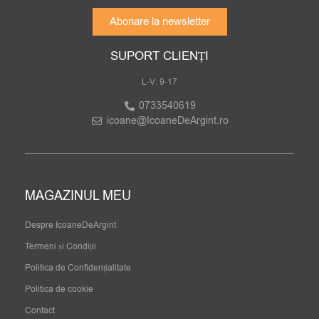
Abonare la newsletter
SUPORT CLIENȚI
L-V: 9-17
0733540619
icoane@IcoaneDeArgint.ro
MAGAZINUL MEU
Despre IcoaneDeArgint
Termeni și Condiții
Politica de Confidențialitate
Politica de cookie
Contact