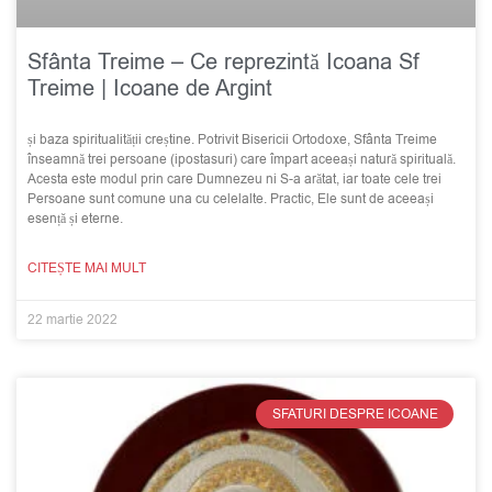
Sfânta Treime – Ce reprezintă Icoana Sf
Treime | Icoane de Argint
și baza spiritualității creștine. Potrivit Bisericii Ortodoxe, Sfânta Treime
înseamnă trei persoane (ipostasuri) care împart aceeași natură spirituală.
Acesta este modul prin care Dumnezeu ni S-a arătat, iar toate cele trei
Persoane sunt comune una cu celelalte. Practic, Ele sunt de aceeași
esență și eterne.
CITEȘTE MAI MULT
22 martie 2022
SFATURI DESPRE ICOANE