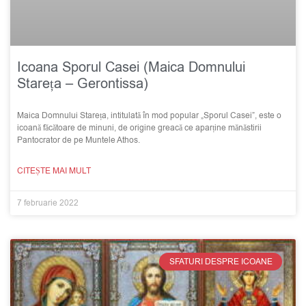
Icoana Sporul Casei (Maica Domnului
Stareța – Gerontissa)
Maica Domnului Stareța, intitulată în mod popular „Sporul Casei”, este o
icoană făcătoare de minuni, de origine greacă ce aparține mănăstirii
Pantocrator de pe Muntele Athos.
CITEȘTE MAI MULT
7 februarie 2022
SFATURI DESPRE ICOANE