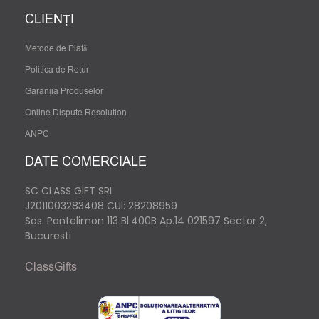
CLIENȚI
Metode de Plată
Politica de Retur
Garanția Produselor
Online Dispute Resolution
ANPC
DATE COMERCIALE
SC CLASS GIFT SRL
J2011003283408
CUI: 28208959
Sos. Pantelimon 113 Bl.400B Ap.14 021597 Sector 2,
Bucuresti
ClassGifts