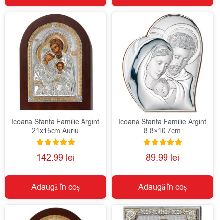
Icoana Sfanta Familie Argint
Icoana Sfanta Familie Argint
21x15cm Auriu
8.8×10.7cm
Evaluat la
Evaluat la
142.99
lei
89.99
lei
5.00
5.00
din 5
din 5
Adaugă în coș
Adaugă în coș